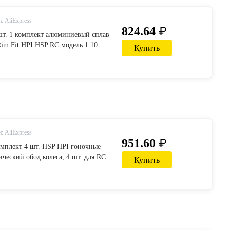
: AliExpress
₽
824.64
 шт. 1 комплект алюминиевый сплав
im Fit HPI HSP RC модель 1:10
Купить
мобиль на дороге для
2/94103 D4/D3/CS 7Y все-in
ссуары from Игрушки и хобби on
: AliExpress
₽
951.60
комплект 4 шт. HSP HPI гоночные
ческий обод колеса, 4 шт. для RC
Купить
ожный автомобиль HSP
4122 D4/D3 FW06 110-in Детали и
om Игрушки и хобби on AliExpress