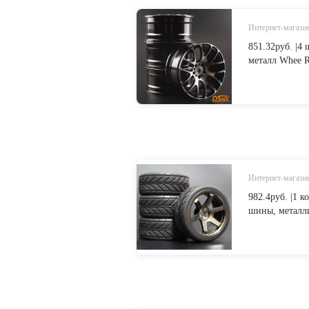
Интернет-магазин
851.32руб. |4
металл Whee R
гоночный авто
HSP94123/9412
Детали и аксе
AliExpress
Интернет-магазин
982.4руб. |1 
шины, металли
1/10, внедор
94123/94103/9
аксессуары fr