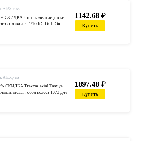
: AliExpress
₽
1142.68
48% СКИДКА|4 шт. колесные диски
го сплава для 1/10 RC Drift On
Купить
r Touring Upgrade parts HSP Redcat
osho Sakura-in Детали и
om Игрушки и хобби on AliExpress
: AliExpress
₽
1897.48
0% СКИДКА|Traxxas axial Tamiya
юминиевый обод колеса 1073 для
Купить
роге дрейф-in Детали и аксессуары
и хобби on AliExpress