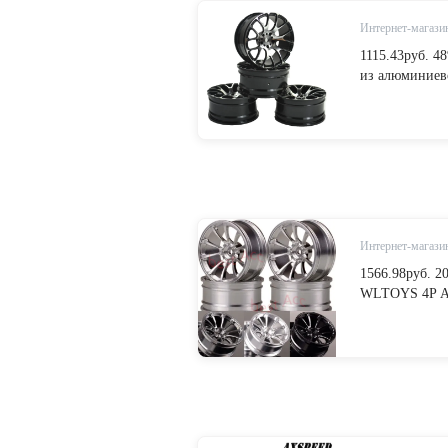
Интернет-магазин
1115.43руб. 
из алюминиево
Road Racing Ca
HPI Himoto Ky
аксессуары fr
Интернет-магазин
1566.98руб. 2
WLTOYS 4P Ал
RC 1/10 на до
from Игрушки 