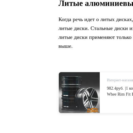
Литые алюминиевые
Когда речь идет о литых дисках
литые диски. Стальные диски и
литые диски применяют только
выше.
Интернет-магазин
982.4руб. |1 
Whee Rim Fit 
гоночный авт
in Детали и а
AliExpress