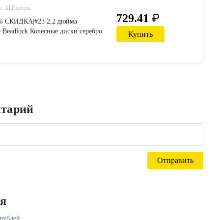
: AliExpress
₽
729.41
3% СКИДКА|#23 2,2 дюйма
 Beadlock Колесные диски серебро
Купить
билей wraith 90048 RR10 RC Рок
 Детали и аксессуары from
би on AliExpress
нтарий
ся
 рублей