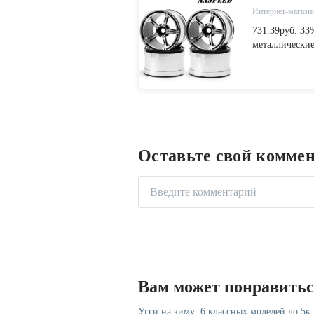
Интернет-магазин
731.39руб. 3
металлические
для Rc автомо
Гусеничный-in
Игрушки и хоб
Оставьте свой комме
Вам может понравить
Угги на зиму: 6 классных моделей до 5к