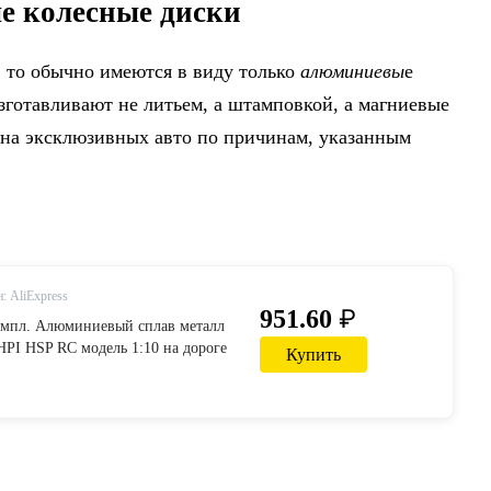
 колесные диски
, то обычно имеются в виду только
алюминиевы
е
зготавливают не литьем, а штамповкой, а магниевые
 на эксклюзивных авто по причинам, указанным
: AliExpress
₽
951.60
компл. Алюминиевый сплав металл
HPI HSP RC модель 1:10 на дороге
Купить
омобиль для HSP94123/94122 405B-
ксессуары from Игрушки и хобби on