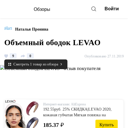
Войти
Обзоры
Наталья Пронина
Объемный ободок LEVAO
9
0
Опубликовано 27.11.2019
Смотреть 1 товар из обзора
Интернет-магазин: AliExpress
192.55руб. 25% СКИДКА|LEVAO 2020,
кожаная губчатая Мягкая повязка на
голову, модная резинка для волос, ободок,
185.37
₽
Купить
тюрбан, элегантные женские аксессуары