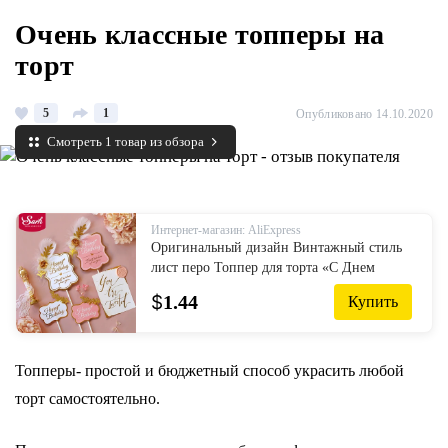
Очень классные топперы на
торт
5
1
Опубликовано 14.10.2020
Смотреть 1 товар из обзора
Интернет-магазин: AliExpress
Оригинальный дизайн Винтажный стиль
лист перо Топпер для торта «С Днем
Рождения» вечерние украшения
$
1.44
Купить
принадлежности для выпечки Подарки
дл...
Топперы- простой и бюджетный способ украсить любой
торт самостоятельно.