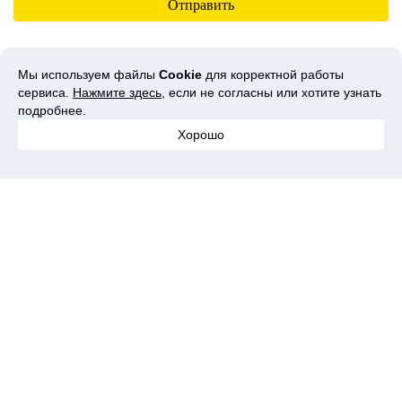
Мы используем файлы
Cookie
для корректной работы
Вам может понравиться
сервиса.
Нажмите здесь
, если не согласны или хотите узнать
подробнее.
Хорошо
Экоуборка для мам:
Замечательное
Вертик
Puro и Synergetic на Ozon
компьютерное кресло
Makita
с кэшбэком
"Бюрократ"
Похожие темы