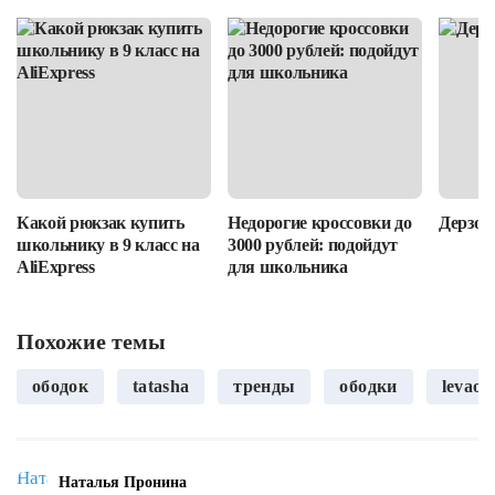
Какой рюкзак купить
Недорогие кроссовки до
Дерзост
школьнику в 9 класс на
3000 рублей: подойдут
AliExpress
для школьника
Похожие темы
ободок
tatasha
тренды
ободки
levao
Наталья Пронина