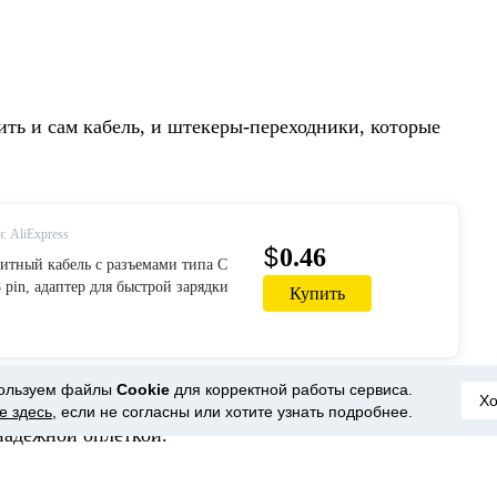
ить и сам кабель, и штекеры-переходники, которые
: AliExpress
$
0.46
итный кабель с разъемами типа C
 pin, адаптер для быстрой зарядки
Купить
гнитный зарядный штекер Micro
ользуем файлы
Cookie
для корректной работы сервиса.
ерам не идет кабель, его нужно положить отдельно в
Х
е здесь
, если не согласны или хотите узнать подробнее.
 надежной оплеткой.
ля всех популярных моделей телефонов и устройств.