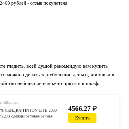
ите гладить, всей душой рекомендую вам купить
то можно сделать за небольшие деньги, доставка в
тройство небольшое и можно прятать в шкаф.
: AliExpress
₽
4566.27
50% СКИДКА|TINTON LIFE 2000
ль для одежды бытовая ручная
Купить
шина 10 передач Регулируемый
 плоский паровой утюг