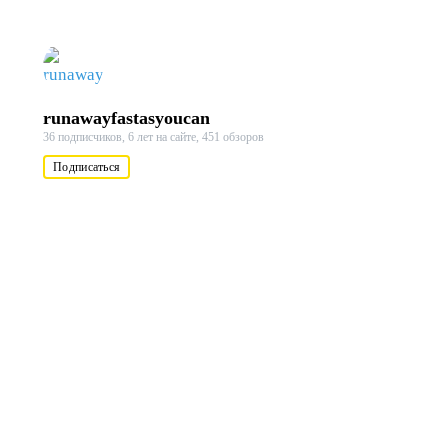
runawayfastasyoucan
36 подписчиков,
6 лет на сайте,
451 обзоров
Подписаться