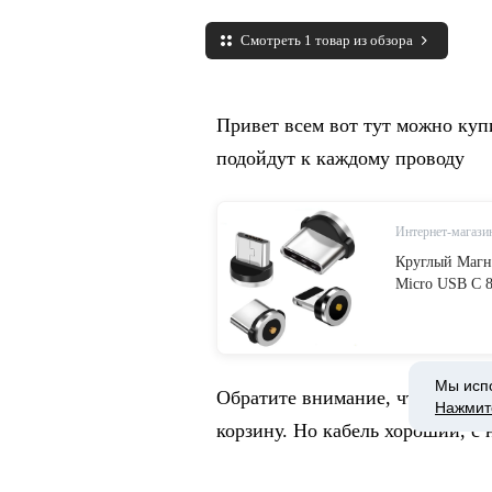
Смотреть 1 товар из обзора
Привет всем вот тут можно куп
подойдут к каждому проводу
Интернет-магазин
Круглый Магн
Micro USB C 8
телефона, Ма
USB Type-C
Мы исп
Обратите внимание, что к адапт
Нажмит
корзину. Но кабель хороший, с
Сами штекеры отличные, есть д