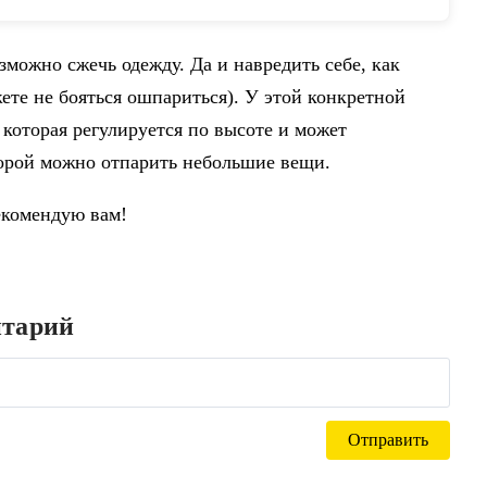
 одежды-in Отпариватели одежды
техника on AliExpress
можно сжечь одежду. Да и навредить себе, как
ете не бояться ошпариться). У этой конкретной
 которая регулируется по высоте и может
оторой можно отпарить небольшие вещи.
екомендую вам!
нтарий