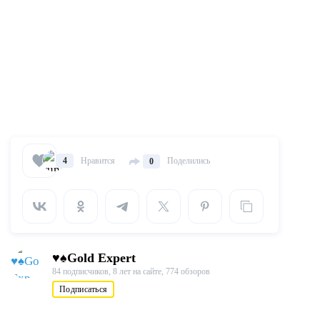
Нравится
Поделились
4
0
♥♠Gold Expert
84 подписчиков,
8 лет на сайте,
774 обзоров
Подписаться