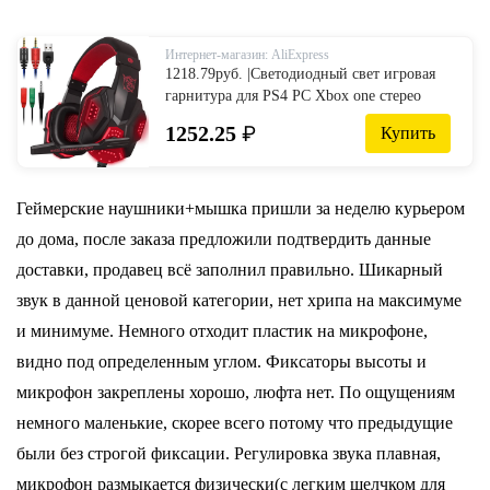
Интернет-магазин: AliExpress
1218.79руб. |Светодиодный свет игровая
гарнитура для PS4 PC Xbox one стерео
объемный звук шумоподавление
1252.25
₽
Купить
Проводные геймерские наушники с
микрофоном auriculares-in Наушники и
гарнитуры from Бытовая электроника on
AliExpress
Геймерские наушники+мышка пришли за неделю курьером
до дома, после заказа предложили подтвердить данные
доставки, продавец всё заполнил правильно. Шикарный
звук в данной ценовой категории, нет хрипа на максимуме
и минимуме. Немного отходит пластик на микрофоне,
видно под определенным углом. Фиксаторы высоты и
микрофон закреплены хорошо, люфта нет. По ощущениям
немного маленькие, скорее всего потому что предыдущие
были без строгой фиксации. Регулировка звука плавная,
микрофон размыкается физически(с легким щелчком для