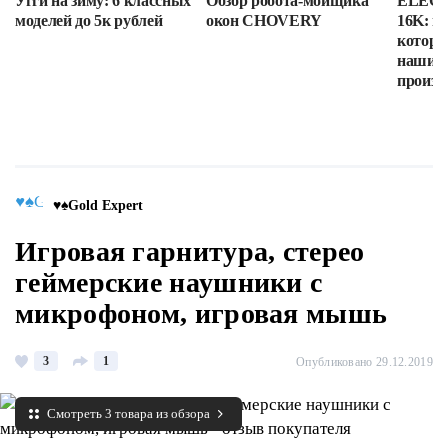
Угги на зиму: 6 классных
Обзор робота-мойщика
ELEGOO
моделей до 5к рублей
окон CHOVERY
16K: п
которы
наши в
произв
♥♠Gold Expert
Игровая гарнитура, стерео
геймерские наушники с
микрофоном, игровая мышь
3
1
Опубликовано 29.12.2019
Смотреть 3 товара из обзора