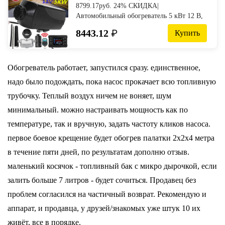
8799.17руб. 24% СКИДКА|
Автомобильный обогреватель 5 кВт 12 В,
воздушный обогреватель, стояночный
8443.12
₽
Купить
обогреватель с пультом дистанционного
управления, ЖК монитор для RV,
трейлера, грузовиков, лодок-in Обогрев и
вентиляторы from Автомобили и
Обогреватель работает, запустился сразу. единственное,
мотоциклы on AliExpress - 11.11_Double
надо было подождать, пока насос прокачает всю топливную
11_Singles' Day
трубочку. Теплый воздух ничем не воняет, шум
минимальный. можно настраивать мощность как по
температуре, так и вручную, задать частоту кликов насоса.
первое боевое крещение будет обогрев палатки 2х2х4 метра
в течение пяти дней, по результатам дополню отзыв.
маленький косячок - топливный бак с микро дырочкой, если
залить больше 7 литров - будет сочиться. Продавец без
проблем согласился на частичный возврат. Рекомендую и
аппарат, и продавца, у друзей/знакомых уже штук 10 их
живёт, все в порядке.