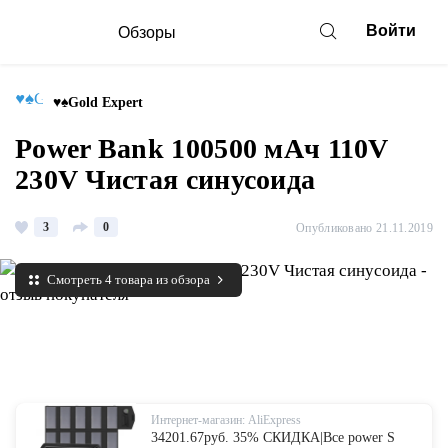
Войти
Обзоры
♥♠Gold Expert
Power Bank 100500 мАч 110V
230V Чистая синусоида
3
0
Опубликовано 21.11.2019
Смотреть 4 товара из обзора
Интернет-магазин: AliExpress
34201.67руб. 35% СКИДКА|Все power S