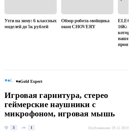
Угги на зиму: 6 классных
Обзор робота-мойщика
ELEGOO
моделей до 5к рублей
окон CHOVERY
16K: п
которы
наши в
произв
♥♠Gold Expert
Игровая гарнитура, стерео
геймерские наушники с
микрофоном, игровая мышь
3
1
Опубликовано 29.12.2019