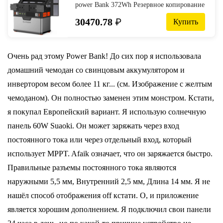
power Bank 372Wh Резервное копирование
ИБП power портативный генератор 100500
30470.78
₽
Купить
мАч блок электростанции с 100 Вт
солнечной панелью зарядное устройство
для кемпинга вождения путешествия
Парусная камера-in Внешние
Очень рад этому Power Bank! До сих пор я использовала
аккумуляторы from Мобильные телефоны
домашний чемодан со свинцовым аккумулятором и
и телекоммуникации on AliExpress
инвертором весом более 11 кг... (см. Изображение с желтым
чемоданом). Он полностью заменен этим монстром. Кстати,
я покупал Европейский вариант. Я использую солнечную
панель 60W Suaoki. Он может заряжать через вход
постоянного тока или через отдельный вход, который
использует MPPT. Afaik означает, что он заряжается быстро.
Правильные разъемы постоянного тока являются
наружными 5,5 мм, Внутренний 2,5 мм, Длина 14 мм. Я не
нашёл способ отображения off кстати. О, и приложение
является хорошим дополнением. Я подключил свои панели