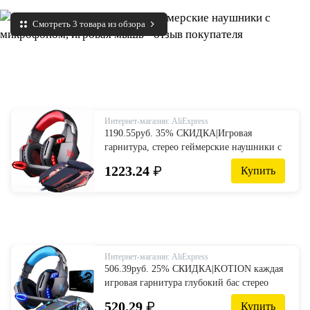
Смотреть 3 товара из обзора
Интернет-магазин: AliExpress
1190.55руб. 35% СКИДКА|Игровая
гарнитура, стерео геймерские наушники с
микрофоном, наушники + игровая мышь,
1223.24
₽
Купить
4000 dpi, регулируемые геймерские мыши,
проводные USB для ПК-in Наушники и
гарнитуры from Бытовая электроника on
AliExpress
Интернет-магазин: AliExpress
506.39руб. 25% СКИДКА|KOTION каждая
игровая гарнитура глубокий бас стерео
игровые наушники с микрофоном
520.29
₽
Купить