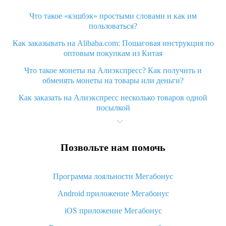
Что такое «кэшбэк» простыми словами и как им
пользоваться?
Как заказывать на Alibaba.com: Пошаговая инструкция по
оптовым покупкам из Китая
Что такое монеты на Алиэкспресс? Как получить и
обменять монеты на товары или деньги?
Как заказать на Алиэкспресс несколько товаров одной
посылкой
Что значит статус «Заказ закрыт» на Алиэкспресс и что
делать?
Позвольте нам помочь
Что делать, если Алиэкспресс просит ввести паспортные
данные и ИНН при покупке?
Программа лояльности Мегабонус
Как узнать, куда пришла посылка с Алиэкспресс
Android приложение Мегабонус
Вы отменили заказ на Алиэкспресс, когда вернут деньги?
iOS приложение Мегабонус
Что такое баллы на Алиэкспресс, как их получить и
потратить