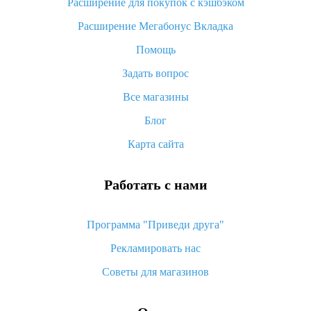
Расширение для покупок с кэшбэком
«AliExpress Standard Shipping»: что это за метод доставки и
Расширение Мегабонус Вкладка
как его отслеживать
Помощь
Как покупать оптом на Алиэкспресс
Задать вопрос
Что делать, если не пришел товар с Алиэкспресс
Все магазины
Как сделать кэшбэк на Алиэкспресс: простые способы
возврата денег
Блог
Карта сайта
Работать с нами
Программа "Приведи друга"
Рекламировать нас
Советы для магазинов