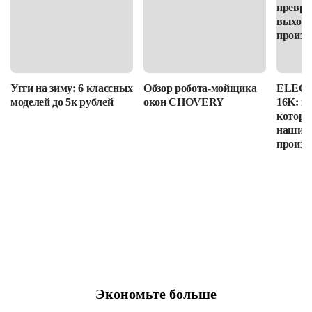
Угги на зиму: 6 классных
Обзор робота-мойщика
ELEGOO
моделей до 5к рублей
окон CHOVERY
16K: п
которы
наши в
произв
Экономьте больше