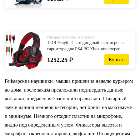
светодиодный светильник для PS4 ПК
ноутбук + игровая мышь + коврик для
мыши-in Наушники и гарнитуры from
Бытовая электроника on AliExpress
Интернет-магазин: AliExpress
1218.79руб. |Светодиодный свет игровая
гарнитура для PS4 PC Xbox one стерео
объемный звук шумоподавление
1252.25
₽
Купить
Проводные геймерские наушники с
микрофоном auriculares-in Наушники и
гарнитуры from Бытовая электроника on
AliExpress
Геймерские наушники+мышка пришли за неделю курьером
до дома, после заказа предложили подтвердить данные
доставки, продавец всё заполнил правильно. Шикарный
звук в данной ценовой категории, нет хрипа на максимуме
и минимуме. Немного отходит пластик на микрофоне,
видно под определенным углом. Фиксаторы высоты и
микрофон закреплены хорошо, люфта нет. По ощущениям