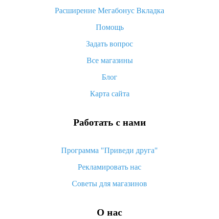
«AliExpress Standard Shipping»: что это за метод доставки и
Расширение Мегабонус Вкладка
как его отслеживать
Помощь
Как покупать оптом на Алиэкспресс
Задать вопрос
Что делать, если не пришел товар с Алиэкспресс
Все магазины
Как сделать кэшбэк на Алиэкспресс: простые способы
возврата денег
Блог
Карта сайта
Работать с нами
Программа "Приведи друга"
Рекламировать нас
Советы для магазинов
О нас