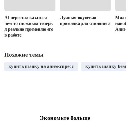
AI перестал казаться
Лучшая окуневая
Милые
чем-то сложным теперь
приманка для спиннинга
нанобло
я реально применяю его
Алиэкс
в работе
Похожие темы
купить шапку на алиэкспресс
купить шапку beani
Экономьте больше