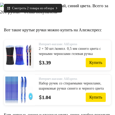
Смотреть 2 товара из обзора
Вот такие крутые ручки можно купить на Алиэкспресс
Интернет-магазин: AliExpress
2 + 50 шт./компл. 0,5 мм синего цвета с
черными чернилами гелевая ручка
стержень со стираемыми чернилами
$
3.39
Купить
стержень ручки со стираемыми чернилами
...
Интернет-магазин: AliExpress
Набор ручек со стираемыми чернилами,
шариковые ручки синего и черного цвета
для письма, Канцтовары для школы и
$
1.04
Купить
офиса, Запасные Принадлежнос...
Есть черные, синие и красные цвета, очень удобно покупать