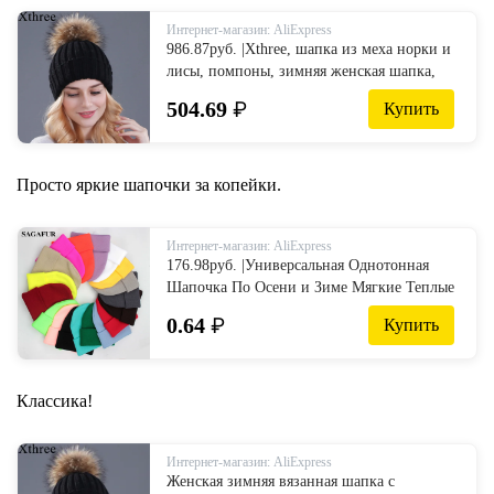
Интернет-магазин: AliExpress
986.87руб. |Xthree, шапка из меха норки и
лисы, помпоны, зимняя женская шапка,
шапка для девочек, вязаные шапки,
504.69
₽
Купить
шапка, фирменная Новинка, толстая
женская шапка-in Женские Skullies и
шапочки from Аксессуары для одежды on
AliExpress - 11.11_Double 11_Singles' Day
Просто яркие шапочки за копейки.
Интернет-магазин: AliExpress
176.98руб. |Универсальная Однотонная
Шапочка По Осени и Зиме Мягкие Теплые
Вязаная Шапка содержащая Шерсть для
0.64
₽
Купить
Мужчины и Женщины Шапки Лыжный
ноловной убор 24 Цветов Шапочки-in
Мужская Skullies & шапочки from
Аксессуары для одежды on AliExpress -
Классика!
11.11_Double 11_Singles' Day
Интернет-магазин: AliExpress
Женская зимняя вязанная шапка с