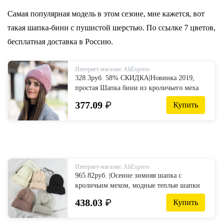
Самая популярная модель в этом сезоне, мне кажется, вот
такая шапка-бини с пушистой шерстью. По ссылке 7 цветов,
бесплатная доставка в Россию.
Интернет-магазин: AliExpress
328.3руб. 58% СКИДКА|Новинка 2019,
простая Шапка бини из кроличьего меха
для женщин, зимняя шапка Skullies,
377.09
₽
Купить
теплая шапка из Гравити Фолз, женская
шапка-in Женские Skullies и шапочки
from Аксессуары для одежды on AliExpress
- 11.11_Double 11_Singles' Day
Интернет-магазин: AliExpress
965.82руб. |Осенне зимняя шапка с
кроличьим мехом, модные теплые шапки
бини, повседневные женские
438.03
₽
Купить
одноцветные шапки с кроликом для
взрослых-in Женские Skullies и шапочки