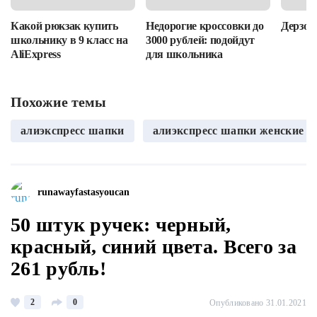
Какой рюкзак купить
Недорогие кроссовки до
Дерзост
школьнику в 9 класс на
3000 рублей: подойдут
AliExpress
для школьника
Похожие темы
алиэкспресс шапки
алиэкспресс шапки женские
runawayfastasyoucan
50 штук ручек: черный,
красный, синий цвета. Всего за
261 рубль!
2
0
Опубликовано 31.01.2021