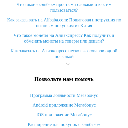
Что такое «кэшбэк» простыми словами и как им
пользоваться?
Как заказывать на Alibaba.com: Пошаговая инструкция по
оптовым покупкам из Китая
Что такое монеты на Алиэкспресс? Как получить и
обменять монеты на товары или деньги?
Как заказать на Алиэкспресс несколько товаров одной
посылкой
Что значит статус «Заказ закрыт» на Алиэкспресс и что
делать?
Позвольте нам помочь
Что делать, если Алиэкспресс просит ввести паспортные
данные и ИНН при покупке?
Программа лояльности Мегабонус
Как узнать, куда пришла посылка с Алиэкспресс
Android приложение Мегабонус
Вы отменили заказ на Алиэкспресс, когда вернут деньги?
iOS приложение Мегабонус
Что такое баллы на Алиэкспресс, как их получить и
потратить
Расширение для покупок с кэшбэком