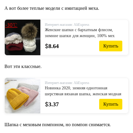
шапка-in Женские Skullies и шапочки
from Аксессуары для одежды on AliExpress
А вот более теплые модели с имитацией меха.
- 11.11_Double 11_Singles' Day
Интернет-магазин: AliExpress
Женские шапки с бархатным флисом,
зимние шапки для женщин, 100% мех
енота, помпон, женские шапки с
$
8.64
Купить
закрученным узором, 2020
Вот эти классные.
Интернет-магазин: AliExpress
Новинка 2020, зимняя однотонная
шерстяная вязаная шапка, женская модная
повседневная шапка, теплая женская
$
3.37
Купить
мягкая утолщенная шапка с напуско...
Шапка с меховым помпоном, но помпон снимается.