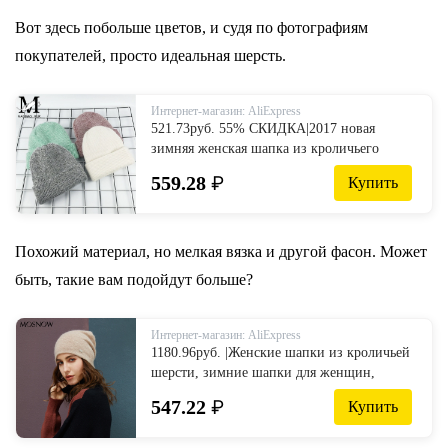
from Аксессуары для одежды on AliExpress
- 11.11_Double 11_Singles' Day
Вот здесь побольше цветов, и судя по фотографиям
покупателей, просто идеальная шерсть.
Интернет-магазин: AliExpress
521.73руб. 55% СКИДКА|2017 новая
зимняя женская шапка из кроличьего
кашемира, вязаные шапочки, толстые
559.28
₽
Купить
теплые, Vogue, Женская шерстяная шапка
из ангорской шерсти, женские шапочки-in
Женские Skullies и шапочки from
Аксессуары для одежды on AliExpress -
Похожий материал, но мелкая вязка и другой фасон. Может
11.11_Double 11_Singles' Day
быть, такие вам подойдут больше?
Интернет-магазин: AliExpress
1180.96руб. |Женские шапки из кроличьей
шерсти, зимние шапки для женщин,
повседневные осенние вязаные шапочки
547.22
₽
Купить
для девочек, новинка 2019, модная
Высококачественная Мягкая шерстяная