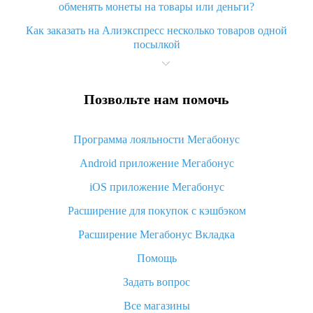
обменять монеты на товары или деньги?
Как заказать на Алиэкспресс несколько товаров одной
посылкой
Что значит статус «Заказ закрыт» на Алиэкспресс и что
делать?
Позвольте нам помочь
Что делать, если Алиэкспресс просит ввести паспортные
данные и ИНН при покупке?
Программа лояльности Мегабонус
Как узнать, куда пришла посылка с Алиэкспресс
Android приложение Мегабонус
Вы отменили заказ на Алиэкспресс, когда вернут деньги?
iOS приложение Мегабонус
Что такое баллы на Алиэкспресс, как их получить и
потратить
Расширение для покупок с кэшбэком
«AliExpress Standard Shipping»: что это за метод доставки и
Расширение Мегабонус Вкладка
как его отслеживать
Помощь
Как покупать оптом на Алиэкспресс
Задать вопрос
Что делать, если не пришел товар с Алиэкспресс
Все магазины