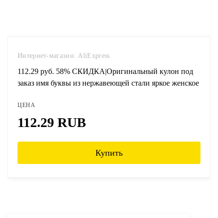
Интернет-магазин: AliExpress
112.29 руб. 58% СКИДКА|Оригинальный кулон под
заказ имя буквы из нержавеющей стали яркое женское
ожерелье именная табличка персонализированное
ЦЕНА
многослойное колье ожерелье-in Ожерелья-чокеры
from Украшения и аксессуары on Aliexpress.com |
112.29 RUB
Alibaba Group
Купить