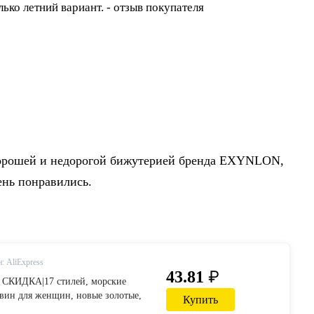
хорошей и недорогой бижутерией бренда EXYNLON,
ень понравились.
: AliExpress
₽
43.81
% СКИДКА|17 стилей, морские
овин для женщин, новые золотые,
Купить
еталлические Висячие серьги,