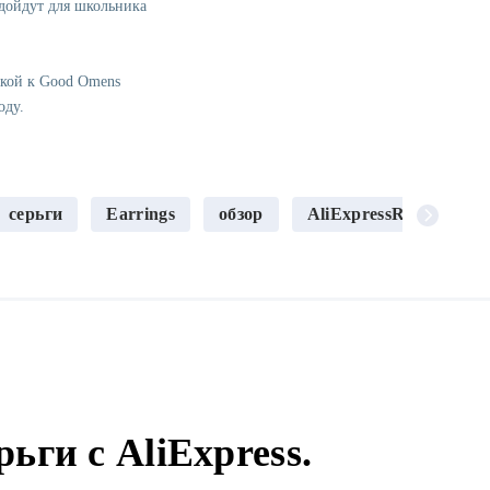
одойдут для школьника
лкой к Good Omens
оду.
серьги
Earrings
обзор
AliExpressReview
ьги с AliExpress.