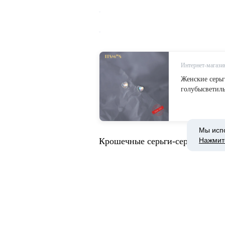
Интернет-магазин
Женские серьг
голубысветил
Мы исп
Нажмит
Крошечные серьги-сердечки из
Эти серьги брала для Маргариты
она всё теряет🙈. Сегодня случ
что уж лучше серебро или бижу
Серьги в симпатичной коробочке