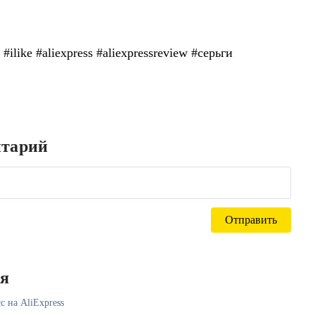
 #ilike #aliexpress #aliexpressreview #серьги
нтарий
ся
с на AliExpress