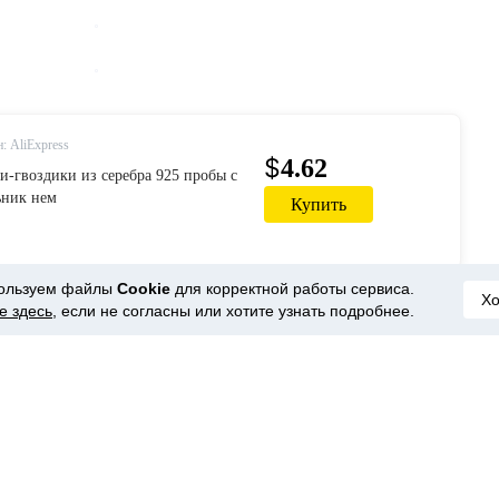
: AliExpress
$
4.62
и-гвоздики из серебра 925 пробы с
ьник нем
Купить
ользуем файлы
Cookie
для корректной работы сервиса.
Х
е здесь
, если не согласны или хотите узнать подробнее.
 магазина ITSMOS.
, приходится пополнять запасы. Знали бы вы, как
айно утопила золотой крестик в сливе в ванной. Так
терия🤨.
, как всегда у этого бренда, крошечные гвоздики с