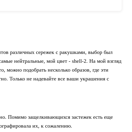
пляжные ювелирные изделия-in
ки from Украшения и аксессуары
- 11.11_Double 11_Singles' Day
нтов различных сережек с ракушками, выбор был
амые нейтральные, мой цвет - shell-2. На мой взгляд
то, можно подобрать несколько образов, где эти
тно. Только не надевайте все ваши украшения с
тно. Помимо защелкивающихся застежек есть еще
ографировала их, к сожалению.