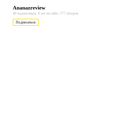
Ananazreview
40 подписчиков,
8 лет на сайте,
177 обзоров
Подписаться