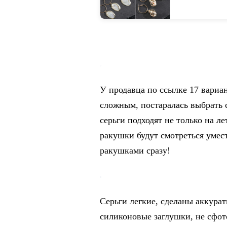
2019, летние 
Серьги-капель
on AliExpress 
У продавца по ссылке 17 вариа
сложным, постаралась выбрать с
серьги подходят не только на ле
ракушки будут смотреться умес
ракушками сразу!
Серьги легкие, сделаны аккура
силиконовые заглушки, не сфот