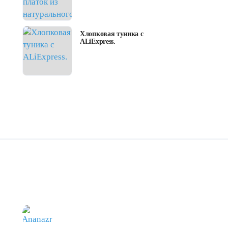
Хлопковая туника с
ALiExpress.
надобрать
ananaz
ilike
shell
exynlon