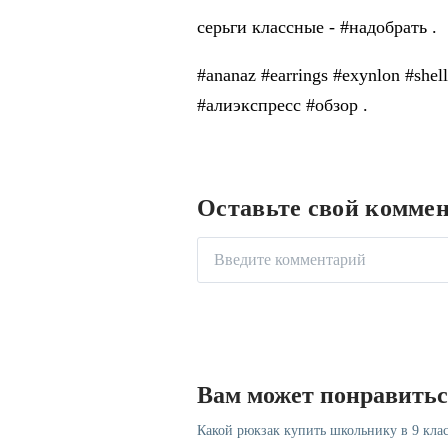
серьги классные - #надобрать .
#ananaz #earrings #exynlon #shell
#алиэкспресс #обзор .
Оставьте свой комме
Вам может понравить
Какой рюкзак купить школьнику в 9 клас