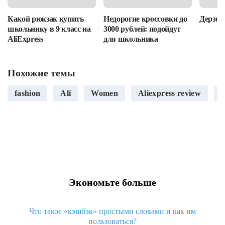
Какой рюкзак купить
Недорогие кроссовки до
Дерзост
школьнику в 9 класс на
3000 рублей: подойдут
AliExpress
для школьника
Похожие темы
fashion
Ali
Women
Aliexpress review
S
Экономьте больше
Что такое «кэшбэк» простыми словами и как им
пользоваться?