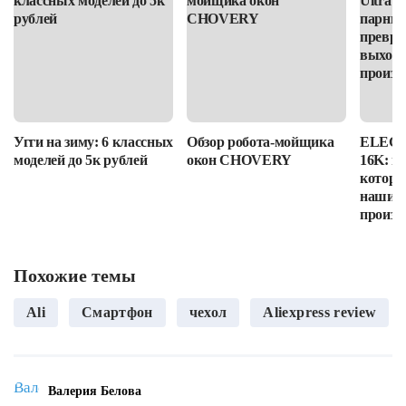
Угги на зиму: 6 классных
Обзор робота-мойщика
ELEGOO
моделей до 5к рублей
окон CHOVERY
16K: п
которы
наши в
произв
Похожие темы
Ali
Смартфон
чехол
Aliexpress review
Валерия Белова