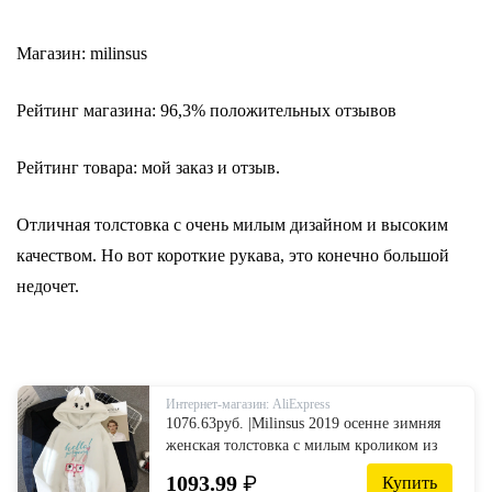
Магазин: milinsus
Рейтинг магазина: 96,3% положительных отзывов
Рейтинг товара: мой заказ и отзыв.
Отличная толстовка с очень милым дизайном и высоким
качеством. Но вот короткие рукава, это конечно большой
недочет.
Интернет-магазин: AliExpress
1076.63руб. |Milinsus 2019 осенне зимняя
женская толстовка с милым кроликом из
мультфильма, Объемная толстовка с
1093.99
₽
Купить
капюшоном, пуловеры с кроликом, топы с