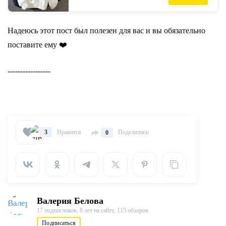
длинными рукавами Harajuku-in
Толстовки и кофты from Женская одежда
on AliExpress
Надеюсь этот пост был полезен для вас и вы обязательно
поставите ему ❤️
-----------------
Нравится
Поделились
3
0
Валерия Белова
17 подписчиков,
8 лет на сайте,
115 обзоров
Подписаться