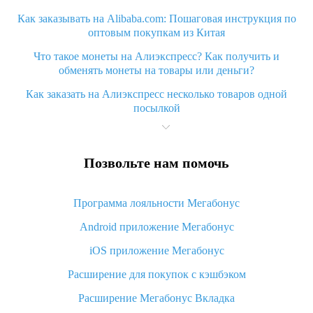
Как заказывать на Alibaba.com: Пошаговая инструкция по
оптовым покупкам из Китая
Что такое монеты на Алиэкспресс? Как получить и
обменять монеты на товары или деньги?
Как заказать на Алиэкспресс несколько товаров одной
посылкой
Что значит статус «Заказ закрыт» на Алиэкспресс и что
делать?
Позвольте нам помочь
Что делать, если Алиэкспресс просит ввести паспортные
данные и ИНН при покупке?
Программа лояльности Мегабонус
Как узнать, куда пришла посылка с Алиэкспресс
Android приложение Мегабонус
Вы отменили заказ на Алиэкспресс, когда вернут деньги?
iOS приложение Мегабонус
Что такое баллы на Алиэкспресс, как их получить и
потратить
Расширение для покупок с кэшбэком
«AliExpress Standard Shipping»: что это за метод доставки и
Расширение Мегабонус Вкладка
как его отслеживать