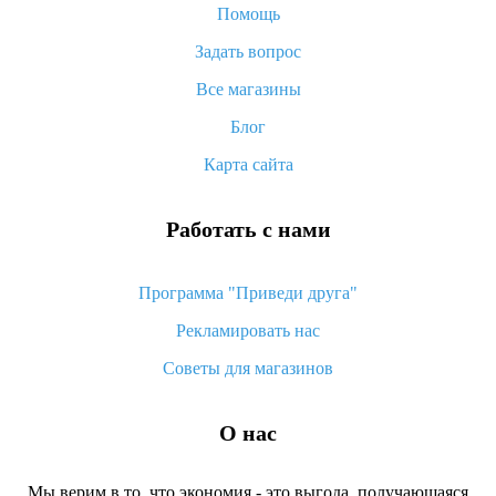
Помощь
Как покупать оптом на Алиэкспресс
Задать вопрос
Что делать, если не пришел товар с Алиэкспресс
Все магазины
Как сделать кэшбэк на Алиэкспресс: простые способы
возврата денег
Блог
Карта сайта
Работать с нами
Программа "Приведи друга"
Рекламировать нас
Советы для магазинов
О нас
Мы верим в то, что экономия - это выгода, получающаяся