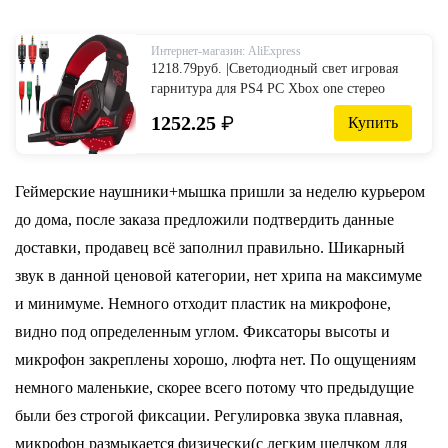
Интернет-магазин: AliExpress
1218.79руб. |Светодиодный свет игровая
гарнитура для PS4 PC Xbox one стерео
объемный звук шумоподавление
1252.25
₽
Купить
Проводные геймерские наушники с
микрофоном auriculares-in Наушники и
гарнитуры from Бытовая электроника on
AliExpress
Геймерские наушники+мышка пришли за неделю курьером
до дома, после заказа предложили подтвердить данные
доставки, продавец всё заполнил правильно. Шикарный
звук в данной ценовой категории, нет хрипа на максимуме
и минимуме. Немного отходит пластик на микрофоне,
видно под определенным углом. Фиксаторы высоты и
микрофон закреплены хорошо, люфта нет. По ощущениям
немного маленькие, скорее всего потому что предыдущие
были без строгой фиксации. Регулировка звука плавная,
микрофон размыкается физически(с легким щелчком для