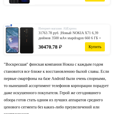
дюймов телефон-in Мобильные телефоны
from Мобильные телефоны и
телекоммуникации on Aliexpress.com |
Alibaba Group
Интернет-магазин: AliExpress
31763.78 руб. |Новый NOKIA X71 6,39
дюймов 3500 мАч snapdragon 660 6 ГБ +
64 Гб/128 ГБ Zeiss Сертифицированный
30470.78
₽
Купить
постпозиционный три фото глобальная
rom-in Мобильные телефоны from
Мобильные телефоны и
телекоммуникации on Aliexpress.com |
"Воскресшая" финская компания Нокиа с каждым годом
Alibaba Group
становится все ближе к восстановлению былой славы. Если
первые смартфоны на базе Android были очень спорными,
то нынешний ассортимент телефонов корпорации порадует
даже искушенного покупателя. Герой же сегодняшнего
обзора готов стать одним из лучших аппаратов среднего
ценового сегмента без каких-либо преувеличений или