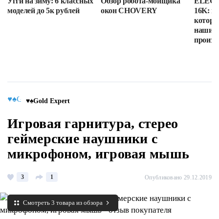
Угги на зиму: 6 классных
Обзор робота-мойщика
ELEGOO
моделей до 5к рублей
окон CHOVERY
16K: п
которы
наши в
произв
♥♠Gold Expert
Игровая гарнитура, стерео
геймерские наушники с
микрофоном, игровая мышь
3
1
Опубликовано 29.12.2019
Смотреть 3 товара из обзора