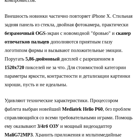
компромиссов.
Внешность новинки частично повторяет iPhone X. Стильная
задняя панель из стекла, двойная фотокамера, практически
безрамочный
OGS
-экран с новомодной "бровью" и
сканер
отпечатков
пальцев
дополняются приятным глазу
логотипом фирмы и вызывают положительные эмоции.
Поругать
5,86-дюймовый
дисплей с разрешением в
1520x720
пикселей не за что. Для стоимостной категории
параметры яркости, контрастности и детализации картинки
хороши, пусть и не идеальны.
Удивляют технические характеристики. Процессором
фаблета выбран новейший
Mediatek Helio P60
, без проблем
справляющийся со всеми требовательными играми. Помощь
ему оказывают
3/4гб
ОЗУ
и мощный видеоадаптер
MaliG72MP3
. Хранить приложения и мультимедийные