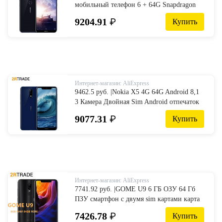
мобильный телефон 6 + 64G Snapdragon
636 Восьмиядерный 5,8 дюймов FHD
9204.91
₽
Купить
16.0MP + 5.0MP камера отпечатков
пальцев ID смартфон-in Мобильные
телефоны from Мобильные телефоны и
телекоммуникации on Aliexpress.com |
Alibaba Group
Интернет-магазин: AliExpress
9462.5 руб. |Nokia X5 4G 64G Android 8,1
3 Камера Двойная Sim Android отпечаток
пальца 5,86 дюймов Восьмиядерный LTE
9077.31
₽
Купить
4G 3060 mAh мобильный телефон-in
Мобильные телефоны from Мобильные
телефоны и телекоммуникации on
Aliexpress.com | Alibaba Group
Интернет-магазин: AliExpress
7741.92 руб. |GOME U9 6 ГБ ОЗУ 64 Гб
ПЗУ смартфон с двумя sim картами карта
MTK Helio P23 Voiceprint Распознавание
7426.78
₽
Купить
отпечатков пальцев лица 16.0MP 6,18