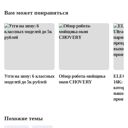
Вам может понравиться
Угги на зиму: 6 классных
Обзор робота-мойщика
ELEGOO
моделей до 5к рублей
окон CHOVERY
16K: п
которы
наши в
произв
Похожие темы