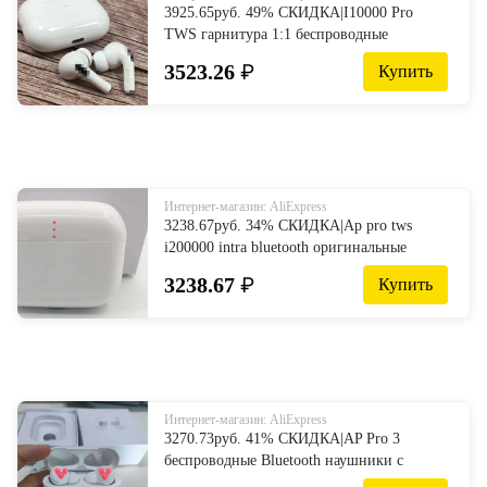
3925.65руб. 49% СКИДКА|I10000 Pro
TWS гарнитура 1:1 беспроводные
наушники 8D Super Bass Bluetooth 5,0
3523.26
₽
Купить
наушники PK i30000 i10000 i9000 i3000
i500 TWS-in Наушники и гарнитуры from
Бытовая электроника on AliExpress
Интернет-магазин: AliExpress
3238.67руб. 34% СКИДКА|Ap pro tws
i200000 intra bluetooth оригинальные
наушники i9000 наушники и наушники
3238.67
₽
Купить
высокого качества для спорта airpod apple
air i500 on AliExpress
Интернет-магазин: AliExpress
3270.73руб. 41% СКИДКА|AP Pro 3
беспроводные Bluetooth наушники с
микрофоном 1:1 Tws Smart sensor