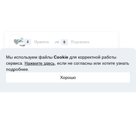
Нравится
Поделились
4
0
Мы используем файлы
Cookie
для корректной работы
сервиса.
Нажмите здесь
, если не согласны или хотите узнать
♥♠Gold Expert
подробнее.
84 подписчиков,
8 лет на сайте,
774 обзоров
Хорошо
Подписаться
Оставьте свой комментарий