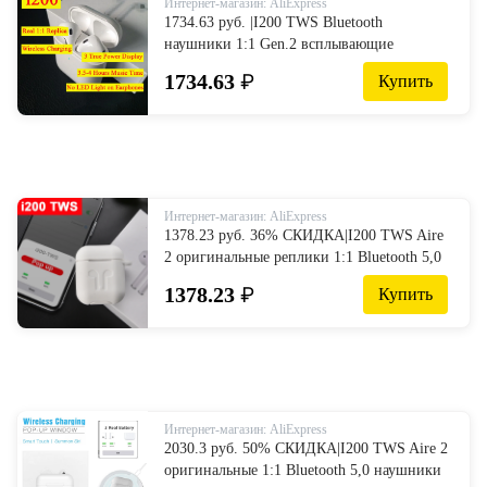
Интернет-магазин: AliExpress
1734.63 руб. |I200 TWS Bluetooth
наушники 1:1 Gen.2 всплывающие
беспроводной зарядки 3 истинный
1734.63
₽
Купить
дисплей питания лучше, чем i12 i20 i30
i60 i100 i500 нет светодиодный-in
Наушники и гарнитуры from Бытовая
электроника on Aliexpress.com | Alibaba
Group
Интернет-магазин: AliExpress
1378.23 руб. 36% СКИДКА|I200 TWS Aire
2 оригинальные реплики 1:1 Bluetooth 5,0
наушники Qi Беспроводная зарядка
1378.23
₽
Купить
всплывающие PK i12 i60 i100 i500 tws-in
Наушники и гарнитуры from Бытовая
электроника on Aliexpress.com | Alibaba
Group
Интернет-магазин: AliExpress
2030.3 руб. 50% СКИДКА|I200 TWS Aire 2
оригинальные 1:1 Bluetooth 5,0 наушники