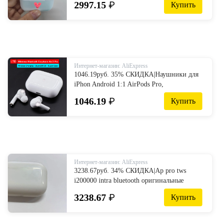
2997.15
₽
Купить
наушники Pop Up Hifi стерео
Универсальные наушники i500a on
AliExpress
Интернет-магазин: AliExpress
1046.19руб. 35% СКИДКА|Наушники для
iPhon Android 1:1 AirPods Pro,
Беспроводная зарядка, bluetooth 5,0,
1046.19
₽
Купить
наушники с сенсорным управлением,
вкладыши в розничной упаковке on
AliExpress
Интернет-магазин: AliExpress
3238.67руб. 34% СКИДКА|Ap pro tws
i200000 intra bluetooth оригинальные
наушники i9000 наушники и наушники
3238.67
₽
Купить
высокого качества для спорта airpod apple
air i500 on AliExpress