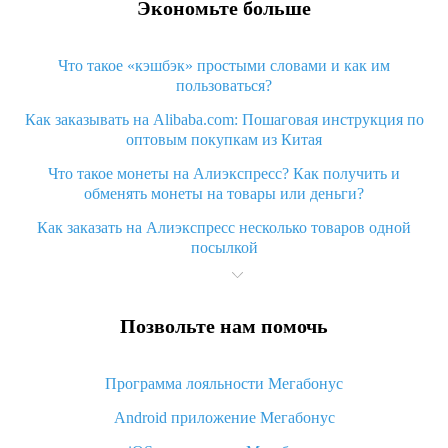
Экономьте больше
Что такое «кэшбэк» простыми словами и как им
пользоваться?
Как заказывать на Alibaba.com: Пошаговая инструкция по
оптовым покупкам из Китая
Что такое монеты на Алиэкспресс? Как получить и
обменять монеты на товары или деньги?
Как заказать на Алиэкспресс несколько товаров одной
посылкой
Что значит статус «Заказ закрыт» на Алиэкспресс и что
делать?
Позвольте нам помочь
Что делать, если Алиэкспресс просит ввести паспортные
данные и ИНН при покупке?
Программа лояльности Мегабонус
Как узнать, куда пришла посылка с Алиэкспресс
Android приложение Мегабонус
Вы отменили заказ на Алиэкспресс, когда вернут деньги?