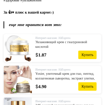
#здоровье #увлажнение
За 👍♥ плюс к вашей карме:-)
еще мне нравится вот это:
Интернет-магазин: AliExpress
Увлажняющий крем с гиалуроновой
кислотой
$
1.87
Купить
Интернет-магазин: AliExpress
Yoxier, улиточный крем для глаз, пептид,
коллагеновая сыворотка, экстракт улитки,
средство для удаления морщин, темные
$
4.90
Купить
круги, корейская космети...
Интернет-магазин: AliExpress