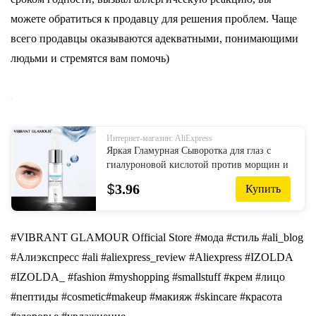
можете обратиться к продавцу для решения проблем. Чаще
всего продавцы оказываются адекватными, понимающими
людьми и стремятся вам помочь)
Интернет-магазин: AliExpress
Яркая Гламурная Сыворотка для глаз с
гиалуроновой кислотой против морщин и
старения, средство для удаления темных
$
3.96
Купить
кругов, крем для жирных г...
#VIBRANT GLAMOUR Official Store #мoдa #стиль #ali_blog
#Алиэкспресс #ali #aliexpress_review #Aliexpress #IZOLDA
#IZOLDA_ #fashion #myshopping #smallstuff #крем #лицо
#пептиды #cosmetic#makeup #макияж #skincare #красота