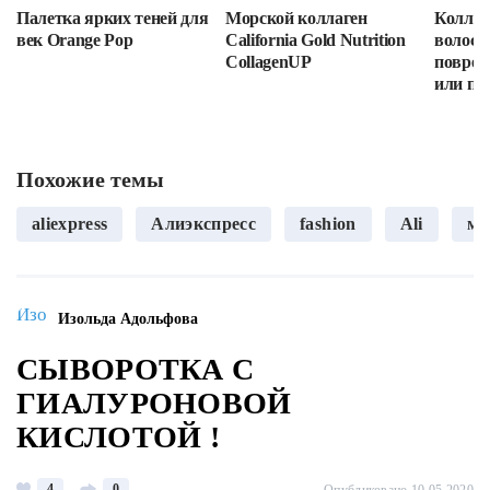
Палетка ярких теней для
Морской коллаген
Коллаг
век Orange Pop
California Gold Nutrition
волос: 
CollagenUP
повреж
или пр
Похожие темы
aliexpress
Алиэкспресс
fashion
Ali
мо
Изольда Адольфова
СЫВОРОТКА С
ГИАЛУРОНОВОЙ
КИСЛОТОЙ !
4
0