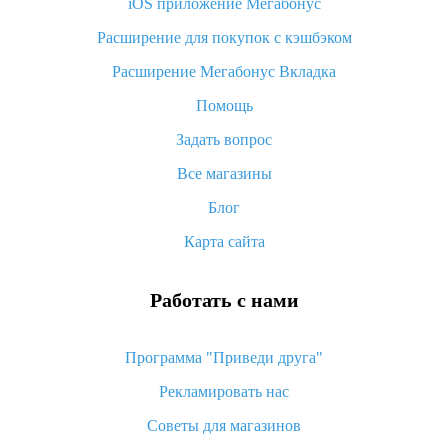
iOS приложение Мегабонус
Что такое баллы на Алиэкспресс, как их получить и
потратить
Расширение для покупок с кэшбэком
«AliExpress Standard Shipping»: что это за метод доставки и
Расширение Мегабонус Вкладка
как его отслеживать
Помощь
Как покупать оптом на Алиэкспресс
Задать вопрос
Что делать, если не пришел товар с Алиэкспресс
Все магазины
Как сделать кэшбэк на Алиэкспресс: простые способы
возврата денег
Блог
Карта сайта
Работать с нами
Программа "Приведи друга"
Рекламировать нас
Советы для магазинов