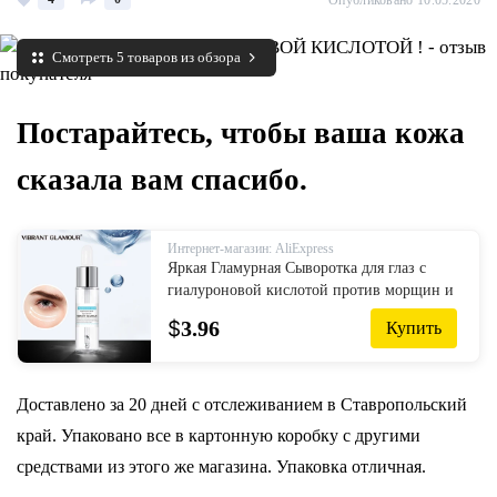
Опубликовано 10.05.2020
Смотреть 5 товаров из обзора
Постарайтесь, чтобы ваша кожа
сказала вам спасибо.
Интернет-магазин: AliExpress
Яркая Гламурная Сыворотка для глаз с
гиалуроновой кислотой против морщин и
старения, средство для удаления темных
$
3.96
Купить
кругов, крем для жирных г...
Доставлено за 20 дней с отслеживанием в Ставропольский
край. Упаковано все в картонную коробку с другими
средствами из этого же магазина. Упаковка отличная.