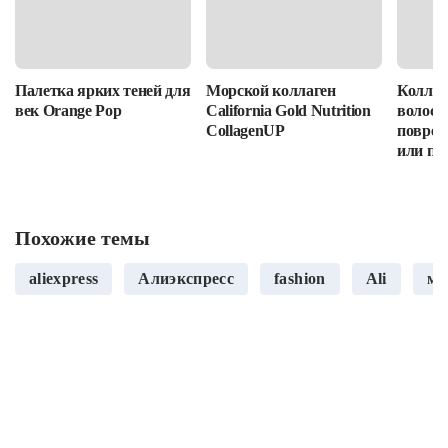
Палетка ярких теней для
Морской коллаген
Коллаг
век Orange Pop
California Gold Nutrition
волос: 
CollagenUP
повреж
или пр
Похожие темы
aliexpress
Алиэкспресс
fashion
Ali
мо