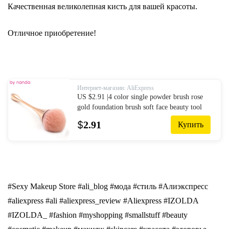
Качественная великолепная кисть для вашей красоты.
Отличное приобретение!
Интернет-магазин: AliExpress
US $2.91 |4 color single powder brush rose
gold foundation brush soft face beauty tool
goblet shaped makeup brushes for foundation
$
2.91
Купить
make up-in Eye Shadow Applicator from
Beauty & Health on Aliexpress.com | Alibaba
Group
#Sexy Makeup Store #ali_blog #мoдa #стиль #Алиэкспресс
#aliexpress #ali #aliexpress_review #Aliexpress #IZOLDA
#IZOLDA_ #fashion #myshopping #smallstuff #beauty