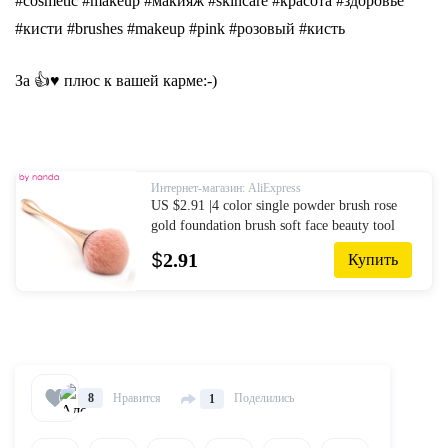
#cosmetic #makeup #макияж #skincare #красота #здоровье
#кисти #brushes #makeup #pink #розовый #кисть
За 👍♥ плюс к вашей карме:-)
Интернет-магазин: AliExpress
US $2.91 |4 color single powder brush rose
gold foundation brush soft face beauty tool
goblet shaped makeup brushes for foundation
$
2.91
Купить
make up-in Eye Shadow Applicator from
Beauty & Health on Aliexpress.com | Alibaba
Group
Нравится
Поделились
8
1