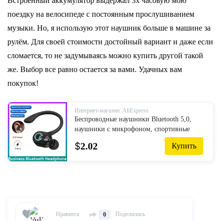
Встроенный аккумулятор выдержал 3х часовую мою
поездку на велосипеде с постоянным прослушиванием
музыки. Но, я использую этот наушник больше в машине за
рулём. Для своей стоимости достойный вариант и даже если
сломается, то не задумываясь можно купить другой такой
же. Выбор все равно остается за вами. Удачных вам
покупок!
Интернет-магазин: AliExpress
Беспроводные наушники Bluetooth 5,0,
наушники с микрофоном, спортивные
водонепроницаемые TWS наушники-
$
2.02
Купить
вкладыши, гарнитура Bluetooth
Нравится
Поделились
0