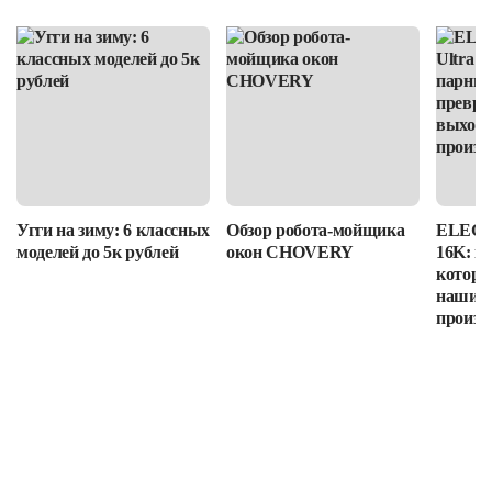
Угги на зиму: 6 классных
Обзор робота-мойщика
ELEGOO
моделей до 5к рублей
окон CHOVERY
16K: п
которы
наши в
произв