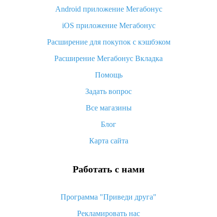
Android приложение Мегабонус
Вы отменили заказ на Алиэкспресс, когда вернут деньги?
iOS приложение Мегабонус
Что такое баллы на Алиэкспресс, как их получить и
потратить
Расширение для покупок с кэшбэком
«AliExpress Standard Shipping»: что это за метод доставки и
Расширение Мегабонус Вкладка
как его отслеживать
Помощь
Как покупать оптом на Алиэкспресс
Задать вопрос
Что делать, если не пришел товар с Алиэкспресс
Все магазины
Как сделать кэшбэк на Алиэкспресс: простые способы
возврата денег
Блог
Карта сайта
Работать с нами
Программа "Приведи друга"
Рекламировать нас