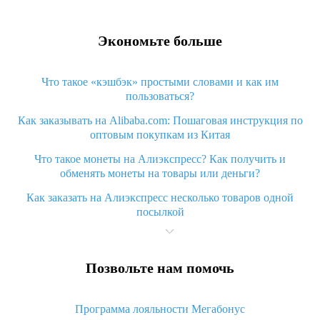
Экономьте больше
Что такое «кэшбэк» простыми словами и как им
пользоваться?
Как заказывать на Alibaba.com: Пошаговая инструкция по
оптовым покупкам из Китая
Что такое монеты на Алиэкспресс? Как получить и
обменять монеты на товары или деньги?
Как заказать на Алиэкспресс несколько товаров одной
посылкой
Что значит статус «Заказ закрыт» на Алиэкспресс и что
делать?
Позвольте нам помочь
Что делать, если Алиэкспресс просит ввести паспортные
данные и ИНН при покупке?
Программа лояльности Мегабонус
Как узнать, куда пришла посылка с Алиэкспресс