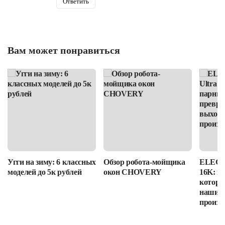
Ответить
Вам может понравиться
Угги на зиму: 6 классных
Обзор робота-мойщика
ELEGOO
моделей до 5к рублей
окон CHOVERY
16K: п
которы
наши в
произв