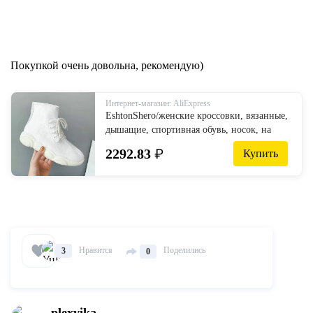
Покупкой очень довольна, рекомендую)
Интернет-магазин: AliExpress
EshtonShero/женские кроссовки, вязанные,
дышащие, спортивная обувь, носок, на
молнии, женская обувь на массивном
2292.83
₽
Купить
каблуке, высокие кроссовки для женщин,
размер 3 13 on AliExpress
Нравится
Поделились
3
0
plexvika