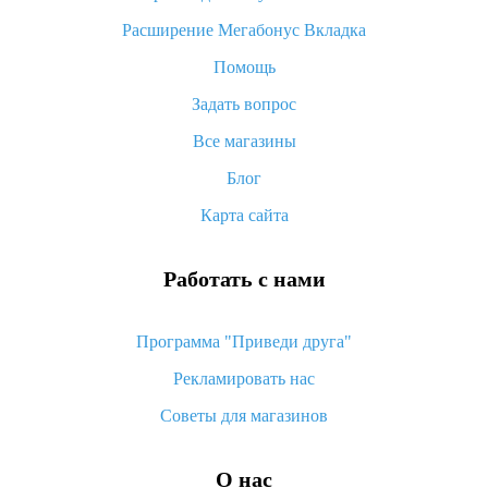
«AliExpress Standard Shipping»: что это за метод доставки и
Расширение Мегабонус Вкладка
как его отслеживать
Помощь
Как покупать оптом на Алиэкспресс
Задать вопрос
Что делать, если не пришел товар с Алиэкспресс
Все магазины
Как сделать кэшбэк на Алиэкспресс: простые способы
возврата денег
Блог
Карта сайта
Работать с нами
Программа "Приведи друга"
Рекламировать нас
Советы для магазинов
О нас