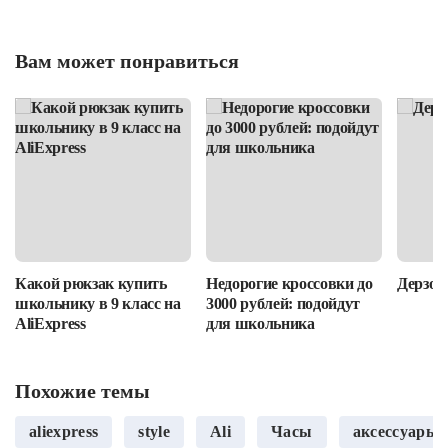
Вам может понравиться
Какой рюкзак купить
Недорогие кроссовки до
Дерзост
школьнику в 9 класс на
3000 рублей: подойдут
AliExpress
для школьника
Похожие темы
aliexpress
style
Ali
Часы
аксессуары