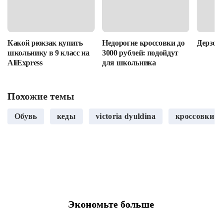
Какой рюкзак купить
Недорогие кроссовки до
Дерзост
школьнику в 9 класс на
3000 рублей: подойдут
AliExpress
для школьника
Похожие темы
Обувь
кеды
victoria dyuldina
кроссовки
Экономьте больше