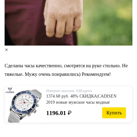
×
Сделаны часы качественно, смотрятся на руке стильно. Не
тяжелые. Мужу очень понравились) Рекомендуем! ⠀
Интернет-магазин: AliExpress
1374.68 руб. 48% СКИДКА|CADISEN
2019 новые мужские часы модные
кварцевые мужские s часы лучший бренд
1196.01
₽
Купить
Роскошные армейские спортивные часы
мужские часы relogio masculino-in
Кварцевые часы from Ручные часы on
Aliexpress.com | Alibaba Group