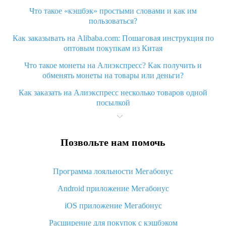
Что такое «кэшбэк» простыми словами и как им
пользоваться?
Как заказывать на Alibaba.com: Пошаговая инструкция по
оптовым покупкам из Китая
Что такое монеты на Алиэкспресс? Как получить и
обменять монеты на товары или деньги?
Как заказать на Алиэкспресс несколько товаров одной
посылкой
Что значит статус «Заказ закрыт» на Алиэкспресс и что
делать?
Позвольте нам помочь
Что делать, если Алиэкспресс просит ввести паспортные
данные и ИНН при покупке?
Программа лояльности Мегабонус
Как узнать, куда пришла посылка с Алиэкспресс
Android приложение Мегабонус
Вы отменили заказ на Алиэкспресс, когда вернут деньги?
iOS приложение Мегабонус
Что такое баллы на Алиэкспресс, как их получить и
потратить
Расширение для покупок с кэшбэком