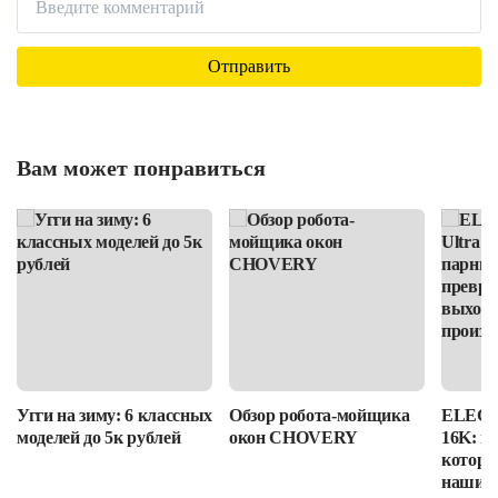
Вам может понравиться
Угги на зиму: 6 классных
Обзор робота-мойщика
ELEGOO
моделей до 5к рублей
окон CHOVERY
16K: п
которы
наши в