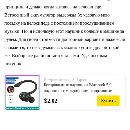
принципе и делаю, когда катаюсь на велосипеде.
Встроенный аккумулятор выдержал 3х часовую мою
поездку на велосипеде с постоянным прослушиванием
музыки. Но, я использую этот наушник больше в машине за
рулём. Для своей стоимости достойный вариант и даже если
сломается, то не задумываясь можно купить другой такой
же. Выбор все равно остается за вами. Удачных вам
покупок!
Интернет-магазин: AliExpress
Беспроводные наушники Bluetooth 5,0,
наушники с микрофоном, спортивные
водонепроницаемые TWS наушники-
$
2.02
Купить
вкладыши, гарнитура Bluetooth