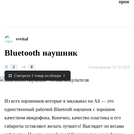
произв
vvvital
Bluetooth наушник
2
0
Опубликовано 21.10.2020
Смотреть 1 товар из обзора
Из всех наушников которые я заказывал на Ali — это
единственный рабочий Bluetooth наушник с хорошим
качеством микрофона. Конечно, качество пластика и его
габариты оставляют желать лучшего! Выглядит он весьма