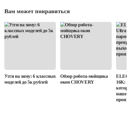
Вам может понравиться
Угги на зиму: 6 классных
Обзор робота-мойщика
ELEGOO
моделей до 5к рублей
окон CHOVERY
16K: п
которы
наши в
произв