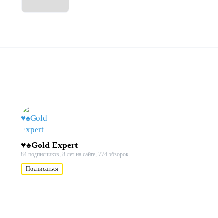
♥♠Gold Expert
84 подписчиков,
8 лет на сайте,
774 обзоров
Подписаться