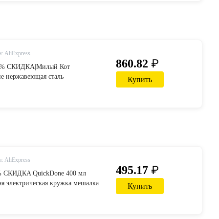
iexpress.com | Alibaba Group
: AliExpress
₽
860.82
17% СКИДКА|Милый Кот
е нержавеющая сталь
Купить
 молоко кофе смеситель
ий кофе смешанные напитки чашки
для себя-in Кружки from Дом и
iexpress.com | Alibaba Group
: AliExpress
₽
495.17
4% СКИДКА|QuickDone 400 мл
я электрическая кружка мешалка
Купить
ка смеситель из нержавеющей
й самосмешивающийся чай молоко
ки CKC1227-in Кружки from Дом и