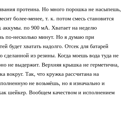
iexpress.com | Alibaba Group
ивания протеина. Но много порошка не насыпешь,
есит более-менее, т. к. потом смесь становится
к аккумы. по 900 мА. Хватает на неделю
нь по-несколько минут. Но я думаю при
й будет хватать надолго. Отсек для батарей
 сделанной из резины. Когда моешь вода туда не
рно не выдержит. Верхняя крышка не герметична,
ка вокруг. Так, что кружка рассчитана на
аполненную не возьмёшь, но я изначально и
как шейкер. Вообщем качеством и исполнением