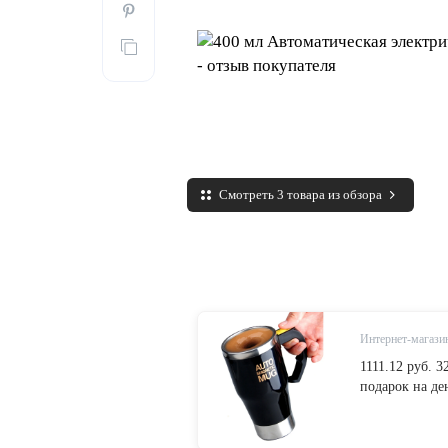
Смотреть 3 товара из обзора
Интернет-магазин
1111.12 руб.
подарок на де
чайная кружка
настенная дор
холостяка, ве