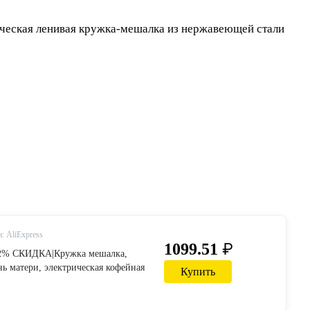
: AliExpress
₽
1099.51
 32% СКИДКА|Кружка мешалка,
нь матери, электрическая кофейная
Купить
 из нержавеющей стали, двойная
ожная кофейная кружка Для
черние-in Кружки from Дом и