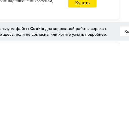
рские наушники с микрофоном,
Купить
ровая мышь, 4000 dpi,
 геймерские мыши, проводные
n Наушники и гарнитуры from
роника on AliExpress
ользуем файлы
Cookie
для корректной работы сервиса.
Х
е здесь
, если не согласны или хотите узнать подробнее.
: AliExpress
₽
520.29
25% СКИДКА|KOTION каждая
тура глубокий бас стерео игровые
Купить
икрофоном светодиодный
я PS4 ПК ноутбук + игровая мышь
 мыши-in Наушники и гарнитуры
электроника on AliExpress
: AliExpress
₽
1252.25
Светодиодный свет игровая
 PS4 PC Xbox one стерео объемный
Купить