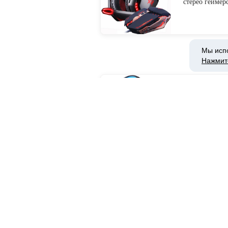
стерео гейме
наушники + иг
регулируемые
USB для ПК-i
Бытовая элект
Мы исп
Нажмит
Интернет-магазин
506.39руб. 
игровая гарни
наушники с м
светильник дл
+ коврик для
from Бытовая 
Интернет-магазин
1218.79руб. |
гарнитура для