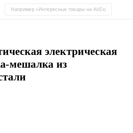
тическая электрическая
а-мешалка из
стали