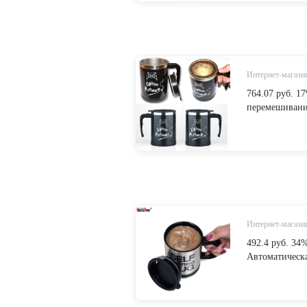
животные on Al
Интернет-магазин
764.07 руб. 
перемешивани
электрический
автоматическ
BEST подарок 
животные on Al
Интернет-магазин
492.4 руб. 3
Автоматическа
кофейная чаш
стали ленивы
питьевые чаш