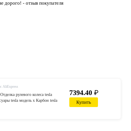
: AliExpress
₽
7394.40
|Отделка рулевого колеса tesla
суары tesla модель x Карбон tesla
Купить
автомобиль tesla модель s
локно интерьер-in Наклейки для
rom Автомобили и мотоциклы on
 | Alibaba Group