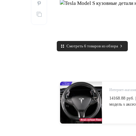
Смотреть 6 товаров из обзора
Интернет-магазин
14168.88 руб. 
модель s аксес
2018 модель s 
карбоновое во
салона авто f
Aliexpress.com