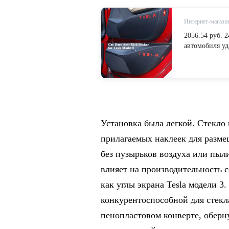
Интернет-магазин
2056.54 руб. 
автомобиля уд
протектор ант
Логотип Аксес
Наклейки для 
мотоциклы on A
Установка была легкой. Стекло
прилагаемых наклеек для разме
без пузырьков воздуха или пыл
влияет на производительность с
как углы экрана Tesla модели 3
конкурентоспособной для стекла
пенопластовом конверте, оберн