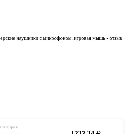
: AliExpress
₽
1223.24