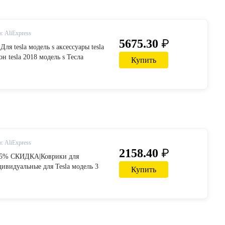
: AliExpress
₽
5675.30
|Для tesla модель s аксессуары tesla
н tesla 2018 модель s Тесла
Купить
нсоль tesla модель s карбоновое
ьер-in Наклейки для салона авто
ли и мотоциклы on Aliexpress.com
p
: AliExpress
₽
2158.40
 15% СКИДКА|Коврики для
ивидуальные для Tesla модель 3
Купить
ер задний Грузовой лоток
ольный коврик черный резиновый
емый on Aliexpress.com | Alibaba