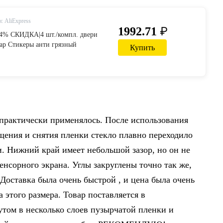
: AliExpress
₽
1992.71
24% СКИДКА|4 шт./компл. двери
ар Стикеры анти грязный
Купить
и удар коврик Pad Чехлы укладки
суары для Тесла модель S-in
салона авто from Автомобили и
liexpress.com | Alibaba Group
 практически применялось. После использования
щения и снятия пленки стекло плавно переходило
и. Нижний край имеет небольшой зазор, но он не
енсорного экрана. Углы закруглены точно так же,
. Доставка была очень быстрой , и цена была очень
 этого размера. Товар поставляется в
утом в несколько слоев пузырчатой пленки и