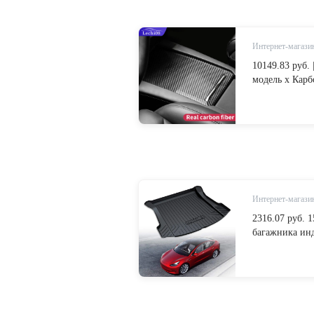
Интернет-магазин
10149.83 руб. 
модель x Карбо
центральная ко
волокно интер
from Автомоби
| Alibaba Grou
Интернет-магазин
2316.07 руб.
багажника инд
грузовой лайн
багажник нап
водонепроница
Group