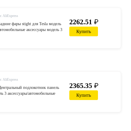
: AliExpress
₽
2262.51
Задние фары stight для Tesla модель
автомобильные аксессуары модель 3
Купить
a модель 3 углерод/аксессуары-in
салона авто from Автомобили и
liexpress.com | Alibaba Group
: AliExpress
₽
2365.35
|Центральный подлокотник панель
ель 3 аксессуары/автомобильные
Купить
ель 3 tesla три tesla модель 3
суары-in Наклейки для салона авто
ли и мотоциклы on Aliexpress.com
p