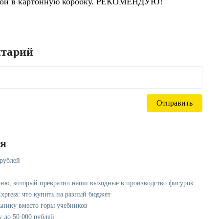
ной в картонную коробку. РЕКОМЕНДУЮ!
нтарий
ся
 рублей
рню, который превратил наши выходные в производство фигурок
xpress: что купить на разный бюджет
ьнику вместо горы учебников
у до 50 000 рублей