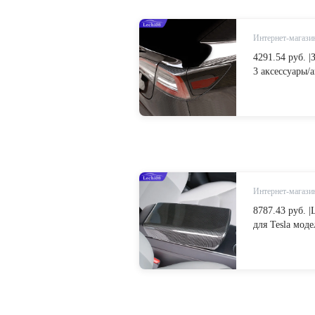
Интернет-магазин
4291.54 руб. |
3 аксессуары/
tesla три tesl
Наклейки для 
мотоциклы on A
Интернет-магазин
8787.43 руб. 
для Tesla мод
аксессуары мод
углерод/аксес
from Автомоби
| Alibaba Grou