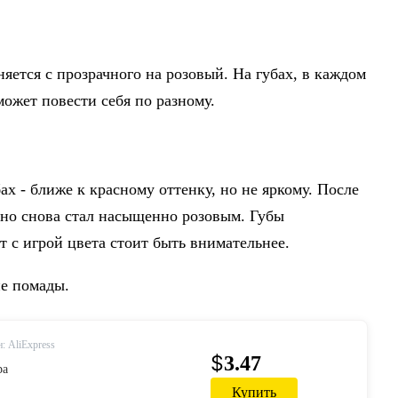
яется с прозрачного на розовый. На губах, в каждом
ожет повести себя по разному.
ах - ближе к красному оттенку, но не яркому. После
енно снова стал насыщенно розовым. Губы
т с игрой цвета стоит быть внимательнее.
ие помады.
: AliExpress
$
3.47
ра
Купить