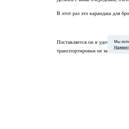
В этот раз это карандаш для бро
Мы исп
Поставляется он в удобной и з
Нажмит
транспортировки не может.
Информация, в том числе состав
все продумал.
Сам карандаш механический, то
не царапает, прорисовывает во