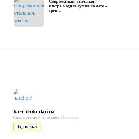
Современная, стильная,
ультра модная сумка на лето -
трен...
harchenkodarina
9 подписчиков,
8 лет на сайте,
11 обзоров
Подписаться