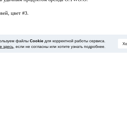
вей, цвет #3.
ользуем файлы
Cookie
для корректной работы сервиса.
ащищённой упаковке, повредится в такой он во время
Х
е здесь
, если не согласны или хотите узнать подробнее.
, есть на китайском и английском. Производитель
нкий, 1.5 мм толщиной. Достаточно мягкий, кожу
лоски хорошо. Им действительно удобно