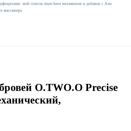
дефицитами: мой список must-have витаминов и добавок с Али
о массажера.
бровей O.TWO.O Precise
еханический,