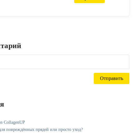
нтарий
ся
on CollagenUP
 для повреждённых прядей или просто уход?