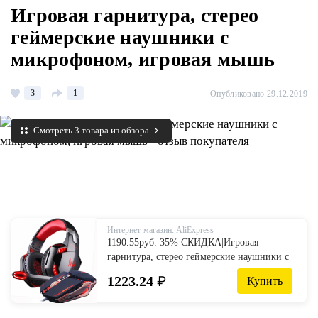
Игровая гарнитура, стерео
геймерские наушники с
микрофоном, игровая мышь
3
1
Опубликовано 29.12.2019
Смотреть 3 товара из обзора
Интернет-магазин: AliExpress
1190.55руб. 35% СКИДКА|Игровая
гарнитура, стерео геймерские наушники с
микрофоном, наушники + игровая мышь,
1223.24
₽
Купить
4000 dpi, регулируемые геймерские мыши,
проводные USB для ПК-in Наушники и
гарнитуры from Бытовая электроника on