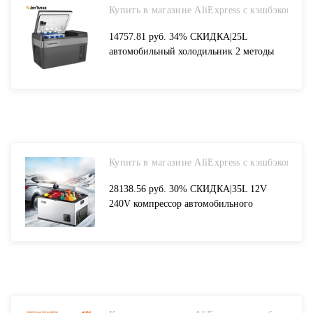
Купить в магазине AliExpress с кэшбэком
14757.81 руб. 34% СКИДКА|25L
автомобильный холодильник 2 методы
зарядки 12 В/24 В портативный
холодильник охладитель компрессора
морозильник для дома путешествия
Кемпинг 22℃ до + 10℃-in Холодильники
from Автомобили и мотоциклы on
Aliexpress.com | Alibaba Group
Купить в магазине AliExpress с кэшбэком
28138.56 руб. 30% СКИДКА|35L 12V
240V компрессор автомобильного
холодильника Холодильный мини
холодильник Холодильный морозильник
мини портативный холодильник для
авто-in Холодильники from Автомобили
и мотоциклы on Aliexpress.com | Alibaba
Group