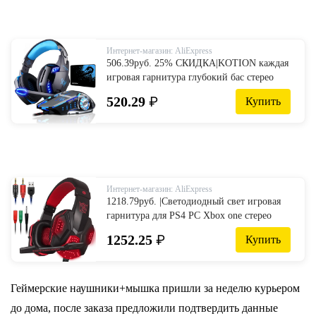
AliExpress
Интернет-магазин: AliExpress
506.39руб. 25% СКИДКА|KOTION каждая
игровая гарнитура глубокий бас стерео
игровые наушники с микрофоном
520.29
₽
Купить
светодиодный светильник для PS4 ПК
ноутбук + игровая мышь + коврик для
мыши-in Наушники и гарнитуры from
Бытовая электроника on AliExpress
Интернет-магазин: AliExpress
1218.79руб. |Светодиодный свет игровая
гарнитура для PS4 PC Xbox one стерео
объемный звук шумоподавление
1252.25
₽
Купить
Проводные геймерские наушники с
микрофоном auriculares-in Наушники и
гарнитуры from Бытовая электроника on
AliExpress
Геймерские наушники+мышка пришли за неделю курьером
до дома, после заказа предложили подтвердить данные