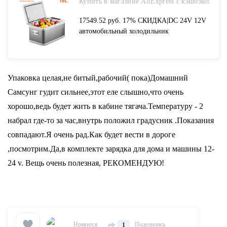
Купить в магазине AliExpress с кэшбэком
17549.52 руб. 17% СКИДКА|DC 24V 12V
автомобильный холодильник
морозильник 18L портативный
холодиник для автомобиля компрессор
AC 100 240V для домашнего охлаждения
автомобиля 20 Deg. C-in Холодильники
Упаковка целая,не битый,рабочий( пока)Домашний
from Автомобили и мотоциклы on
Самсунг гудит сильнее,этот еле слышно,что очень
Aliexpress.com | Alibaba Group
хорошо,ведь будет жить в кабине тягача.Температуру - 2
набрал где-то за час,внутрь положил градусник .Показания
совпадают.Я очень рад.Как будет вести в дороге
,посмотрим.Да,в комплекте зарядка для дома и машины 12-
24 v. Вещь очень полезная, РЕКОМЕНДУЮ!
Нравится
Поделились
1