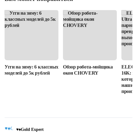
Угги на зиму: 6 классных
Обзор робота-мойщика
ELEGOO
моделей до 5к рублей
окон CHOVERY
16K: п
которы
наши в
произв
♥♠Gold Expert