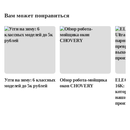
Вам может понравиться
Угги на зиму: 6 классных
Обзор робота-мойщика
ELEGOO
моделей до 5к рублей
окон CHOVERY
16K: п
которы
наши в
произв