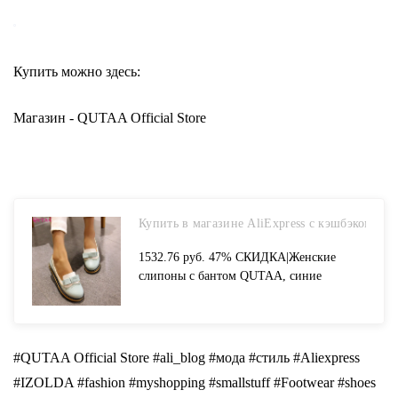
Купить можно здесь:
Магазин - QUTAA Official Store
Купить в магазине AliExpress с кэшбэком
1532.76 руб. 47% СКИДКА|Женские
слипоны с бантом QUTAA, синие
повседневные туфли из искусственной
кожи на платформе, туфли лодочки,
размеры 34–43, для весны и осени, 2020-
in Женские туфли from Туфли on
#QUTAA Official Store #ali_blog #мoдa #стиль #Aliexpress
Aliexpress.com | Alibaba Group
#IZOLDA #fashion #myshopping #smallstuff #Footwear #shoes