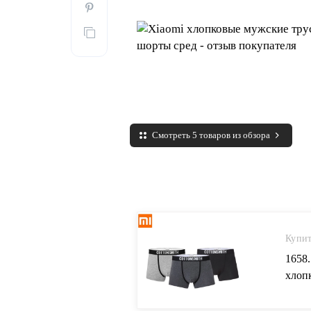
Смотреть 5 товаров из обзора
Купит
1658
хлопк
сред
одежд