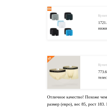
Купит
1721
нижн
след
живот
Купит
773.
теле
треу
Умны
Aliex
Отличное качество! Похоже чем
размер (евро), вес 85, рост 18