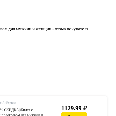
: AliExpress
₽
1129.99
28% СКИДКА|Жилет с
м подогревом для мужчин и