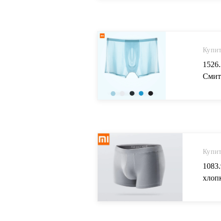
Купит
1526
Смит
нижне
элект
Купит
1083
хлопк
элас
in Че
Aliba