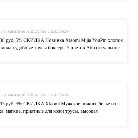
ь в магазине AliExpress с кэшбэком
.38 руб. 5% СКИДКА|Новинка Xiaomi Mijia YouPin хлопок
 модал удобные трусы боксеры 5 цветов Air сексуальное
е белье 2 шт.-in Умный пульт управления from Бытовая
роника on Aliexpress.com | Alibaba Group
ь в магазине AliExpress с кэшбэком
.93 руб. 5% СКИДКА|Xiaomi Мужское нижнее белье из
а, мягкие, приятные для кожи трусы, высокая
тичность, бактериостатические мужские трусы, панталоны-
хлы для одежды from Дом и животные on Aliexpress.com |
ba Group