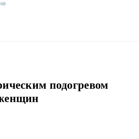
оду.
рическим подогревом
 женщин