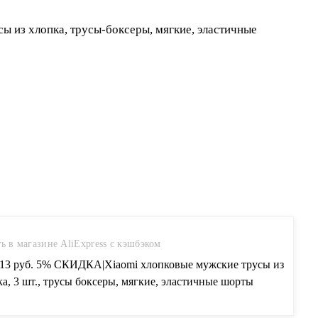
ь в магазине AliExpress с кэшбэком
.13 руб. 5% СКИДКА|Xiaomi хлопковые мужские трусы из
а, 3 шт., трусы боксеры, мягкие, эластичные шорты
ней посадки, дышащие, удобные для хлопка-in Чехлы для
ы from Дом и животные on Aliexpress.com | Alibaba Group