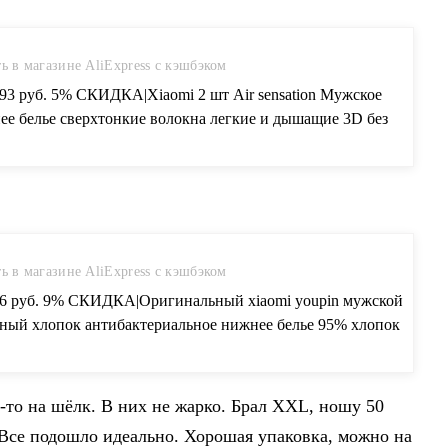
ь в магазине AliExpress с кэшбэком
.93 руб. 5% СКИДКА|Xiaomi 2 шт Air sensation Мужское
ее белье сверхтонкие волокна легкие и дышащие 3D без
а брюки четыре угла шорты-in Чехлы для одежды from Дом и
ные on Aliexpress.com | Alibaba Group
ь в магазине AliExpress с кэшбэком
66 руб. 9% СКИДКА|Оригинальный xiaomi youpin мужской
сный хлопок антибактериальное нижнее белье 95% хлопок
гольник Мужское нижнее белье для кожи трусы боксеры-in
й пульт управления from Бытовая электроника on
press.com | Alibaba Group
-то на шёлк. В них не жарко. Брал XXL, ношу 50
3. Все подошло идеально. Хорошая упаковка, можно на