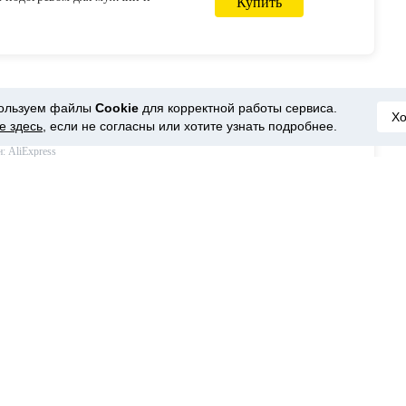
Купить
й жилет с подогревом, теплая
подогревом, уличный жилет,
 с подогревом on AliExpress
ользуем файлы
Cookie
для корректной работы сервиса.
Х
е здесь
, если не согласны или хотите узнать подробнее.
: AliExpress
₽
1030.32
 18% СКИДКА|Открытый USB
 Электрический нагревательный
Купить
жчин и женщин зимний теплый
гревом термальная Лыжная
да размера плюс #2 on AliExpress
: AliExpress
₽
628.48
% СКИДКА|Нагревательный жилет,
ядка от Usb, теплый жилет,
Купить