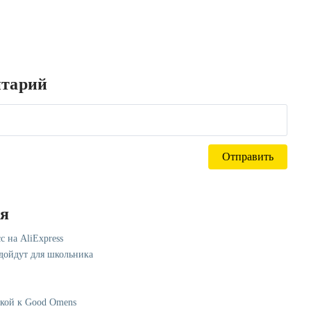
нтарий
ся
с на AliExpress
одойдут для школьника
лкой к Good Omens