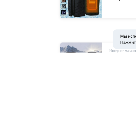
женщин, теплы
одежда с USB 
зимняя куртка
Мы исп
Нажмит
Интернет-магазин
1065.81руб.
Инфракрасный
жилет для му
жилет с подо
походная одеж
Интернет-магазин
706.6руб. 31
моющийся, зар