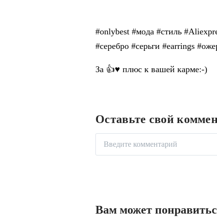
Aliba
#оnlybest #мoдa #стиль #Aliexpr
#серебро #серьги #earrings #оже
За 👍♥ плюс к вашей карме:-)
Оставьте свой комме
Вам может понравить