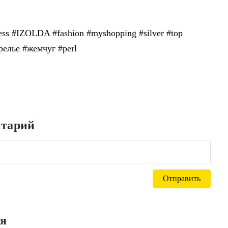
ba Group
ess #IZOLDA #fashion #myshopping #silver #top
релье #жемчуг #perl
нтарий
ся