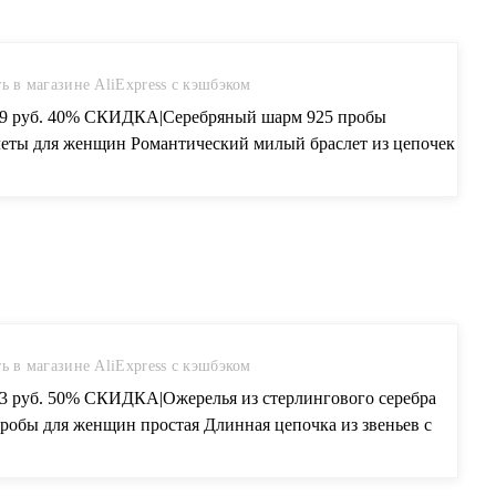
ь в магазине AliExpress с кэшбэком
69 руб. 40% СКИДКА|Серебряный шарм 925 пробы
леты для женщин Романтический милый браслет из цепочек
тые Пустые Квадратные массивные украшения для женщин
шек-in Браслеты с шармами from Украшения и аксессуары on
press.com | Alibaba Group
ь в магазине AliExpress с кэшбэком
33 руб. 50% СКИДКА|Ожерелья из стерлингового серебра
пробы для женщин простая Длинная цепочка из звеньев с
ратным ожерелье с подвеской женские модные украшения-
двески from Украшения и аксессуары on Aliexpress.com |