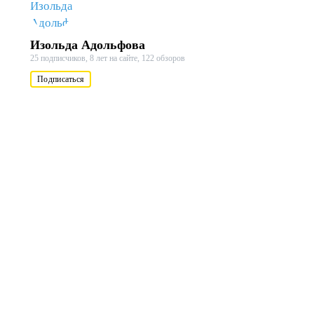
Изольда Адольфова
25 подписчиков,
8 лет на сайте,
122 обзоров
Подписаться