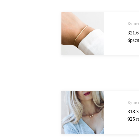
Купит
321.
брас
прос
деву
Aliex
Купит
318.
925 
квад
in По