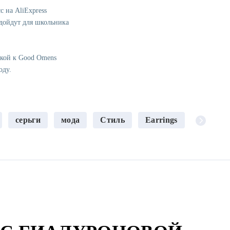
с на AliExpress
одойдут для школьника
лкой к Good Omens
оду.
серьги
мода
Стиль
Earrings
myshopp