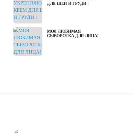
ДЛЯ ШЕИ И ГРУДИ !
МОЯ ЛЮБИМАЯ
СЫВОРОТКА ДЛЯ ЛИЦА!
ing
серебро
silver
жемчуг
onlybest
О