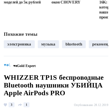
моделей до 5к рублей
окон CHOVERY
16K: п
которы
наши в
произв
Похожие темы
электроника
музыка
bluetooth
рекоменд
♥♠Gold Expert
WHIZZER TP1S беспроводные
Bluetooth наушники УБИЙЦА
Apple AirPods PRO
3
1
Опубликовано 28.12.2019