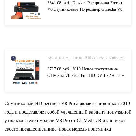
3341.08 руб. |Горячая Распродажа Freesat
V8 спутниковый ТВ ресивер Gtmedia V8
Нова» и встроенным модулем Wi Fi 1 год
выходами для Испании DVB S2 Full HD
H.265 СБ декодер-in Приемник
спутникового ТВ from Бытовая
электроника on Aliexpress.com | Alibaba
Group
Купить в магазине AliExpress с кэшбэком
3727.68 руб. |2019 Новое поступление
GTMedia V8 Pro2 Full HD DVB S2 + T2 +
кабель спутниковый ресивер Поддержка
USB, wifi PowerVu IPTV Youtube Biss
ключ TVbox-in Приемник спутникового
ТВ from Бытовая электроника on
Спутниковый HD ресивер V8 Pro 2 является новинкой 2019
Aliexpress.com | Alibaba Group
года и представляет собой улучшенный вариант популярной
у пользователей модели V8 Pro от GTMedia. В отличие от
своего предшественника, новая модель приемника