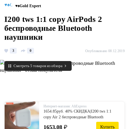
♥♠Gold Expert
I200 tws 1:1 copy AirPods 2
беспроводные Bluetooth
наушники
3
0
Опубликовано 08.12.2019
Смотреть 5 товаров из обзора
Интернет-магазин: AliExpress
1654.85руб. 40% СКИДКА|I200 tws 1:1
copy Air 2 беспроводные Bluetooth
наушники всплывающее в уши
1653.08
₽
Купить
Обнаружение наушников микрофон вызов