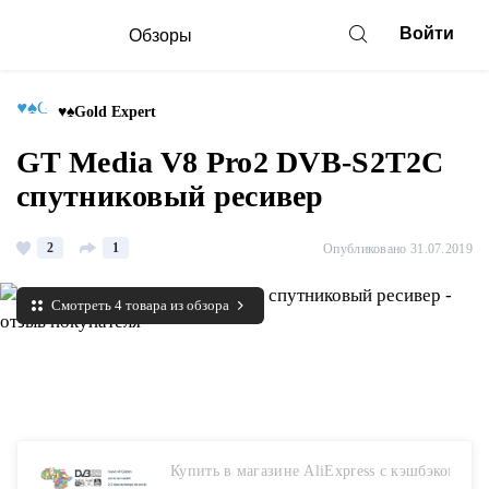
Войти
Обзоры
♥♠Gold Expert
GT Media V8 Pro2 DVB-S2T2C
спутниковый ресивер
2
1
Опубликовано 31.07.2019
Смотреть 4 товара из обзора
Купить в магазине AliExpress с кэшбэком