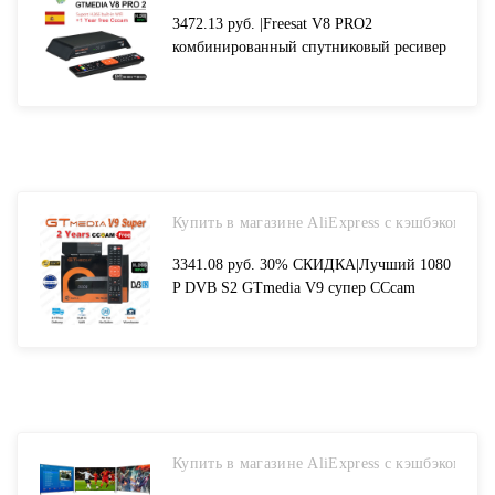
3472.13 руб. |Freesat V8 PRO2
комбинированный спутниковый ресивер
с Бесплатная 1 год Европа 5 цлайнс
ресивер спутниковый с сам шиной
Поддержка DVB S2 + T2/C Biss Key pk v8
золотой-in Приемник спутникового ТВ
from Бытовая электроника on
Aliexpress.com | Alibaba Group
Купить в магазине AliExpress с кэшбэком
3341.08 руб. 30% СКИДКА|Лучший 1080
P DVB S2 GTmedia V9 супер CCcam
цлайн Испания для ТВ приемник же
GTmedia V8 Nova Freesat V9 супер
Европа CCcam 2-in Приемник
спутникового ТВ from Бытовая
электроника on Aliexpress.com | Alibaba
Group
Купить в магазине AliExpress с кэшбэком