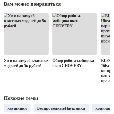
Вам может понравиться
Угги на зиму: 6 классных
Обзор робота-мойщика
ELEGOO
моделей до 5к рублей
окон CHOVERY
16K: п
которы
наши в
произв
Похожие темы
наушники
БеспроводныеНаушники
копияair