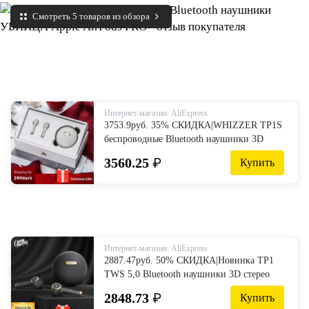
Смотреть 5 товаров из обзора
Интернет-магазин: AliExpress
3753.9руб. 35% СКИДКА|WHIZZER TP1S
беспроводные Bluetooth наушники 3D
стерео беспроводные наушники fone de
3560.25
₽
Купить
ouvido kulaklыk наушники с двойным
микрофоном Рождество on AliExpress
Интернет-магазин: AliExpress
2887.47руб. 50% СКИДКА|Новинка TP1
TWS 5,0 Bluetooth наушники 3D стерео
беспроводные наушники fone de ouvido
2848.73
₽
Купить
kulaklik наушники с двойным