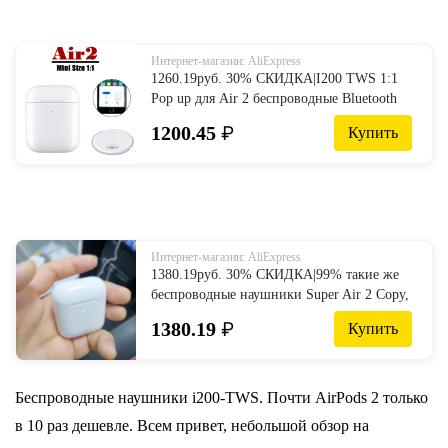
Интернет-магазин: AliExpress
1260.19руб. 30% СКИДКА|I200 TWS 1:1
Pop up для Air 2 беспроводные Bluetooth
наушники сенсорное управление
1200.45
₽
Купить
наушники 6D стерео гарнитура Поддержка
беспроводной зарядки on AliExpress
Интернет-магазин: AliExpress
1380.19руб. 30% СКИДКА|99% такие же
беспроводные наушники Super Air 2 Copy,
умный светильник, Bluetooth 5,0,
1380.19
₽
Купить
наушники, всплывающее Беспроводное
зарядное устройство, гарнитуры 6936D on
AliExpress - 11.11_Double 11_Singles' Day
Беспроводные наушники i200-TWS. Почти AirPods 2 только
в 10 раз дешевле. Всем привет, небольшой обзор на