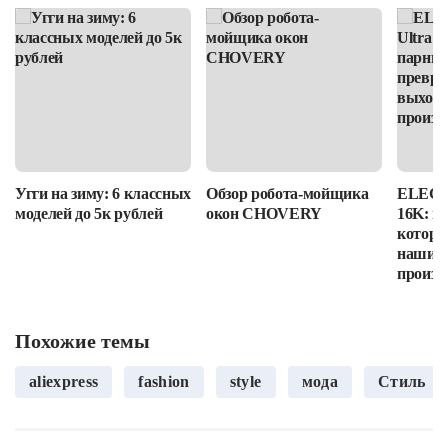
Угги на зиму: 6 классных
Обзор робота-мойщика
ELEGOO
моделей до 5к рублей
окон CHOVERY
16K: п
которы
наши в
произв
Похожие темы
aliexpress
fashion
style
мода
Стиль