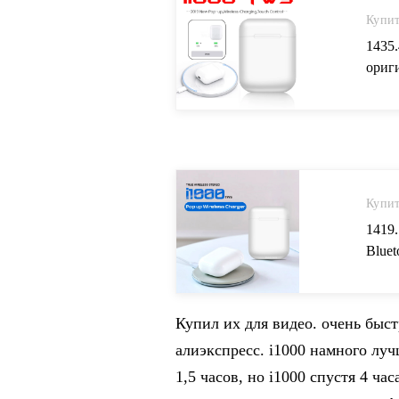
Купит
1435
ориг
супер
науш
Бытов
Купит
1419
Blue
6D су
i200 
элект
Купил их для видео. очень быст
алиэкспресс. i1000 намного луч
1,5 часов, но i1000 спустя 4 ч