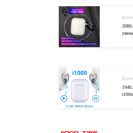
Купит
2089
умны
всплы
Науш
Aliex
Купит
1940
i100t
для 
i20 i
Науш
Aliex