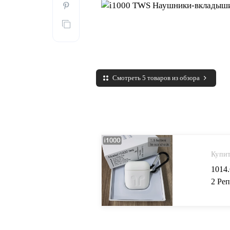
Смотреть 5 товаров из обзора
Купит
1014
2 Реп
W1 H1
гарни
Grou