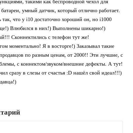
нкциями, такими как беспроводной чехол для
 батареи, умный датчик, который отлично работает.
 так, что у i10 достаточно хороший он, но i1000
ще!) Влюбился в них!) Выполнены шикарно!)
й!!! Сконнектились с телефон тут же!
гом моментально! Я в восторге!) Заказывал такие
продавцов по разным ценам, от 2000!! Эти лучшие, с
лемы, с коннектом/звуком/внешние дефекты. А тут!
ил сразу в слезы от счастья :D нашёл свой идеал!!!)
давца!)
нтарий