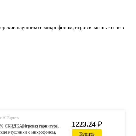
: AliExpress
₽
1223.24
35% СКИДКА|Игровая гарнитура,
рские наушники с микрофоном,
Купить