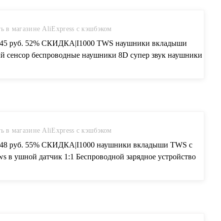
ь в магазине AliExpress с кэшбэком
.45 руб. 52% СКИДКА|I1000 TWS наушники вкладыши
й сенсор беспроводные наушники 8D супер звук наушники
вающие Bluetooth 5,0 наушники Pk i100 i200 i800 TWS-in
ники и гарнитуры from Бытовая электроника on
press.com | Alibaba Group
ь в магазине AliExpress с кэшбэком
.48 руб. 55% СКИДКА|I1000 наушники вкладыши TWS с
ws в ушной датчик 1:1 Беспроводной зарядное устройство
наушников i500 наушники вкладыши tws с не W1 H1 чип pk
30 i12 i10 i60 i80 i100 i200 наушники вкладыши tws-in
ники и гарнитуры from Бытовая электроника on
press.com | Alibaba Group