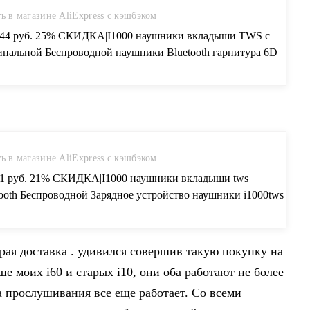
ь в магазине AliExpress с кэшбэком
.44 руб. 25% СКИДКА|I1000 наушники вкладыши TWS с
инальной Беспроводной наушники Bluetooth гарнитура 6D
 бас наушники PK i10 i12 i20 i100 i200 i500 i800 i900 i2000
ники вкладыши tws-in Наушники и гарнитуры from
ая электроника on Aliexpress.com | Alibaba Group
ь в магазине AliExpress с кэшбэком
.1 руб. 21% СКИДКА|I1000 наушники вкладыши tws
tooth Беспроводной Зарядное устройство наушники i1000tws
пер бас гарнитура наушники ПК i20 i30 i12 i10 i60 i80 i100
i500 i800 tw-in Наушники и гарнитуры from Бытовая
роника on Aliexpress.com | Alibaba Group
рая доставка . удивился совершив такую покупку на
ше моих i60 и старых i10, они оба работают не более
аса прослушивания все еще работает. Со всеми