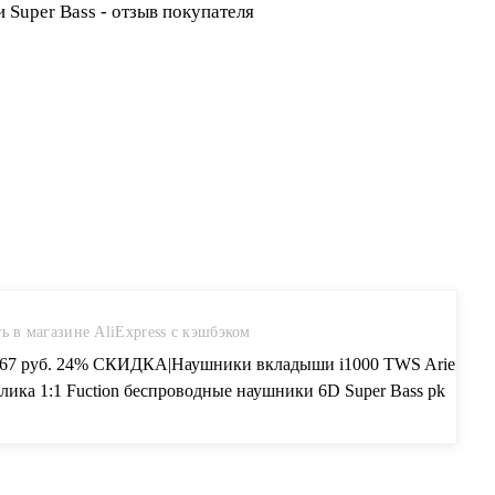
ь в магазине AliExpress с кэшбэком
.67 руб. 24% СКИДКА|Наушники вкладыши i1000 TWS Arie
лика 1:1 Fuction беспроводные наушники 6D Super Bass pk
 чип i20 i60 i80 i100 i200 i500 tws-in Наушники и
туры from Бытовая электроника on Aliexpress.com | Alibaba
p