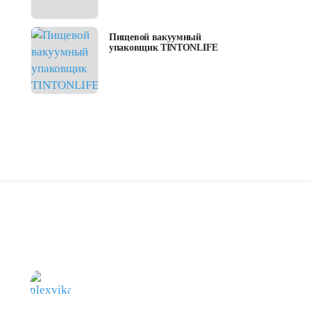
Пищевой вакуумный
упаковщик TINTONLIFE
e
Women
Pink
рекомендую
trend
блу