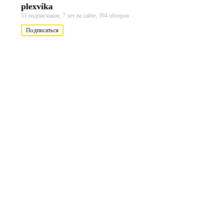
plexvika
51 подписчиков,
7 лет на сайте,
394 обзоров
Подписаться