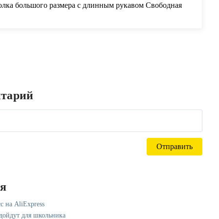
олка большого размера с длинным рукавом Свободная
олка с круглым вырезом и пуговицами Femme хлопок; Лен;
шивкой винтажные Топы YN2-in Футболки from Женская
а on Aliexpress.com | Alibaba Group
нтарий
ся
с на AliExpress
одойдут для школьника