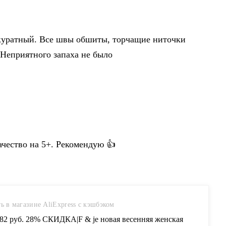
куратный. Все швы обшиты, торчащие ниточки
 Неприятного запаха не было
ачество на 5+. Рекомендую 👍
ь в магазине AliExpress с кэшбэком
.82 руб. 28% СКИДКА|F & je новая весенняя женская