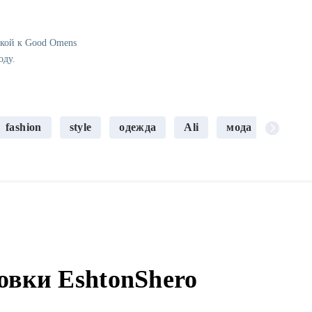
лкой к Good Omens
оду.
fashion
style
одежда
Ali
мода
Blous
овки EshtonShero