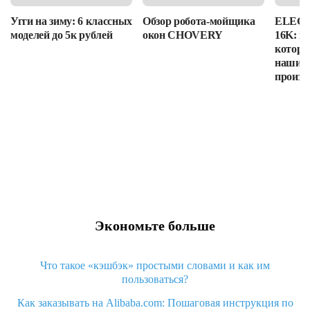
Угги на зиму: 6 классных
Обзор робота-мойщика
ELEGOO
моделей до 5к рублей
окон CHOVERY
16K: п
которы
наши в
произв
Экономьте больше
Что такое «кэшбэк» простыми словами и как им
пользоваться?
Как заказывать на Alibaba.com: Пошаговая инструкция по