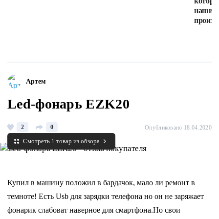
которы
наши в
произв
Артем
Led-фонарь EZK20
2
0
Опубликовано 18.04.2020
Смотреть 1 товар из обзора
Купил в машину положил в бардачок, мало ли ремонт в
темноте! Есть Usb для зарядки телефона но он не заряжает
фонарик слабоват наверное для смартфона.Но свои