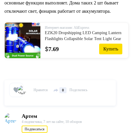
основные функции выполняет. Дома таких 2 шт бывает
отключают свет, фонарик работает от аккумулятора.
Интернет-магазин: AliExpress
EZK20 Dropshipping LED Camping Lantern
Flashlights Collapsible Solar Tent Light Gear
Equipment for Outdoor Hiking Emergencies
$
7.69
Купить
Нравится
Поделились
0
Артем
4 подписчика,
7 лет на сайте,
10 обзоров
Подписаться