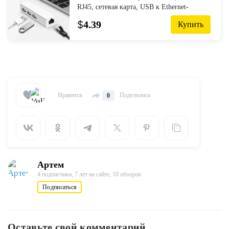
RJ45, сетевая карта, USB к Ethernet-
адаптеру для Mac, iOS, Android, ПК,
$
4.39
Купить
RTL8152, USB 2,0 концентратор
Нравится
Поделились
0
Артем
4 подписчика,
7 лет на сайте,
10 обзоров
Подписаться
Оставьте свой комментарий