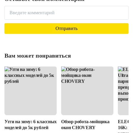
Вам может понравиться
Угги на зиму: 6 классных
Обзор робота-мойщика
ELEGOO
моделей до 5к рублей
окон CHOVERY
16K: п