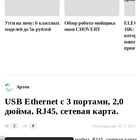
Угги на зиму: 6 классных
Обзор робота-мойщика
ELEGOO
моделей до 5к рублей
окон CHOVERY
16K: п
которы
наши в
произв
Артем
USB Ethernet с 3 портами, 2,0
дюйма, RJ45, сетевая карта.
2
0
Опубликовано 16.11.2020