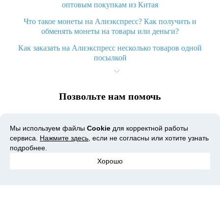
оптовым покупкам из Китая
Что такое монеты на Алиэкспресс? Как получить и
обменять монеты на товары или деньги?
Как заказать на Алиэкспресс несколько товаров одной
посылкой
Что значит статус «Заказ закрыт» на Алиэкспресс и что
делать?
Позвольте нам помочь
Что делать, если Алиэкспресс просит ввести паспортные
данные и ИНН при покупке?
Программа лояльности Мегабонус
Как узнать, куда пришла посылка с Алиэкспресс
Мы используем файлы
Cookie
для корректной работы
сервиса.
Нажмите здесь
, если не согласны или хотите узнать
Android приложение Мегабонус
Вы отменили заказ на Алиэкспресс, когда вернут деньги?
подробнее.
iOS приложение Мегабонус
Что такое баллы на Алиэкспресс, как их получить и
Хорошо
потратить
Расширение для покупок с кэшбэком
«AliExpress Standard Shipping»: что это за метод доставки и
Расширение Мегабонус Вкладка
как его отслеживать
Помощь
Как покупать оптом на Алиэкспресс