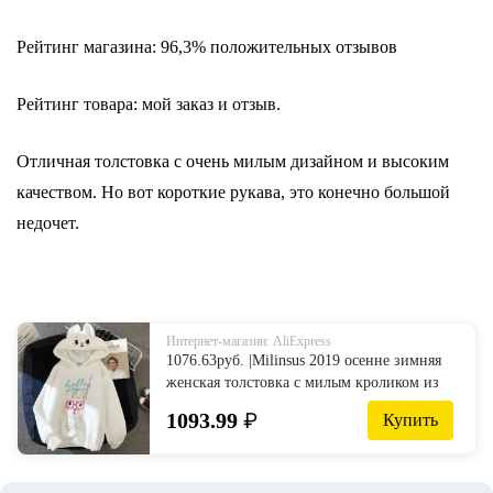
Рейтинг магазина: 96,3% положительных отзывов
Рейтинг товара: мой заказ и отзыв.
Отличная толстовка с очень милым дизайном и высоким
качеством. Но вот короткие рукава, это конечно большой
недочет.
Интернет-магазин: AliExpress
1076.63руб. |Milinsus 2019 осенне зимняя
женская толстовка с милым кроликом из
мультфильма, Объемная толстовка с
1093.99
₽
Купить
капюшоном, пуловеры с кроликом, топы с
длинными рукавами Harajuku-in
Толстовки и кофты from Женская одежда
on AliExpress