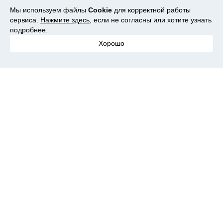
Надеюсь этот пост был полезен для вас и вы обязательно
Мы используем файлы
Cookie
для корректной работы
поставите ему ❤️
сервиса.
Нажмите здесь
, если не согласны или хотите узнать
подробнее.
-----------------
Хорошо
Нравится
Поделились
3
0
Валерия Белова
17 подписчиков,
8 лет на сайте,
115 обзоров
Подписаться
Оставьте свой комментарий