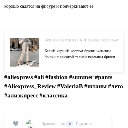
хорошо садятся на фигуре и подчёркивают её.
Купить в магазине AliExpress с кэшбэком
Белый черный костюм брюки женские
брюки с высокой талией карманы брюки
в деловом стиле Модные весенне осенние
женские брюки купить на AliExpress
#aliexpress #ali #fashion #summer #pants
#Aliexpress_Review #ValeriaB #штаны #лето
#алиэкпресс #классика
Нравится
Поделились
0