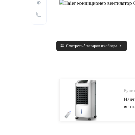
Смотреть 5 товаров из обзора
Купит
Haie
вент
водя
Конд