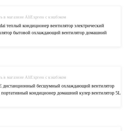
ь в магазине AliExpress с кэшбэком
dai теплый кондиционер вентилятор электрический
илятор бытовой охлаждающий вентилятор домашний
иционер вентилятор воздушный Кондиционер Мини
ативный купить на AliExpress
ь в магазине AliExpress с кэшбэком
 дистанционный бесшумный охлаждающий вентилятор
 портативный кондиционер домашний кулер вентилятор 5L
омия энергии синхронизации бронь кондиционер
лятор купить на AliExpress