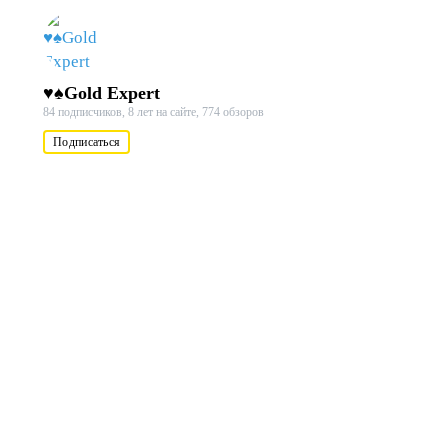
♥♠Gold Expert
84 подписчиков,
8 лет на сайте,
774 обзоров
Подписаться