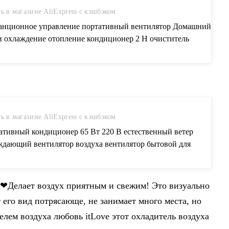
ь в магазине AliExpress с кэшбэком
анционное управление портативный вентилятор Домашний
 охлаждение отопление кондиционер 2 H очиститель
ени увлажнитель один холодный теплый ветер вентилятор
ь на AliExpress
ь в магазине AliExpress с кэшбэком
ативный кондиционер 65 Вт 220 В естественный ветер
ждающий вентилятор воздуха вентилятор бытовой для
иной Новое поступление 2019 купить на AliExpress
а❤Делает воздух приятным и свежим! Это визуально
 его вид потрясающе, не занимает много места, но
лем воздуха любовь itLove этот охладитель воздуха