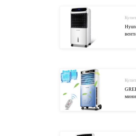
Купит
Hyun
вент
Конд
Порт
Купит
GREE
мини
экон
венти