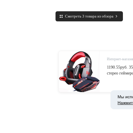
Смотреть 3 товара из обзора
Интернет-магазин
1190.55руб. 
стерео гейме
наушники + иг
регулируемые
USB для ПК-i
Мы исп
Бытовая элект
Нажмит
Интернет-магазин
506.39руб. 