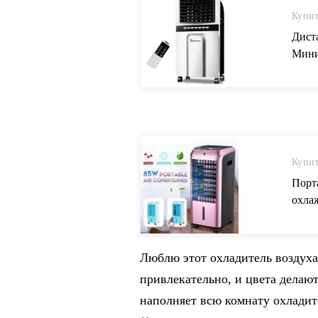
Купит
Дист
Мини
врем
купит
Купит
Порт
охла
гост
Люблю этот охладитель воздух
привлекательно, и цвета делают
наполняет всю комнату охладите