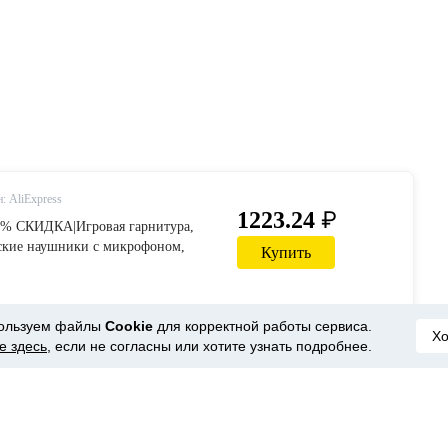
: AliExpress
₽
1223.24
35% СКИДКА|Игровая гарнитура,
рские наушники с микрофоном,
Купить
ровая мышь, 4000 dpi,
 геймерские мыши, проводные
n Наушники и гарнитуры from
ользуем файлы
Cookie
для корректной работы сервиса.
роника on AliExpress
Х
е здесь
, если не согласны или хотите узнать подробнее.
: AliExpress
₽
520.29
25% СКИДКА|KOTION каждая