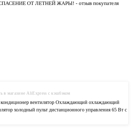
ь в магазине AliExpress с кэшбэком
r кондиционер вентилятор Охлаждающий охлаждающий
илятор холодный пульт дистанционного управления 65 Вт с
ным охлаждением Электрический портативный мини
иционер купить на AliExpress