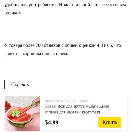
удобны для употребления. Нож - стальной с пластмассовым
роликом.
У товара более 700 отзывов с общей оценкой 4.8 из 5, что
является хорошим показателем.
Ссылка:
Интернет-магазин: AliExpress
Новый нож для арбуза мульти Дыня
аппарат для нарезки картофеля
кружочками из нержавеющей стали
$
4.89
Купить
ветряная мельница фрукты бытовой
кухонный п...