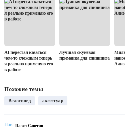
AI перестал казаться
Лучшая окуневая
Милые
чем-то сложным теперь
приманка для спиннинга
нанобло
я реально применяю его
Алиэкс
в работе
Похожие темы
Велосипед
аксессуар
Павел Сапегин