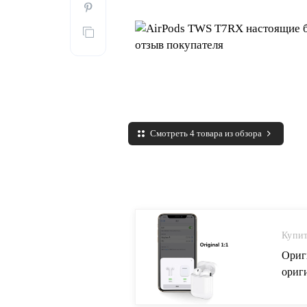
Смотреть 4 товара из обзора
Купит
Ориг
ориг
X xs 