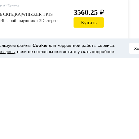
: AliExpress
₽
3560.25
35% СКИДКА|WHIZZER TP1S
Bluetooth наушники 3D стерео
Купить
наушники fone de ouvido kulaklыk
войным микрофоном Рождество on
ользуем файлы
Cookie
для корректной работы сервиса.
Х
е здесь
, если не согласны или хотите узнать подробнее.
: AliExpress
₽
2848.73
 50% СКИДКА|Новинка TP1 TWS
 наушники 3D стерео беспроводные
Купить
 de ouvido kulaklik наушники с
офоном-in Наушники и гарнитуры
электроника on AliExpress