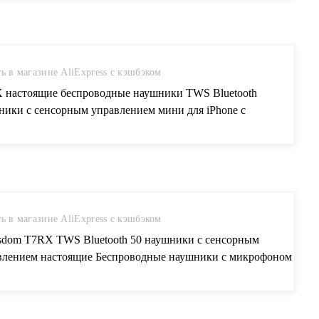
ь в магазине AliExpress с кэшбэком
 настоящие беспроводные наушники TWS Bluetooth
ники с сенсорным управлением мини для iPhone с
дным устройством спортивные с микрофоном Hifi купить на
press
ь в магазине AliExpress с кэшбэком
sdom T7RX TWS Bluetooth 50 наушники с сенсорным
влением настоящие Беспроводные наушники с микрофоном
роводные наушники для iphone xiaomi huawei купить на
press