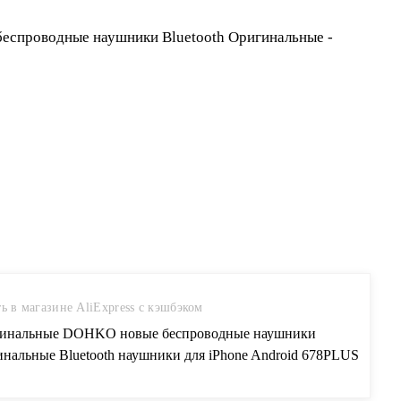
ь в магазине AliExpress с кэшбэком
инальные DOHKO новые беспроводные наушники
инальные Bluetooth наушники для iPhone Android 678PLUS
RS Max купить на AliExpress