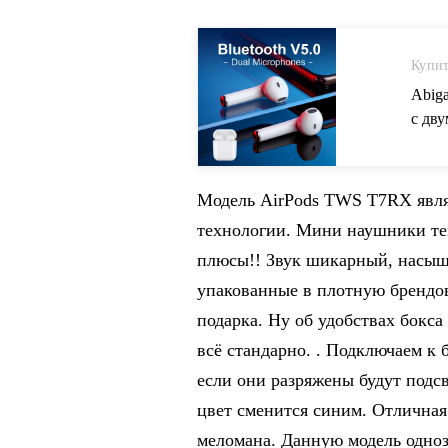
Купит
Abig
с дв
телеф
Модель AirPods TWS T7RX являе
технологии. Мини наушники те
плюсы!! Звук шикарный, насыщ
упакованные в плотную брендов
подарка. Ну об удобствах бокса 
всё стандарно. . Подключаем к
если они разряжены будут подс
цвет сменится синим. Отличная
меломана. Данную модель одно