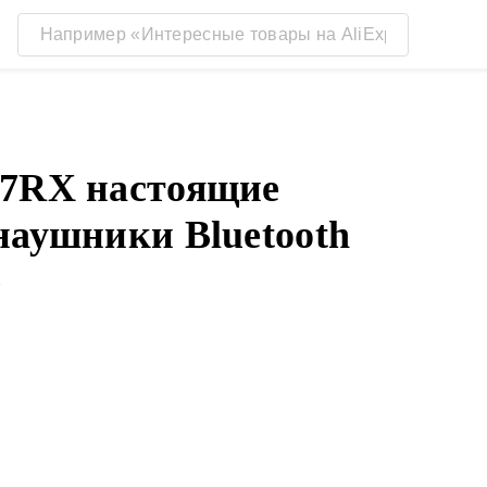
T7RX настоящие
наушники Bluetooth
е