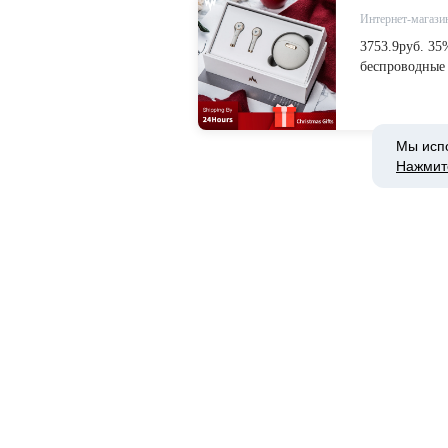
Интернет-магазин
3753.9руб. 
беспроводные 
беспроводные 
наушники с д
AliExpress
Мы исп
Нажмит
Интернет-магазин
2887.47руб.
5,0 Bluetooth
наушники fone
двойным микр
from Бытовая 