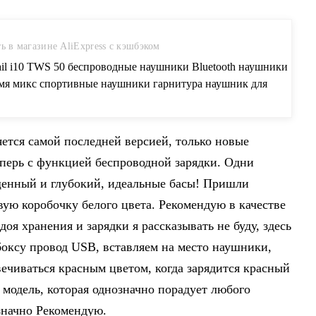
ь в магазине AliExpress с кэшбэком
ail i10 TWS 50 беспроводные наушники Bluetooth наушники
умя микс спортивные наушники гарнитура наушник для
онов купить на AliExpress
тся самой последней версией, только новые
перь с функцией беспроводной зарядки. Одни
енный и глубокий, идеальные басы! Пришли
ую коробочку белого цвета. Рекомендую в качестве
доя хранения и зарядки я рассказывать не буду, здесь
 боксу провод USB, вставляем на место наушники,
вечиваться красным цветом, когда зарядится красный
 модель, которая однозначно порадует любого
значно Рекомендую.