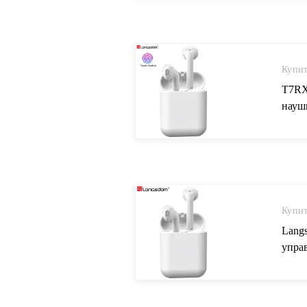
Купит
T7RX
науш
заря
AliEx
Купит
Lang
упра
бесп
AliEx