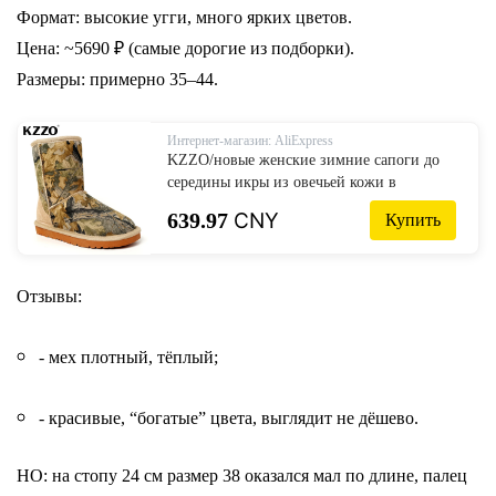
Формат: высокие угги, много ярких цветов.
Цена: ~5690 ₽ (самые дорогие из подборки).
Размеры: примерно 35–44.
Интернет-магазин: AliExpress
KZZO/новые женские зимние сапоги до
середины икры из овечьей кожи в
австралийском стиле; Классические
639.97
CNY
Купить
зимние сапоги с подкладкой из
натурального овечьего меха; Теплая обувь
на нескользящей подошве
Отзывы:
- мех плотный, тёплый;
- красивые, “богатые” цвета, выглядит не дёшево.
НО: на стопу 24 см размер 38 оказался мал по длине, палец