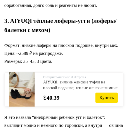
обработанная, долго соль и реагенты не любит.
3. AIYUQI тёплые лоферы-угги (лоферы/
балетки с мехом)
Формат: низкие лоферы на плоской подошве, внутри мех.
Цена: ~2589 ₽ на распродаже.
Размеры: 35–43, 3 цвета.
Интернет-магазин: AliExpress
AIYUQI, зимние женские туфли на
плоской подошве, теплые женские зимние
туфли с шерстяной подкладкой, удобные
$
40.39
Купить
женские зимние балетки из натуральной
кожи
Я это назвала “внебрачный ребёнок угг и балеток”:
выглядит модно и немного по-городски, а внутри — овчина