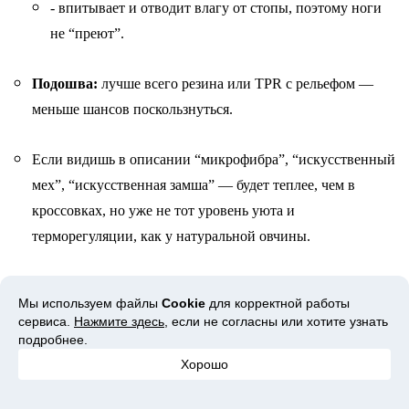
- впитывает и отводит влагу от стопы, поэтому ноги
не “преют”.
Подошва:
лучше всего резина или TPR с рельефом —
меньше шансов поскользнуться.
Если видишь в описании “микрофибра”, “искусственный
мех”, “искусственная замша” — будет теплее, чем в
кроссовках, но уже не тот уровень уюта и
терморегуляции, как у натуральной овчины.
2. При какой температуре носить
Мы используем файлы
Cookie
для корректной работы
сервиса.
Нажмите здесь
, если не согласны или хотите узнать
Классические угги и их аналоги из овчины комфортны
подробнее.
обычно в диапазоне примерно от 0 до -15°С (зависит от
Хорошо
толщины меха и твоей “мёрзлявости”).