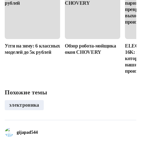
Угги на зиму: 6 классных
Обзор робота-мойщика
ELEGOO
моделей до 5к рублей
окон CHOVERY
16K: п
которы
наши в
произв
Похожие темы
электроника
gijapad544