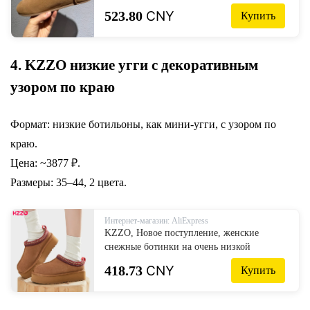
уличные теплые меховые тапочки, модные
523.80
CNY
Купить
зимние туфли с круглым носком
4. KZZO низкие угги с декоративным
узором по краю
Формат: низкие ботильоны, как мини-угги, с узором по
краю.
Цена: ~3877 ₽.
Размеры: 35–44, 2 цвета.
Интернет-магазин: AliExpress
KZZO, Новое поступление, женские
снежные ботинки на очень низкой
платформе, замша, кожа, натуральная
418.73
CNY
Купить
шерсть, меховая подкладка, Зимние
Теплые ботильоны, темно-бордовые