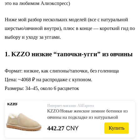
это на любимом Алиэкспресс)
Ниже мой разбор нескольких моделей (все с натуральной
шерстью/овчиной внутри), плюс в конце — короткий гид по
выбору и уходу за уггами.
1. KZZO низкие “тапочки-угги” из овчины
Формат: низкие, как слипоны/тапочки, без голенища
Цена: ~4068 ₽ на распродаже с купоном.
Размеры: 34–45, около 6 расцветок
Интернет-магазин: AliExpress
KZZO/Новые женские зимние ботинки из
овчины на подкладке из натуральной
шерсти, зимняя теплая обувь для ленивых,
442.27
CNY
Купить
австралийские классические повседневные
мини-сапоги на плоской подошве