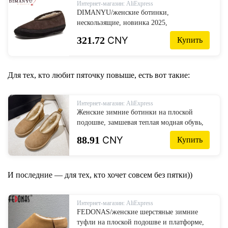
Интернет-магазин: AliExpress
DIMANYU/женские ботинки,
нескользящие, новинка 2025,
повседневные женские ботинки, модные
321.72
CNY
Купить
женские зимние ботинки большого
размера на плоской подошве
Для тех, кто любит пяточку повыше, есть вот такие:
Интернет-магазин: AliExpress
Женские зимние ботинки на плоской
подошве, замшевая теплая модная обувь,
зимние короткие плюшевые женские
88.91
CNY
Купить
ботинки, новинка 2025 года,
повседневные уютные хлопковые ботинки
Botas Para Mujer
И последние — для тех, кто хочет совсем без пятки))
Интернет-магазин: AliExpress
FEDONAS/женские шерстяные зимние
туфли на плоской подошве и платформе,