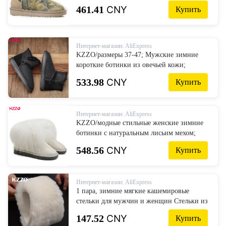
натуральной шерсти, зимние теплые
461.41
CNY
Купить
зимние ботинки на меховой подкладке из
мутона -38 ° C Водонепроницаемые
зимние туфли
Интернет-магазин: AliExpress
KZZO/размеры 37-47; Мужские зимние
короткие ботинки из овечьей кожи;
Австралийская кожа; Натуральная шерсть;
533.98
CNY
Купить
Ботильоны на нескользящей подошве;
Теплая обувь черного цвета
Интернет-магазин: AliExpress
KZZO/модные стильные женские зимние
ботинки с натуральным лисьим мехом;
Теплые зимние ботильоны из натуральной
548.56
CNY
Купить
кожи с шерстяной подкладкой;
Водонепроницаемая обувь белого цвета
Интернет-магазин: AliExpress
1 пара, зимние мягкие кашемировые
стельки для мужчин и женщин Стельки из
натурального овечьего меха Размер 35-48
147.52
CNY
Купить