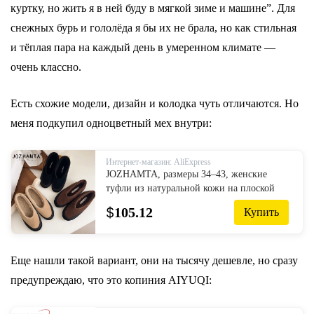
куртку, но жить я в ней буду в мягкой зиме и машине”. Для
снежных бурь и гололёда я бы их не брала, но как стильная
и тёплая пара на каждый день в умеренном климате —
очень классно.
Есть схожие модели, дизайн и колодка чуть отличаются. Но
меня подкупил одноцветный мех внутри:
Интернет-магазин: AliExpress
JOZHAMTA, размеры 34–43, женские
туфли из натуральной кожи на плоской
подошве, зимние сапоги на каблуке,
$
105.12
Купить
модные осенне-зимние теплые ботинки
без шнуровки, модельная домашняя обувь
Еще нашли такой вариант, они на тысячу дешевле, но сразу
предупреждаю, что это копиния AIYUQI: