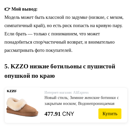
👉 Мой вывод:
Модель может быть классной по задумке (низкие, с мехом,
симпатичный край), но есть риск попасть на кривую пару.
Если брать — только с пониманием, что может
понадобиться спор/частичный возврат, и внимательно
рассматривать фото покупателей.
5. KZZO низкие ботильоны с пушистой
опушкой по краю
Интернет-магазин: AliExpress
Новый стиль; Зимние женские ботинки с
закрытым носком; Водонепроницаемая
Обувь из овечьей кожи и натуральной
477.91
CNY
Купить
шерсти; Теплые ботильоны на плоской
подошве с меховой подкладкой; Размеры
35-44