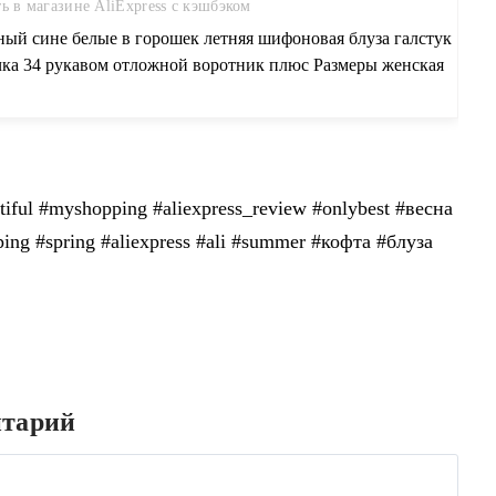
ь в магазине AliExpress с кэшбэком
ный сине белые в горошек летняя шифоновая блуза галстук
чка 34 рукавом отложной воротник плюс Размеры женская
шка блузка M L XL XXL 3XL 4XL купить на AliExpress
tiful #myshopping #aliexpress_review #onlуbest #весна
рing #spring #aliexpress #ali #summer #кофта #блуза
нтарий