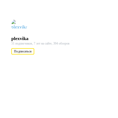
plexvika
51 подписчиков,
7 лет на сайте,
394 обзоров
Подписаться