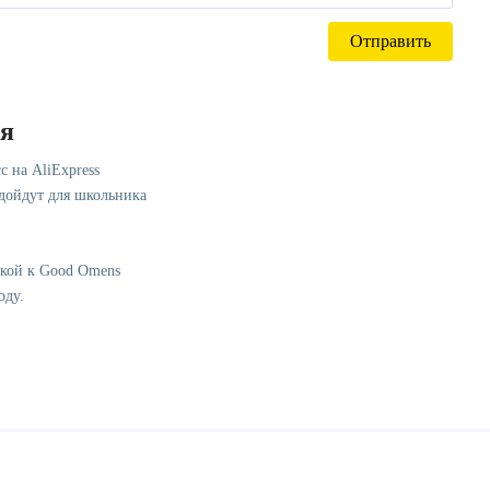
ся
с на AliExpress
одойдут для школьника
лкой к Good Omens
оду.