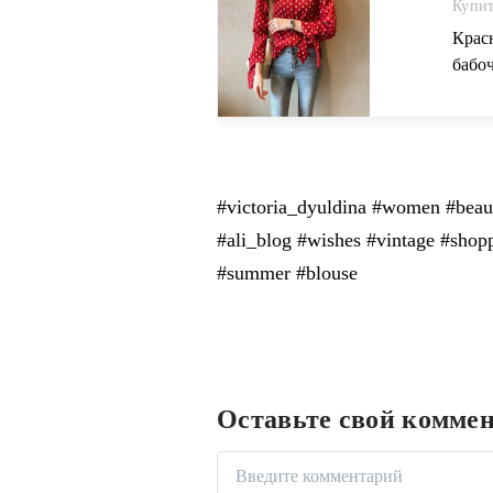
Купит
Крас
бабо
руба
#victoria_dyuldina #women #beau
#ali_blog #wishеs #vintage #shор
#summer #blouse
Оставьте свой комме