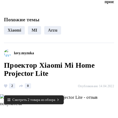
произв
Похожие темы
Xiaomi
MI
Arzu
lavy.myzuka
Проектор Xiaomi Mi Home
Projector Lite
2
0
Опубликовано 14.04.2022
Смотреть 2 товара из обзора