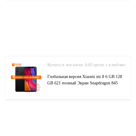
Cellphones Telecommunications on
Aliexpresscom Alibaba Group
Купить в магазине AliExpress с кэшбэком
Глобальная версия Xiaomi mi 8 6 GB 128
GB 621 полный Экран Snapdragon 845
Octa Core 20MP Фронтальная камера Face
Unlock NFC mi 8 смартфон купить на
AliExpress