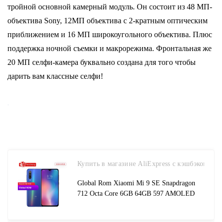
тройной основной камерный модуль.
Он состоит из 48 МП-
объектива Sony, 12MП объектива с 2-кратным оптическим
приближением и 16 MП широкоугольного объектива.
Плюс
поддержка ночной съемки и макрорежима.
Фронтальная же
20 МП селфи-камера буквально создана для того чтобы
дарить вам классные селфи!
Купить в магазине AliExpress с кэшбэком
Global Rom Xiaomi Mi 9 SE Snapdragon
712 Octa Core 6GB 64GB 597 AMOLED
FHD Display Mi9 SE Smartphone 48MP
Triple Cameras NFC-in Cellphones from