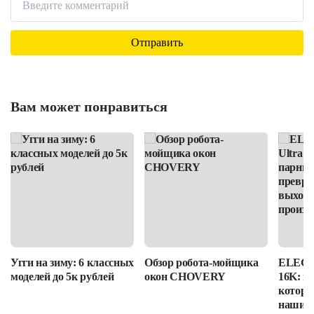
Вам может понравиться
Угги на зиму: 6 классных
Обзор робота-мойщика
ELEGOO
моделей до 5к рублей
окон CHOVERY
16K: п
которы
наши в