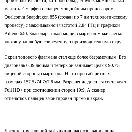
производительности, которой обладает
Mi 9,
можно только
мечтать. Смарфон оснащен
мощнейшим процессором
Qualcomm Snapdragon 855 (создан по 7 нм технологическому
процессу) с максимальной частотой 2.84 ГГц и графикой
Adreno 640.
Благодаря такой мощи, смартфон может легко
«потянуть» любую современную производительную игру.
Экран топового флагмана стал еще более безрамочным.
Его
диагональ 6.39 дюйма и теперь он занимает целых 90.7%
лицевой стороны смартфона.
И это при габаритных
размерах 157.5x74.7x7.6 мм.
Разрешение дисплея составляет
Full HD+ при соотношении сторон 19:9. А с
канер
отпечатков пальцев вмонтирован прямо в экран.
Датчик, отвечающий за функцию распознавания лица