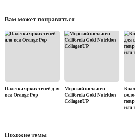
Вам может понравиться
Палетка ярких теней для
Морской коллаген
Коллаг
век Orange Pop
California Gold Nutrition
волос: 
CollagenUP
повреж
или пр
Похожие темы