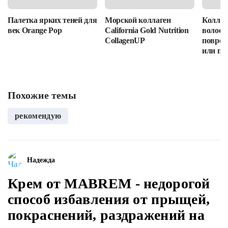
Палетка ярких теней для
Морской коллаген
Коллаг
век Orange Pop
California Gold Nutrition
волос: 
CollagenUP
повреж
или пр
Похожие темы
рекомендую
Надежда
Крем от MABREM - недорогой
способ избавления от прыщей,
покраснений, раздражений на