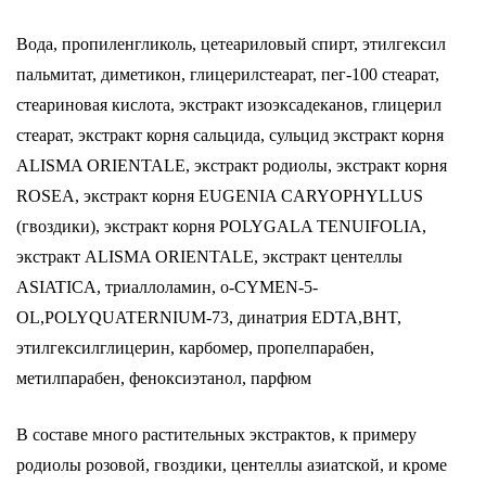
Вода, пропиленгликоль, цетеариловый спирт, этилгексил
пальмитат, диметикон, глицерилстеарат, пег-100 стеарат,
стеариновая кислота, экстракт изоэксадеканов, глицерил
стеарат, экстракт корня сальцида, сульцид экстракт корня
ALISMA ORIENTALE, экстракт родиолы, экстракт корня
ROSEA, экстракт корня EUGENIA CARYOPHYLLUS
(гвоздики), экстракт корня POLYGALA TENUIFOLIA,
экстракт ALISMA ORIENTALE, экстракт центеллы
ASIATICA, триаллоламин, o-CYMEN-5-
OL,POLYQUATERNIUM-73, динатрия EDTA,BHT,
этилгексилглицерин, карбомер, пропелпарабен,
метилпарабен, феноксиэтанол, парфюм
В составе много растительных экстрактов, к примеру
родиолы розовой, гвоздики, центеллы азиатской, и кроме