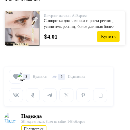
Интернет-магазин: AliExpress
Сыворотка для завивки и роста ресниц,
усилитель ресниц, более длинная более
густая утолщенная проволока, подтяжка
$
4.01
Купить
бровей, Гранде, сыворотка ...
Нравится
Поделились
3
0
Надежда
58 подписчиков,
8 лет на сайте,
148 обзоров
Подписаться