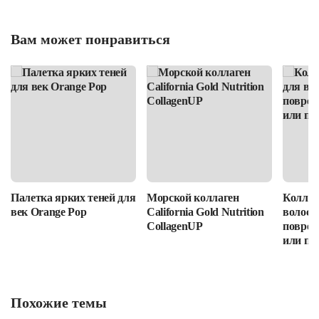
Вам может понравиться
Палетка ярких теней для
Морской коллаген
Коллаг
век Orange Pop
California Gold Nutrition
волос: 
CollagenUP
повреж
или пр
Похожие темы