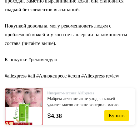
проходят. Заметно выравнивание кожи, она становится
гладкой без элементов высыпаний.
Покупкой довольна, могу рекомендовать людям с
проблемной кожей и у кого нет аллергии на компоненты
состава (читайте выше).
К покупке #рекомендую
#aliexpress #ali #Алиэкспресс #crem #Aliexpress review
Интернет-магазин: AliExpress
Мабрем лечение акне уход за кожей
удаляет масло от акне контроль масло
усадка пор отбеливание и увлажнение
$
4.38
Купить
удаление шрамов крем для лица