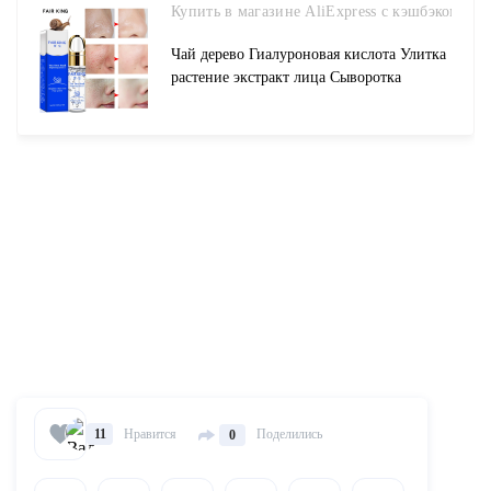
Купить в магазине AliExpress с кэшбэком
Чай дерево Гиалуроновая кислота Улитка
растение экстракт лица Сыворотка
отбеливающая Сыворотка от пятен на
коже ампулы анти акне омоложение
жидкость для лица купить на AliExpress
Нравится
Поделились
11
0