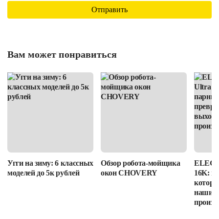
Вам может понравиться
Угги на зиму: 6 классных
Обзор робота-мойщика
ELEGOO
моделей до 5к рублей
окон CHOVERY
16K: п
которы
наши в
произв