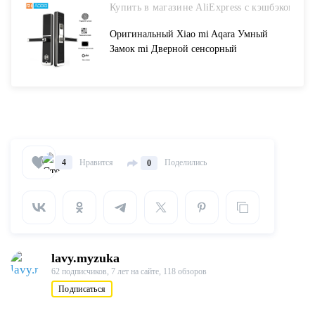
Купить в магазине AliExpress с кэшбэком
Оригинальный Xiao mi Aqara Умный
Замок mi Дверной сенсорный
электронный замок прямой отпечаток
пальца разблокировка пароль
приложение управление для домашней
безопасности купить на AliExpress
Нравится
Поделились
4
0
lavy.myzuka
62 подписчиков,
7 лет на сайте,
118 обзоров
Подписаться