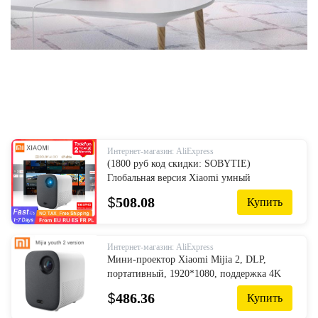
Интернет-магазин: AliExpress
(1800 руб код скидки: SOBYTIE)
Глобальная версия Xiaomi умный
компактный проектор 1080P HDR10
$
508.08
Купить
Android TV 9,0 автофокусировка Dolby
Audio Google Assistant домашний
кинотеатр|Домашний кинотеатр| |
Интернет-магазин: AliExpress
АлиЭкспресс
Мини-проектор Xiaomi Mijia 2, DLP,
портативный, 1920*1080, поддержка 4K
видео, Wi-Fi, LED-проектор, ТВ Full HD,
$
486.36
Купить
для домашнего кинотеатра