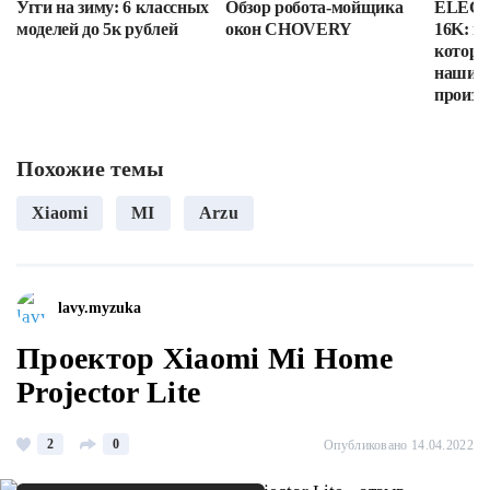
Угги на зиму: 6 классных
Обзор робота-мойщика
ELEGOO
моделей до 5к рублей
окон CHOVERY
16K: п
которы
наши в
произв
Похожие темы
Xiaomi
MI
Arzu
lavy.myzuka
Проектор Xiaomi Mi Home
Projector Lite
2
0
Опубликовано 14.04.2022