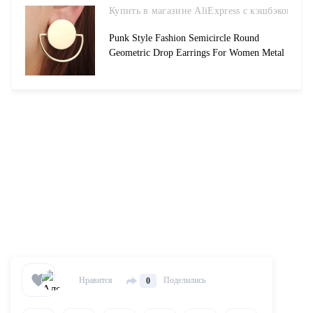
Купить в магазине AliExpress с кэшбэком
Punk Style Fashion Semicircle Round
Geometric Drop Earrings For Women Metal
Gold Dangle Earring Female Statement
Jewelry Gifts-in Drop Earrings from Jewelry
Accessories on Aliexpresscom Alibaba Group
Нравится
Поделились
0