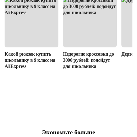
Какой рюкзак купить
Недорогие кроссовки до
Дерзост
школьнику в 9 класс на
3000 рублей: подойдут
AliExpress
для школьника
Экономьте больше