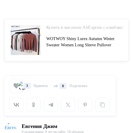
Купить в магазине AliExpress с кэшбэком
WOTWOY Shiny Lurex Autumn Winter
Sweater Women Long Sleeve Pullover
Women Basic Sweaters Women 2018 Korean
Style Knit Tops Femme-in Pullovers from
Womens Clothing on Aliexpresscom Alibaba
Group
Нравится
Поделились
3
0
Евгения Джим
9 подписчиков,
8 лет на сайте,
18 обзоров