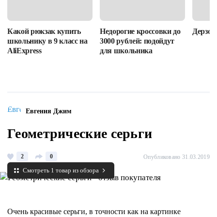
Какой рюкзак купить
Недорогие кроссовки до
Дерзост
школьнику в 9 класс на
3000 рублей: подойдут
AliExpress
для школьника
Евгения Джим
Геометрические серьги
2
0
Опубликовано 31.03.2019
Смотреть 1 товар из обзора
Очень красивые серьги, в точности как на картинке