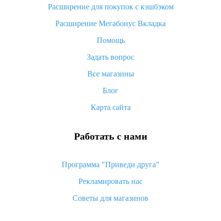
потратить
Расширение для покупок с кэшбэком
«AliExpress Standard Shipping»: что это за метод доставки и
Расширение Мегабонус Вкладка
как его отслеживать
Помощь
Как покупать оптом на Алиэкспресс
Задать вопрос
Что делать, если не пришел товар с Алиэкспресс
Все магазины
Как сделать кэшбэк на Алиэкспресс: простые способы
возврата денег
Блог
Карта сайта
Работать с нами
Программа "Приведи друга"
Рекламировать нас
Советы для магазинов