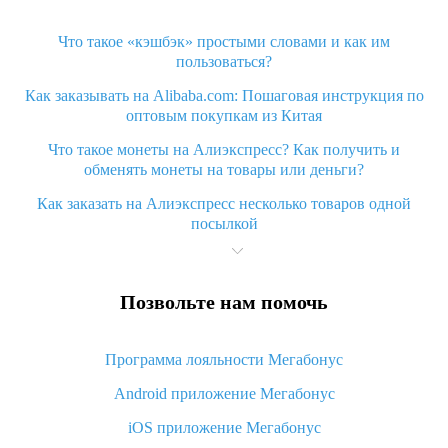
Что такое «кэшбэк» простыми словами и как им
пользоваться?
Как заказывать на Alibaba.com: Пошаговая инструкция по
оптовым покупкам из Китая
Что такое монеты на Алиэкспресс? Как получить и
обменять монеты на товары или деньги?
Как заказать на Алиэкспресс несколько товаров одной
посылкой
Что значит статус «Заказ закрыт» на Алиэкспресс и что
делать?
Позвольте нам помочь
Что делать, если Алиэкспресс просит ввести паспортные
данные и ИНН при покупке?
Программа лояльности Мегабонус
Как узнать, куда пришла посылка с Алиэкспресс
Android приложение Мегабонус
Вы отменили заказ на Алиэкспресс, когда вернут деньги?
iOS приложение Мегабонус
Что такое баллы на Алиэкспресс, как их получить и