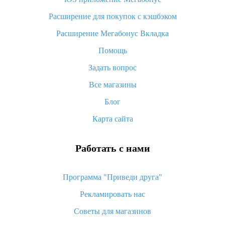
Что такое баллы на Алиэкспресс, как их получить и
потратить
Расширение для покупок с кэшбэком
«AliExpress Standard Shipping»: что это за метод доставки и
Расширение Мегабонус Вкладка
как его отслеживать
Помощь
Как покупать оптом на Алиэкспресс
Задать вопрос
Что делать, если не пришел товар с Алиэкспресс
Все магазины
Как сделать кэшбэк на Алиэкспресс: простые способы
возврата денег
Блог
Карта сайта
Работать с нами
Программа "Приведи друга"
Рекламировать нас
Советы для магазинов