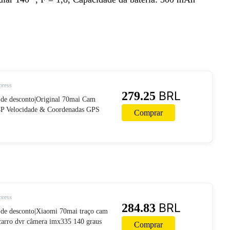
press
BRL
279.25
de desconto|Original 70mai Cam
4P Velocidade & Coordenadas GPS
Comprar
o Car Dash Camera DVR Wi fi Voz
Parque 70 MAI-in DVR/Câmera Dash
s e motos on AliExpress
press
BRL
284.83
de desconto|Xiaomi 70mai traço cam
carro dvr câmera imx335 140 graus
Comprar