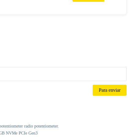
çado driver sistema de assistência
in DVR/Câmera Dash from Automóveis
Express
tentiometer radio potentiometer.
GB NVMe PCIe Gen3