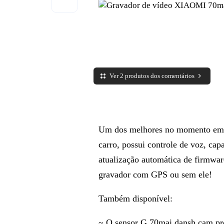
Ver 2 produtos dos comentários
Um dos melhores no momento em p
carro, possui controle de voz, capa
atualização automática de firmwa
gravador com GPS ou sem ele!
Também disponível:
~ O sensor G 70mai dansh cam pro