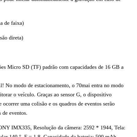
a de faixa)
ão direta)
tões Micro SD (TF) padrão com capacidades de 16 GB a
il! No modo de estacionamento, o 70mai entra no modo
torar o veículo. Graças ao sensor G, o dispositivo
e ocorrer uma colisão e os quadros de eventos serão
 de eventos.
ONY IMX335, Resolução da câmera: 2592 * 1944, Tela:
ar 140 °, F = 1,8, Capacidade da bateria: 500 mAh