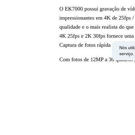
O EK7000 possui gravação de víd
impressionantes em 4K de 25fps /
qualidade e o mais realista do que
4K 25fps e 2K 30fps fornece uma 
Captura de fotos rápida e poderos
Nós uti
serviço
Com fotos de 12MP a 30 quadros 
você não quer perder. Fotografar 
tirar fotos automaticamente em int
Controle, visualize e transfira i
Capaz de capturar 170 graus com 
equipado com Wi-Fi integrado, qu