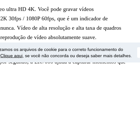
eo ultra HD 4K. Você pode gravar vídeos
 2K 30fps / 1080P 60fps, que é um indicador de
 nunca. Vídeo de alta resolução e alta taxa de quadros
reprodução de vídeo absolutamente suave.
a
lizamos os arquivos de cookie para o correto funcionamento do
.
Clique aqui
, se você não concorda ou deseja saber mais detalhes.
por segundo, a EK7000 ajuda a capturar momentos que
uma única foto, vídeo ou escolher um modo de hora para
ervalos definidos de 0,5 a 60 segundos.
nstantaneamente usando o WiFi embutido
um ângulo de visão grande angular, o EK7000 é
e permite a conexão a um smartphone, tablet ou