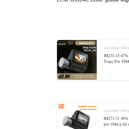
Loja online: AliEx
R$235.13 47% 
Traço Pro 194
ADAS 70mai pr
controle 24H 
from Automóvei
Loja online: AliEx
R$271.51 30% 
pro 1944 p hd 