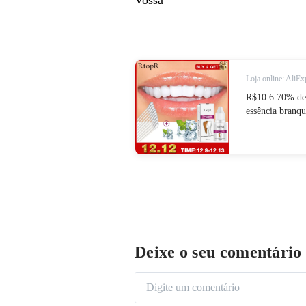
Vossa
Loja online: AliEx
R$10.6 70% de 
essência branqu
remover mancha
limpeza água 1
Beleza e saúde
Deixe o seu comentário