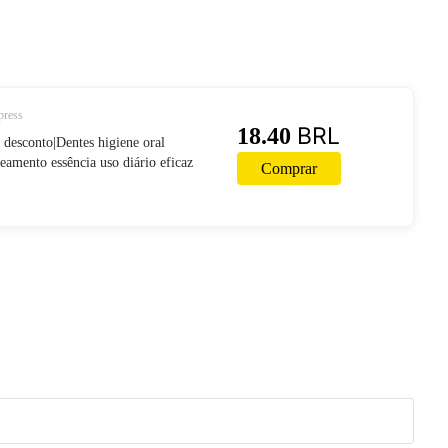
press
BRL
18.40
desconto|Dentes higiene oral
eamento essência uso diário eficaz
Comprar
s de placa limpeza produto dentes
0ml-in Clareamento dos dentes from
 on AliExpress