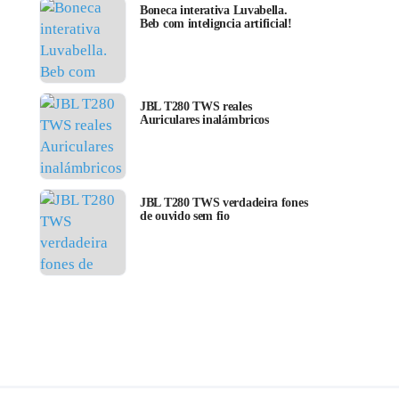
Boneca interativa Luvabella.
Beb com inteligncia artificial!
JBL T280 TWS reales
Auriculares inalámbricos
JBL T280 TWS verdadeira fones
de ouvido sem fio
secrets
best authors
rtopr
clareamento
beau