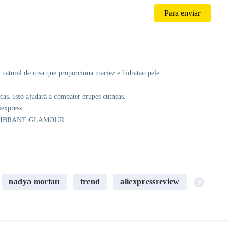
atural de rosa que proporciona maciez e hidratao pele.
cas. Isso ajudará a combater erupes cutneas.
iexpress
 da VIBRANT GLAMOUR
nadya mortan
trend
aliexpressreview
beauty 