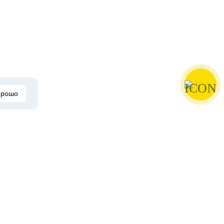
орошо
Другие обзоры автора