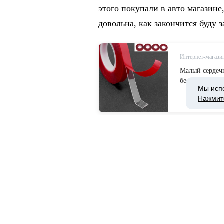
этого покупали в авто магазине
довольна, как закончится буду 
Интернет-магази
Малый сердеч
бесшовные дву
Мы исп
низким ценам
Нажмит
Оставьте свой комме