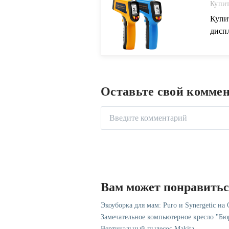
Купит
Купи
дисп
пове
кате
Беск
инфр
Оставьте свой комме
терм
всем
возв
Вам может понравить
Экоуборка для мам: Puro и Synergetic на
Замечательное компьютерное кресло "Бю
Вертикальный пылесос Makita