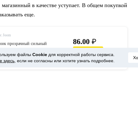
, магазинный в качестве уступает. В общем покупкой
заказывать еще.
н: Joom
₽
86.00
ник прозрачный сильный
хсторонний скотч – купить по
Купить
ользуем файлы
Cookie
для корректной работы сервиса.
 в интернет-магазине Joom
Х
е здесь
, если не согласны или хотите узнать подробнее.
нтарий