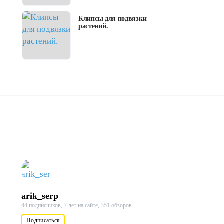
Клипсы для подвязки
растений.
arik_serp
44 подписчиков,
7 лет на сайте,
351 обзоров
Подписаться