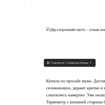
Смотреть 1 товар из обзора
Купила по просьбе мужа. Доста
силиконовую, держит крепко и
схватились намертво. Уже неск
Термометр с внешней стороны ба