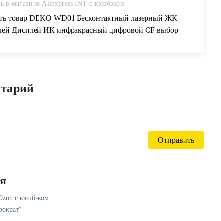
ь в магазине Aliexpress INT с кэшбэком
ть товар DEKO WD01 Бесконтактный лазерный ЖК
лей Дисплей ИК инфракрасный цифровой CF выбор
рхности Температура термометр пирометр Imager в
гории Термометры на AliExpress DEKO WD01
онтактный лазерный ЖК-дисплей Дисплей ИК
акрасный цифровой CF выбор поверхности Температура
нтарий
ометр пирометр ImagerНаслаждайся Бесплатная доставка по
у миру Предложение ограничено по времени Удобный
рат
ся
 Ozon с кэшбэком
рократ"