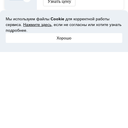
Узнать цену
Мы используем файлы
Cookie
для корректной работы
Швабра с распылителем PURO Spray для мытья полов, 2
сервиса.
Нажмите здесь
, если не согласны или хотите узнать
подробнее.
Интернет-магазин: Ozon
Хорошо
Товар из обзора
Узнать цену
Контейнеры для хранения 2 шт - 12л PURO Stor L черный
Интернет-магазин: Ozon
Товар из обзора
Узнать цену