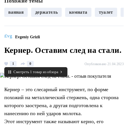
Похожие темы
ванная
держатель
комната
туалет
б
Evgeniy Grizli
Кернер. Оставим след на стали.
1
0
Опубликовано 21.04.2023
Смотреть 1 товар из обзора
Кернер – это слесарный инструмент, по форме
похожий на металлический стержень, одна сторона
которого заострена, а другая подготовлена к
нанесению по ней ударов молотка.
Этот инструмент также называют керно, его