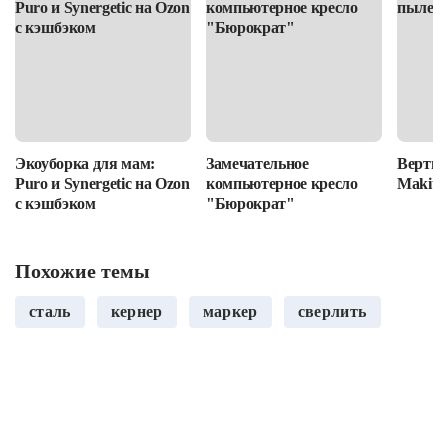
Экоуборка для мам:
Замечательное
Вертик
Puro и Synergetic на Ozon
компьютерное кресло
Makita
с кэшбэком
"Бюрократ"
Похожие темы
сталь
кернер
маркер
сверлить