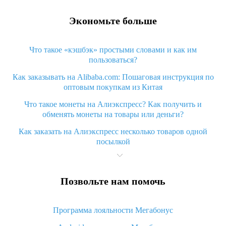
Экономьте больше
Что такое «кэшбэк» простыми словами и как им
пользоваться?
Как заказывать на Alibaba.com: Пошаговая инструкция по
оптовым покупкам из Китая
Что такое монеты на Алиэкспресс? Как получить и
обменять монеты на товары или деньги?
Как заказать на Алиэкспресс несколько товаров одной
посылкой
Что значит статус «Заказ закрыт» на Алиэкспресс и что
делать?
Позвольте нам помочь
Что делать, если Алиэкспресс просит ввести паспортные
данные и ИНН при покупке?
Программа лояльности Мегабонус
Как узнать, куда пришла посылка с Алиэкспресс