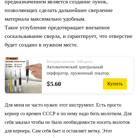
предназначением является создание лунок,
позволяющих сделать дальнейшее сверление
материала максимально удобным.
Такое углубление предотвращает внезапное
соскальзывание сверла, и гарантирует, что отверстие
будет создано в нужном месте.
Интернет-магазин: AliExpress
Автоматический центральный
перфоратор, пружинный локатор,
деревообрабатывающая металлическая
$
5.60
Купить
дрель, регулируемый кернер, Центральный
штифт, пресс, вмятин, маркер, ручные
инструменты
Для меня не часто нужен этот инструмент. Есть просто
кернер со времен СССР и по нему надо бить молотком. Для
себя заказал чтобы не было необходимости носить молоток
для кернера. Сам себя бьет и оставляет метку. Этот