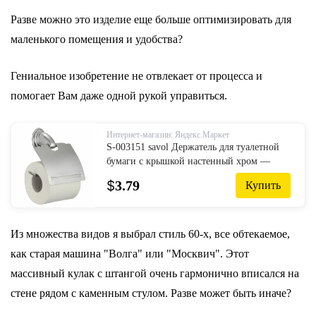
Разве можно это изделие еще больше оптимизировать для
маленького помещения и удобства?
Гениальное изобретение не отвлекает от процесса и
помогает Вам даже одной рукой управиться.
Интернет-магазин: Яндекс.Маркет
S-003151 savol Держатель для туалетной
бумаги с крышкой настенный хром —
купить в интернет-магазине по низкой
$
3.79
Купить
цене на Яндекс Маркете
Из множества видов я выбрал стиль 60-х, все обтекаемое,
как старая машина "Волга" или "Москвич". Этот
массивный кулак с штангой очень гармонично вписался на
стене рядом с каменным стулом. Разве может быть иначе?