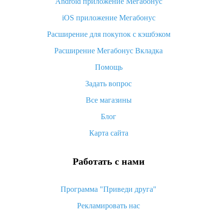
Android приложение Мегабонус
Вы отменили заказ на Алиэкспресс, когда вернут деньги?
iOS приложение Мегабонус
Что такое баллы на Алиэкспресс, как их получить и
потратить
Расширение для покупок с кэшбэком
«AliExpress Standard Shipping»: что это за метод доставки и
Расширение Мегабонус Вкладка
как его отслеживать
Помощь
Как покупать оптом на Алиэкспресс
Задать вопрос
Что делать, если не пришел товар с Алиэкспресс
Все магазины
Как сделать кэшбэк на Алиэкспресс: простые способы
возврата денег
Блог
Карта сайта
Работать с нами
Программа "Приведи друга"
Рекламировать нас