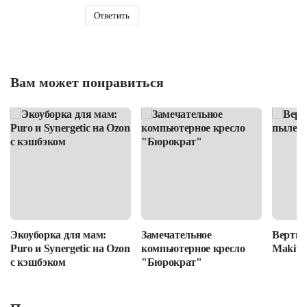
Ответить
Вам может понравиться
Экоуборка для мам:
Замечательное
Вертик
Puro и Synergetic на Ozon
компьютерное кресло
Makita
с кэшбэком
"Бюрократ"