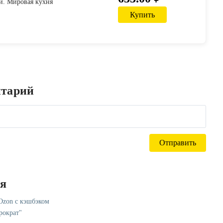
. Мировая кухня
Купить
нтарий
ся
 Ozon с кэшбэком
рократ"