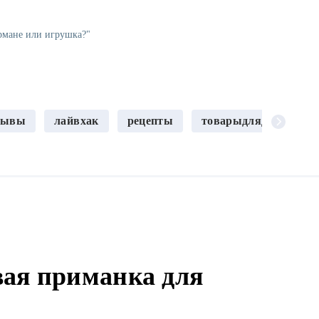
рмане или игрушка?"
зывы
лайвхак
рецепты
товарыдлядома
ая приманка для