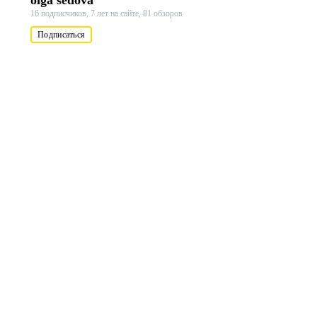
olga sedova
16 подписчиков,
7 лет на сайте,
81 обзоров
Подписаться