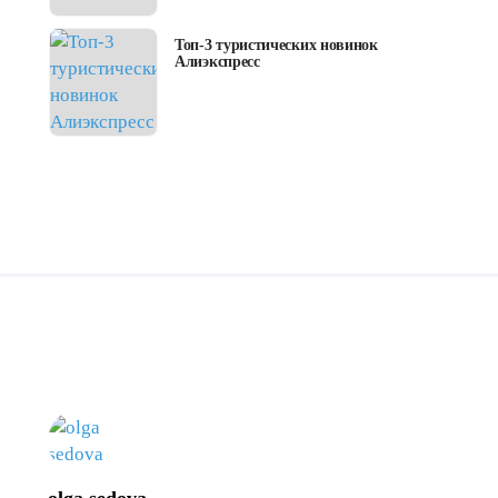
Топ-3 туристических новинок
Алиэкспресс
Мвидео
обзортоваров
obi
читайгород
то