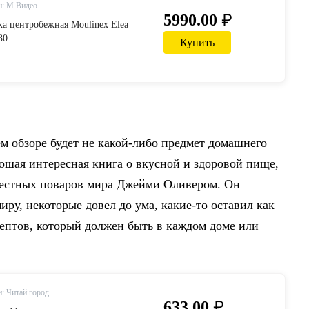
н: М.Видео
₽
5990.00
а центробежная Moulinex Elea
30
Купить
 обзоре будет не какой-либо предмет домашнего
рошая интересная книга о вкусной и здоровой пище,
вестных поваров мира Джейми Оливером. Он
иру, некоторые довел до ума, какие-то оставил как
цептов, который должен быть в каждом доме или
: Читай город
₽
633.00