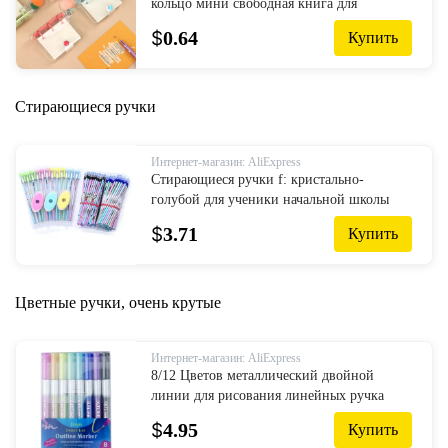
кольцо мини свободная книга для
студентов портативное кольцо для
$
0.64
Купить
ноутбука binder Kawaii школьные
принадлежност...
Стирающиеся ручки
Интернет-магазин: AliExpress
Стирающиеся ручки f: кристально-
голубой для ученики начальной школы
стираемая ручка тепла для 0,5 мм Цвет:
$
3.71
Купить
черный, синий со стирающимися черни...
Цветные ручки, очень крутые
Интернет-магазин: AliExpress
8/12 Цветов металлический двойной
линии для рисования линейных ручка
канцелярские товары, ручки для
$
4.95
Купить
рисования для каллиграфии Скрапбукинг