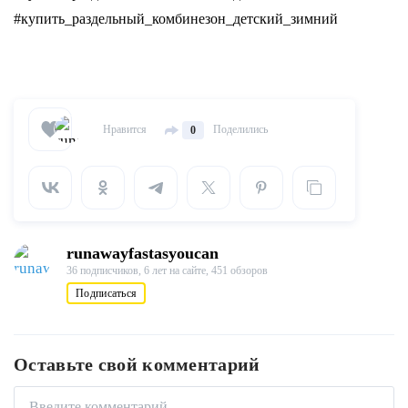
#купить_раздельный_комбинезон_детский_зимний
Нравится
Поделились
0
runawayfastasyoucan
36 подписчиков,
6 лет на сайте,
451 обзоров
Подписаться
Оставьте свой комментарий