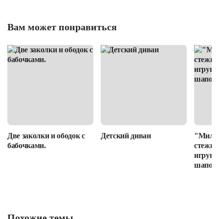
Вам может понравиться
Две заколки и ободок с
Детский диван
"Милот
бабочками.
стежке
игруше
шапочк
Похожие темы