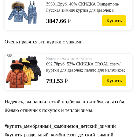
3930.12руб. 46% СКИДКА|Orangemom/
Русская зимняя куртка для девочек и
мальчиков, пальто и верхняя одежда
3847.66
₽
Купить
теплая детская одежда на утином пуху для
мальчиков блестящая парка лыжный
зимний комбинезон-in Пальто и парки
from Мать и ребенок on AliExpress
Очень нравятся эти куртки с ушками.
Интернет-магазин: AliExpress
692.78руб. 53% СКИДКА|CROAL chery/
куртки для девочек; пальто для мальчиков;
детская зимняя верхняя одежда и пальто;
793.53
₽
Купить
повседневная одежда для маленьких
девочек; осенне зимние парки-in Пальто и
парки from Мать и ребенок on AliExpress
Надеюсь, вы нашли в этой подборке что-нибудь для себя.
Желаю отличных покупок и теплой зимы!
#купить_мембранный_комбинезон_детский_зимний
#купить_раздельный_комбинезон_детский_зимний