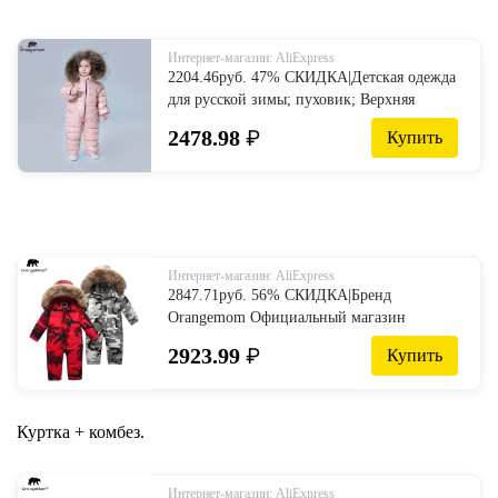
AliExpress
Интернет-магазин: AliExpress
2204.46руб. 47% СКИДКА|Детская одежда
для русской зимы; пуховик; Верхняя
одежда для мальчиков; пальто; утепленные
2478.98
₽
Купить
Водонепроницаемые зимние
комбинезоны; Одежда для девочек-in
Пальто и парки from Мать и ребенок on
AliExpress
Интернет-магазин: AliExpress
2847.71руб. 56% СКИДКА|Бренд
Orangemom Официальный магазин
детской одежды зима 90% г. Пуховик для
2923.99
₽
Купить
девочек и мальчиков, зимняя одежда
Детские пальто, комбинезон-in Пальто и
парки from Мать и ребенок on AliExpress
Куртка + комбез.
Интернет-магазин: AliExpress