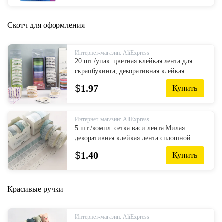
Скотч для оформления
Интернет-магазин: AliExpress
20 шт./упак. цветная клейкая лента для
скрапбукинга, декоративная клейкая
лента, японский стикер для канцелярских
$
1.97
Купить
товаров
Интернет-магазин: AliExpress
5 шт./компл. сетка васи лента Милая
декоративная клейкая лента сплошной
цвет маскирующая лента для наклеек
$
1.40
Купить
Скрапбукинг DIY канцелярская лента
Красивые ручки
Интернет-магазин: AliExpress