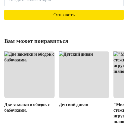
Вам может понравиться
Две заколки и ободок с
Детский диван
"Милот
бабочками.
стежке
игруше
шапочк