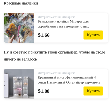
Красивые наклейки
Интернет-магазин: AliExpress
Бумажные наклейки Mr.paper для
скрапбукинга на выходные, 6 шт.,
наклейки в виде цветов и скрапбукинга,
$
1.66
Купить
декоративные Стикеры для игрушек и
альбома...
Ну и советую прикупить такой органайзер, чтобы на столе
ничего не валялось
Интернет-магазин: AliExpress
Креативный многофункциональный 4
сетки Настольный Органайзер держатель
для ручки макияж коробка для хранения
$
1.88
Купить
школьные офисные аксессуары ...