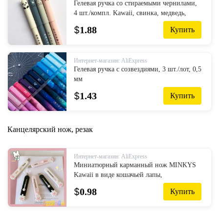
Гелевая ручка со стираемыми чернилами,
4 шт./компл. Kawaii, свинка, медведь,
кошка, мышь, школьные канцелярские
$
1.88
Купить
принадлежности, подарок, 0,35 мм, син...
Интернет-магазин: AliExpress
Гелевая ручка с созвездиями, 3 шт./лот, 0,5
мм
$
1.43
Купить
Канцелярский нож, резак
Интернет-магазин: AliExpress
Миниатюрный карманный нож MINKYS
Kawaii в виде кошачьей лапы,
канцелярские принадлежности
$
0.98
Купить