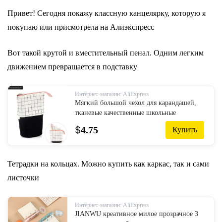
Привет! Сегодня покажу классную канцелярку, которую я
покупаю или присмотрела на Алиэкспресс
Вот такой крутой и вместительный пенал. Одним легким
движением превращается в подставку
Интернет-магазин: AliExpress
Мягкий большой чехол для карандашей,
тканевые качественные школьные
принадлежности, пенал, канцелярские
$
4.75
Купить
принадлежности, подарок, школьный ...
Тетрадки на кольцах. Можно купить как каркас, так и сами
листочки
Интернет-магазин: AliExpress
JIANWU креативное милое прозрачное 3