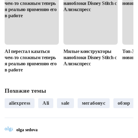
AI перестал казаться
Милые конструкторы
Топ-3 
чем-то сложным теперь
наноблоки Disney Stitch с
новино
я реально применяю его
Алиэкспресс
в работе
Похожие темы
aliexpress
Ali
sale
мегабонус
обзор
olga sedova