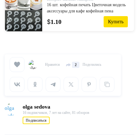
16 шт. кофейная печать Цветочная модель
аксессуары для кафе кофейная пена
шаблон спрей Пластиковая форма для
$
1.10
Купить
гирлянды коврик бариста арт тра...
Нравится
Поделились
2
olga sedova
16 подписчиков,
7 лет на сайте,
81 обзоров
Подписаться