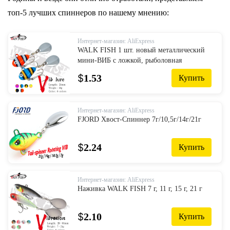
топ-5 лучших спиннеров по нашему мнению:
Интернет-магазин: AliExpress
WALK FISH 1 шт. новый металлический
мини-ВИБ с ложкой, рыболовная
приманка 10 г 2,1 см, рыболовная снасть,
$
1.53
Купить
булавка, кренкбейт, вибрационный
Спиннер, Тонущая приманка
Интернет-магазин: AliExpress
FJORD Хвост-Спиннер 7г/10,5г/14г/21г
$
2.24
Купить
Интернет-магазин: AliExpress
Наживка WALK FISH 7 г, 11 г, 15 г, 21 г
$
2.10
Купить