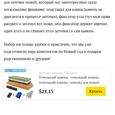
для заточки ножей, который нас заинтересовал сразу
несколькими фишками: подставка для камня (камень не
двигается в процессе заточки), фиксатор угла (тут муж прям
расцвел и заточил все ножи, ибо фиксатор держит именно
один угол и не сбивает угол заточки) и сам камень.
Набор настолько удобен и практичен, что мы уже
подготовили пару комплектов на Новый год в подарок
родственникам и друзьям!
Интернет-магазин: AliExpress
Точильный камень, точильный камень,
точильный камень, точилка для ножей,
инструменты для заточки ножей,
$
21.15
Купить
профессиональные инструменты,
точильный камень, держатель для
кухонных ножей