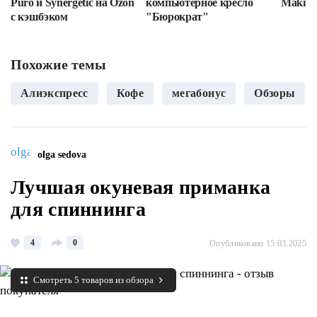
Puro и Synergetic на Ozon
компьютерное кресло
Makita
с кэшбэком
"Бюрократ"
Похожие темы
Алиэкспресс
Кофе
мегабонус
Обзоры
olga sedova
Лучшая окуневая приманка
для спиннинга
4
0
Опубликовано 15.03.2025
Смотреть 5 товаров из обзора