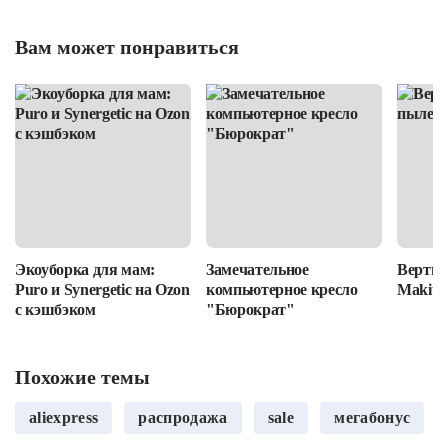
Вам может понравиться
Экоуборка для мам:
Замечательное
Вертик
Puro и Synergetic на Ozon
компьютерное кресло
Makita
с кэшбэком
"Бюрократ"
Похожие темы
aliexpress
распродажа
sale
мегабонус