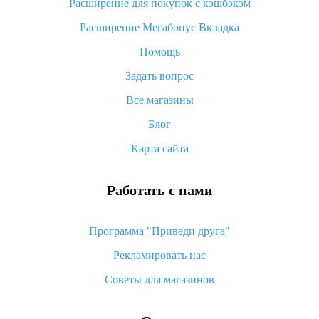
Расширение для покупок с кэшбэком
«AliExpress Standard Shipping»: что это за метод доставки и
Расширение Мегабонус Вкладка
как его отслеживать
Помощь
Как покупать оптом на Алиэкспресс
Задать вопрос
Что делать, если не пришел товар с Алиэкспресс
Все магазины
Как сделать кэшбэк на Алиэкспресс: простые способы
возврата денег
Блог
Карта сайта
Работать с нами
Программа "Приведи друга"
Рекламировать нас
Советы для магазинов