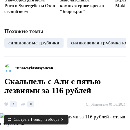
Puro и Synergetic на Ozon
компьютерное кресло
Makita
с кэшбэком
"Бюрократ"
Похожие темы
силиконовые трубочки
силиконовая трубочка ку
runawayfastasyoucan
Скальпель с Али с пятью
лезвиями за 116 рублей
3
0
Опубликовано 01.03.2021
Смотреть 1 товар из обзора