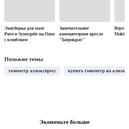
Экоуборка для мам:
Замечательное
Вертик
Puro и Synergetic на Ozon
компьютерное кресло
Makita
с кэшбэком
"Бюрократ"
Похожие темы
тонометр алиэкспресс
купить тонометр на алиэкс
Экономьте больше