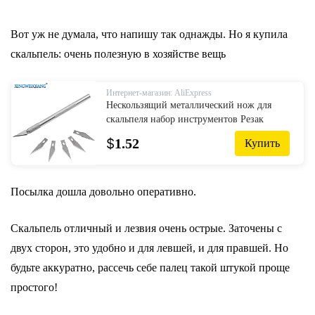
Вот уж не думала, что напишу так однажды. Но я купила
скальпель: очень полезную в хозяйстве вещь
Интернет-магазин: AliExpress
Нескользящий металлический нож для
скальпеля набор инструментов Резак
гравировальные ремесленные ножи 5 шт.
$
1.52
Купить
лезвия мобильный телефон PCB DIY ...
Посылка дошла довольно оперативно.
Скальпель отличный и лезвия очень острые. Заточены с
двух сторон, это удобно и для левшей, и для правшей. Но
будьте аккуратно, рассечь себе палец такой штукой проще
простого!