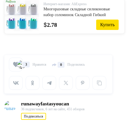
Интернет-магазин: AliExpress
Многоразовые складные силиконовые
набор соломинок Складной Гибкий
Портативный питьевой соломы с
$
2.78
Купить
переносной чехол и щеточка для чистки
нап...
Нравится
Поделились
3
0
runawayfastasyoucan
36 подписчиков,
6 лет на сайте,
451 обзоров
Подписаться