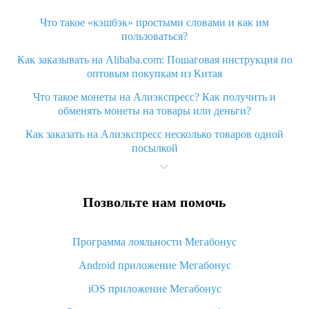
Что такое «кэшбэк» простыми словами и как им
пользоваться?
Как заказывать на Alibaba.com: Пошаговая инструкция по
оптовым покупкам из Китая
Что такое монеты на Алиэкспресс? Как получить и
обменять монеты на товары или деньги?
Как заказать на Алиэкспресс несколько товаров одной
посылкой
Что значит статус «Заказ закрыт» на Алиэкспресс и что
делать?
Позвольте нам помочь
Что делать, если Алиэкспресс просит ввести паспортные
данные и ИНН при покупке?
Программа лояльности Мегабонус
Как узнать, куда пришла посылка с Алиэкспресс
Android приложение Мегабонус
Вы отменили заказ на Алиэкспресс, когда вернут деньги?
iOS приложение Мегабонус
Что такое баллы на Алиэкспресс, как их получить и
потратить