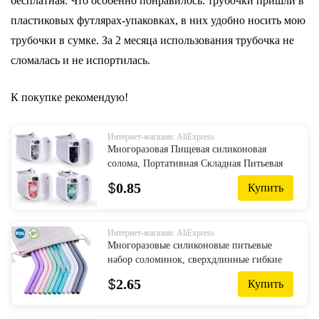
бесплатная. Что особенно понравилось: трубочки пришли в
пластиковых футлярах-упаковках, в них удобно носить мою
трубочки в сумке. За 2 месяца использования трубочка не
сломалась и не испортилась.
К покупке рекомендую!
Интернет-магазин: AliExpress
Многоразовая Пищевая силиконовая
солома, Портативная Складная Питьевая
солома с PP, Роскошный чехол для
$
0.85
Купить
переноски и щетка для чистки
Интернет-магазин: AliExpress
Многоразовые силиконовые питьевые
набор соломинок, сверхдлинные гибкие
соломинки с чистящими щетками для 20
$
2.65
Купить
унций тумблер бар вечерние сол...