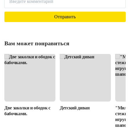
Вам может понравиться
Две заколки и ободок с
Детский диван
"Милот
бабочками.
стежке
игруше
шапочк