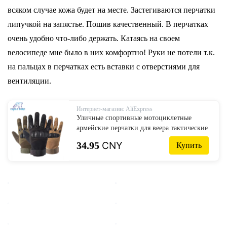
всяком случае кожа будет на месте. Застегиваются перчатки
липучкой на запястье. Пошив качественный. В перчатках
очень удобно что-либо держать. Катаясь на своем
велосипеде мне было в них комфортно! Руки не потели т.к.
на пальцах в перчатках есть вставки с отверстиями для
вентиляции.
Интернет-магазин: AliExpress
Уличные спортивные мотоциклетные
армейские перчатки для веера тактические
перчатки для улицы велосипедные
34.95
CNY
Купить
перчатки спортивные военные
тренировочные Нескользящие Перчатки
для фитнеса