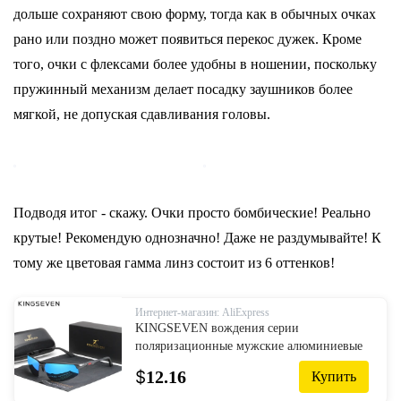
дольше сохраняют свою форму, тогда как в обычных очках
рано или поздно может появиться перекос дужек. Кроме
того, очки с флексами более удобны в ношении, поскольку
пружинный механизм делает посадку заушников более
мягкой, не допуская сдавливания головы.
Подводя итог - скажу. Очки просто бомбические! Реально
крутые! Рекомендую однозначно! Даже не раздумывайте! К
тому же цветовая гамма линз состоит из 6 оттенков!
Интернет-магазин: AliExpress
KINGSEVEN вождения серии
поляризационные мужские алюминиевые
солнцезащитные очки синяя зеркальная
$
12.16
Купить
линза мужские солнцезащитные очки
авиацион...