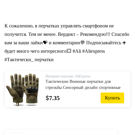
К сожалению, в перчатках управлять смартфоном не
получится. Тем не менее. Вердикт – Рекомендую!!! Спасибо
вам за ваши лайки💝 и комментарии💬 Подписывайтесь ➕
будет много чего интересного💥 #Ali #Aliexpress
#Тактически_ перчатки
Интернет-магазин: AliExpress
Тактические Военные перчатки для
стрельбы Сенсорный дизайн спортивные
защитные Перчатки для фитнеса
$
7.35
Купить
мотоцикла охоты перчатки с закрытыми
пальцами для пешего туризма