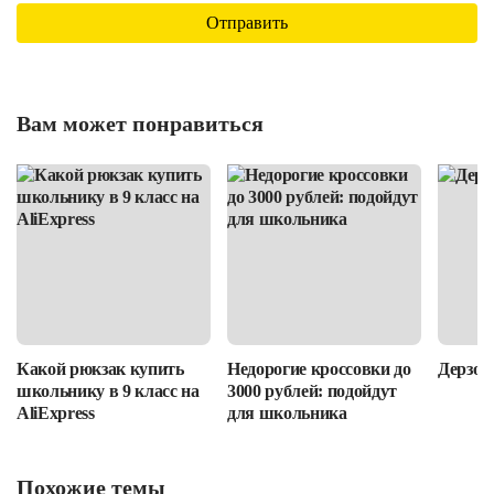
Вам может понравиться
Какой рюкзак купить
Недорогие кроссовки до
Дерзост
школьнику в 9 класс на
3000 рублей: подойдут
AliExpress
для школьника
Похожие темы