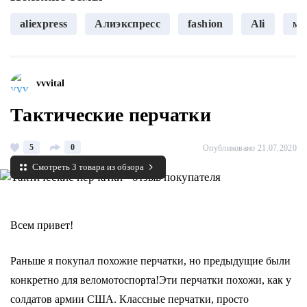
aliexpress
Алиэкспресс
fashion
Ali
мо
vvvital
Тактические перчатки
5
0
Опубликовано 21.07.2020
Смотреть 3 товара из обзора
Всем привет!
Раньше я покупал похожие перчатки, но предыдущие были
конкретно для веломотоспорта!Эти перчатки похожи, как у
солдатов армии США. Классные перчатки, просто