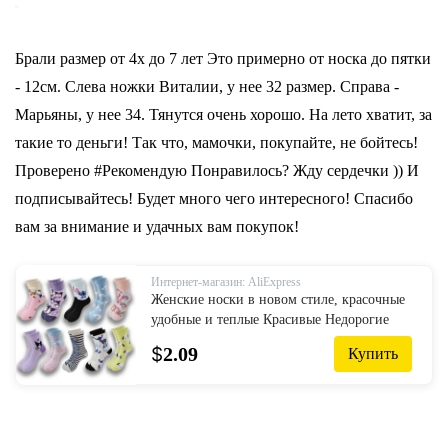
Брали размер от 4х до 7 лет Это примерно от носка до пятки
- 12см. Слева ножки Виталии, у нее 32 размер. Справа -
Марьяны, у нее 34. Тянутся очень хорошо. На лето хватит, за
такие то деньги! Так что, мамочки, покупайте, не бойтесь!
Проверено #Рекомендую Понравилось? Жду сердечки )) И
подписывайтесь! Будет много чего интересного! Спасибо
вам за внимание и удачных вам покупок!
Интернет-магазин: AliExpress
Женские носки в новом стиле, красочные
удобные и теплые Красивые Недорогие
носки-трубы с мультяшным рисунком
$
2.09
Купить
головы.