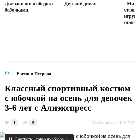
Две заколки и ободок с
Детский диван
"Милот
бабочками.
стежке
игруше
шапочк
Евгения Петрова
Классный спортивный костюм
с юбочкой на осень для девочек
3-6 лет с Алиэкспресс
1
0
Опубликовано 21.08.2019
Смотреть 1 товар из обзора