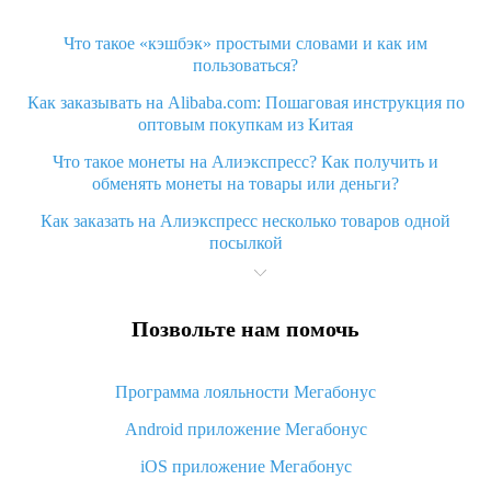
Что такое «кэшбэк» простыми словами и как им
пользоваться?
Как заказывать на Alibaba.com: Пошаговая инструкция по
оптовым покупкам из Китая
Что такое монеты на Алиэкспресс? Как получить и
обменять монеты на товары или деньги?
Как заказать на Алиэкспресс несколько товаров одной
посылкой
Что значит статус «Заказ закрыт» на Алиэкспресс и что
делать?
Позвольте нам помочь
Что делать, если Алиэкспресс просит ввести паспортные
данные и ИНН при покупке?
Программа лояльности Мегабонус
Как узнать, куда пришла посылка с Алиэкспресс
Android приложение Мегабонус
Вы отменили заказ на Алиэкспресс, когда вернут деньги?
iOS приложение Мегабонус
Что такое баллы на Алиэкспресс, как их получить и