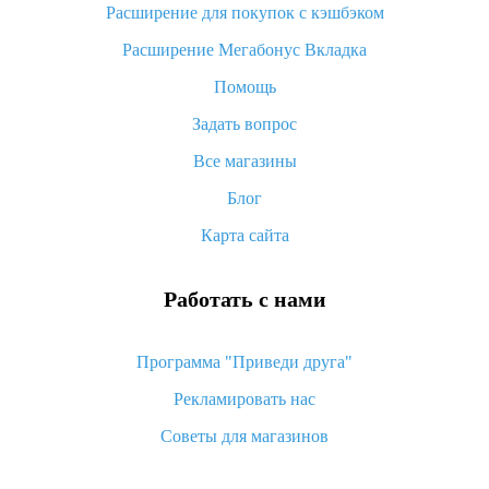
потратить
Расширение для покупок с кэшбэком
«AliExpress Standard Shipping»: что это за метод доставки и
Расширение Мегабонус Вкладка
как его отслеживать
Помощь
Как покупать оптом на Алиэкспресс
Задать вопрос
Что делать, если не пришел товар с Алиэкспресс
Все магазины
Как сделать кэшбэк на Алиэкспресс: простые способы
возврата денег
Блог
Карта сайта
Работать с нами
Программа "Приведи друга"
Рекламировать нас
Советы для магазинов