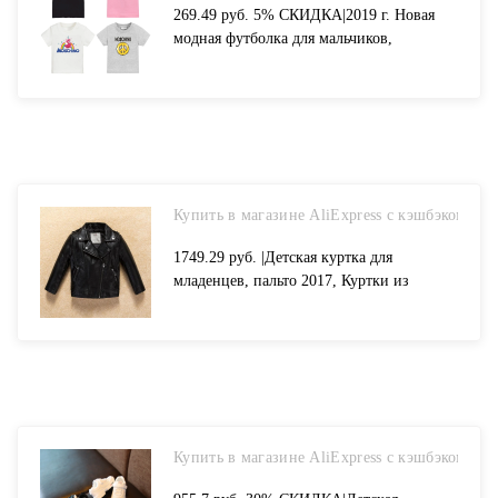
269.49 руб. 5% СКИДКА|2019 г. Новая
модная футболка для мальчиков,
футболка для девочек с рисунком
единорога футболка из 100% хлопка для
маленьких девочек детская одежда-in
Тройники from Мать и ребенок on
Aliexpress.com | Alibaba Group
Купить в магазине AliExpress с кэшбэком
1749.29 руб. |Детская куртка для
младенцев, пальто 2017, Куртки из
искусственной кожи для девочек, детская
верхняя одежда для маленьких мальчиков
и девочек, пальто, костюм-in Куртки и
пальто from Мать и ребенок on
Aliexpress.com | Alibaba Group
Купить в магазине AliExpress с кэшбэком