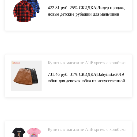
422.81 руб. 25% СКИДКА|Лидер продаж,
новые детские рубашки для мальчиков
Модная классическая Повседневная
клетчатая От 3 до 11 лет Одежда для
мальчиков на весну осень-in Рубашки
from Мать и ребенок on Aliexpress.com |
Alibaba Group
Купить в магазине AliExpress с кэшбэком
731.46 руб. 31% СКИДКА|Babyinsta/2019
юбки для девочек юбка из искусственной
кожи детская одежда для маленьких
девочек, детские юбки на пуговицах
одежда для маленьких девочек-in Юбки
from Мать и ребенок on Aliexpress.com |
Alibaba Group
Купить в магазине AliExpress с кэшбэком