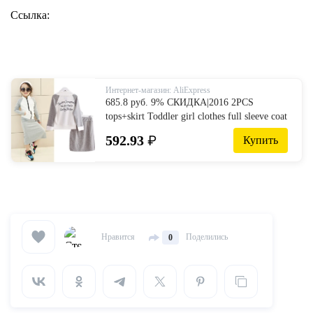
Ссылка:
Интернет-магазин: AliExpress
685.8 руб. 9% СКИДКА|2016 2PCS
tops+skirt Toddler girl clothes full sleeve coat
girl tracksuit baby girls clothes kids clothes
592.93
₽
Купить
sets children clothing-in Комплекты одежды
from Мать и ребенок on Aliexpress.com |
Alibaba Group
Нравится
Поделились
0