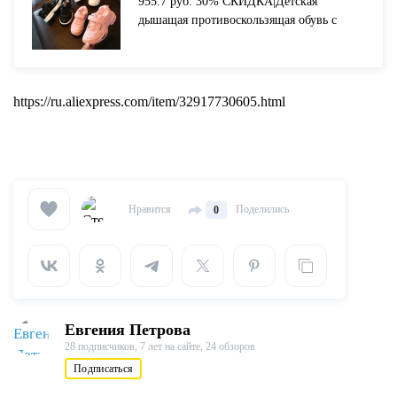
955.7 руб. 30% СКИДКА|Детская
дышащая противоскользящая обувь с
губкой мыши для мальчиков и девочек;
сезон весна осень; детская спортивная
обувь для бега-in Кроссовки from Мать и
ребенок on Aliexpress.com | Alibaba Group
https://ru.aliexpress.com/item/32917730605.html
Нравится
Поделились
0
Евгения Петрова
28 подписчиков,
7 лет на сайте,
24 обзоров
Подписаться