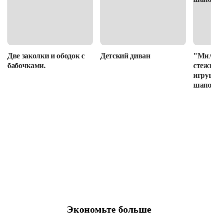
Две заколки и ободок с
Детский диван
"Милот
бабочками.
стежке
игруше
шапочк
Экономьте больше