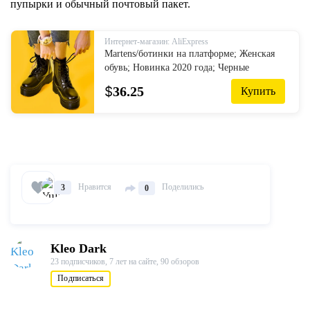
пупырки и обычный почтовый пакет.
Интернет-магазин: AliExpress
Martens/ботинки на платформе; Женская
обувь; Новинка 2020 года; Черные
кожаные ботильоны; Женская обувь в
$
36.25
Купить
стиле панк; Мотоботы на толстой
подошве; ...
Нравится
Поделились
3
0
Kleo Dark
23 подписчиков,
7 лет на сайте,
90 обзоров
Подписаться