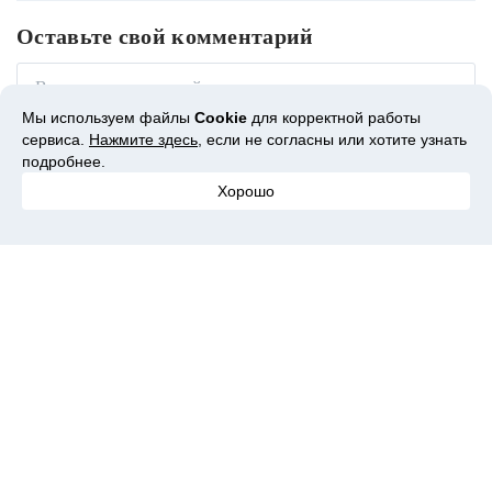
Оставьте свой комментарий
Мы используем файлы
Cookie
для корректной работы
сервиса.
Нажмите здесь
, если не согласны или хотите узнать
подробнее.
Хорошо
Вам может понравиться
Какой рюкзак купить
Недорогие кроссовки до
Дерзост