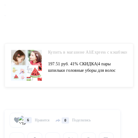
Купить в магазине AliExpress с кэшбэком
197.51 руб. 41% СКИДКА|4 пары
шпильки головные уборы для волос
мультфильм Мороженое ананас арбуз
фрукты QQ зажимы аксессуары для
головных уборов блёстки оголовье-in
Аксессуары для волос для девочек from
Аксессуары для одежды on Aliexpress.com
| Alibaba Group
Нравится
Поделились
6
0