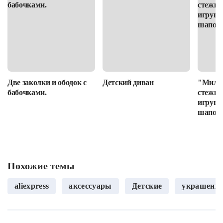
Две заколки и ободок с
Детский диван
"Милот
бабочками.
стежке
игруше
шапочк
Похожие темы
aliexpress
аксессуары
Детские
украшени