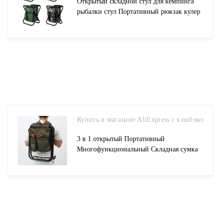
Открытый складной стул для кемпинга
рыбалки стул Портативный рюкзак кулер
Герметичная сумка для пикника Пеший
Туризм сиденье настольные сумки Pesca
решать купить на AliExpress
Купить в магазине AliExpress с кэшбэком
3 в 1 открытый Портативный
Многофункциональный Складная сумка
холодильник стул рюкзак рыбалка стула
купить на AliExpress