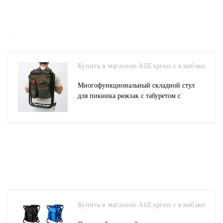
Купить в магазине AliExpress с кэшбэком
Многофункциональный складной стул
для пикника рюкзак с табуретом с
охладитель Герметичная сумка для
пикника Пеший Туризм сиденье
настольная сумка шезлонг купить на
AliExpress
Купить в магазине AliExpress с кэшбэком